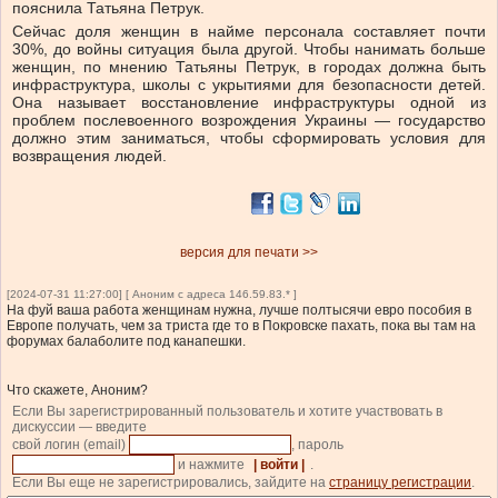
пояснила Татьяна Петрук.
Сейчас доля женщин в найме персонала составляет почти
30%, до войны ситуация была другой. Чтобы нанимать больше
женщин, по мнению Татьяны Петрук, в городах должна быть
инфраструктура, школы с укрытиями для безопасности детей.
Она называет восстановление инфраструктуры одной из
проблем послевоенного возрождения Украины — государство
должно этим заниматься, чтобы сформировать условия для
возвращения людей.
версия для печати >>
[2024-07-31 11:27:00] [ Аноним с адреса 146.59.83.* ]
На фуй ваша работа женщинам нужна, лучше полтысячи евро пособия в
Европе получать, чем за триста где то в Покровске пахать, пока вы там на
форумах балаболите под канапешки.
Что скажете, Аноним?
Если Вы зарегистрированный пользователь и хотите участвовать в
дискуссии — введите
свой логин (email)
, пароль
и нажмите
| войти |
.
Если Вы еще не зарегистрировались, зайдите на
страницу регистрации
.