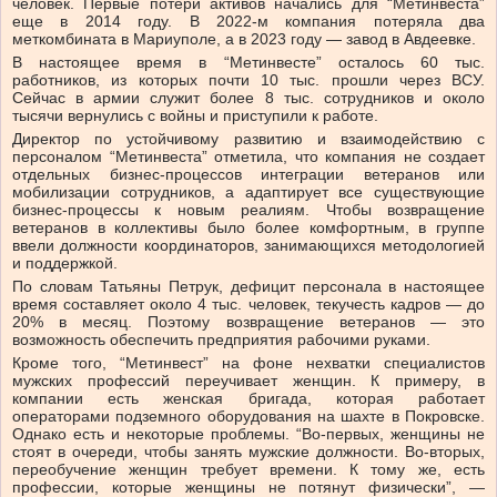
человек. Первые потери активов начались для “Метинвеста”
еще в 2014 году. В 2022-м компания потеряла два
меткомбината в Мариуполе, а в 2023 году — завод в Авдеевке.
В настоящее время в “Метинвесте” осталось 60 тыс.
работников, из которых почти 10 тыс. прошли через ВСУ.
Сейчас в армии служит более 8 тыс. сотрудников и около
тысячи вернулись с войны и приступили к работе.
Директор по устойчивому развитию и взаимодействию с
персоналом “Метинвеста” отметила, что компания не создает
отдельных бизнес-процессов интеграции ветеранов или
мобилизации сотрудников, а адаптирует все существующие
бизнес-процессы к новым реалиям. Чтобы возвращение
ветеранов в коллективы было более комфортным, в группе
ввели должности координаторов, занимающихся методологией
и поддержкой.
По словам Татьяны Петрук, дефицит персонала в настоящее
время составляет около 4 тыс. человек, текучесть кадров — до
20% в месяц. Поэтому возвращение ветеранов — это
возможность обеспечить предприятия рабочими руками.
Кроме того, “Метинвест” на фоне нехватки специалистов
мужских профессий переучивает женщин. К примеру, в
компании есть женская бригада, которая работает
операторами подземного оборудования на шахте в Покровске.
Однако есть и некоторые проблемы. “Во-первых, женщины не
стоят в очереди, чтобы занять мужские должности. Во-вторых,
переобучение женщин требует времени. К тому же, есть
профессии, которые женщины не потянут физически”, —