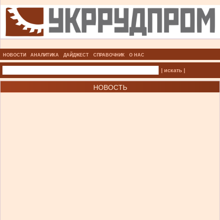
НОВОСТИ
АНАЛИТИКА
ДАЙДЖЕСТ
СПРАВОЧНИК
О НАС
| искать |
НОВОСТЬ