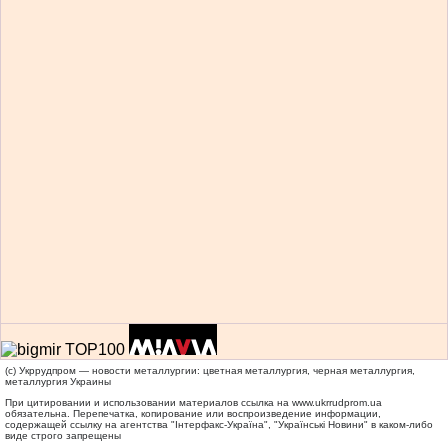
(c) Укррудпром — новости металлургии: цветная металлургия, черная металлургия,
металлургия Украины
При цитировании и использовании материалов ссылка на
www.ukrrudprom.ua
обязательна. Перепечатка, копирование или воспроизведение информации,
содержащей ссылку на агентства "Iнтерфакс-Україна", "Українськi Новини" в каком-либо
виде строго запрещены