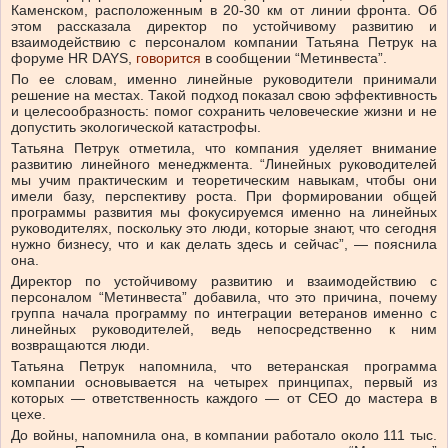
Каменском, расположенным в 20-30 км от линии фронта. Об
этом рассказала директор по устойчивому развитию и
взаимодействию с персоналом компании Татьяна Петрук на
форуме HR DAYS,
говорится
в сообщении “Метинвеста”.
По ее словам, именно линейные руководители принимали
решение на местах. Такой подход показал свою эффективность
и целесообразность: помог сохранить человеческие жизни и не
допустить экологической катастрофы.
Татьяна Петрук отметила, что компания уделяет внимание
развитию линейного менеджмента. “Линейных руководителей
мы учим практическим и теоретическим навыкам, чтобы они
имели базу, перспективу роста. При формировании общей
программы развития мы фокусируемся именно на линейных
руководителях, поскольку это люди, которые знают, что сегодня
нужно бизнесу, что и как делать здесь и сейчас”, — пояснила
она.
Директор по устойчивому развитию и взаимодействию с
персоналом “Метинвеста” добавила, что это причина, почему
группа начала программу по интеграции ветеранов именно с
линейных руководителей, ведь непосредственно к ним
возвращаются люди.
Татьяна Петрук напомнила, что ветеранская программа
компании основывается на четырех принципах, первый из
которых — ответственность каждого — от СЕО до мастера в
цехе.
До войны, напомнила она, в компании работало около 111 тыс.