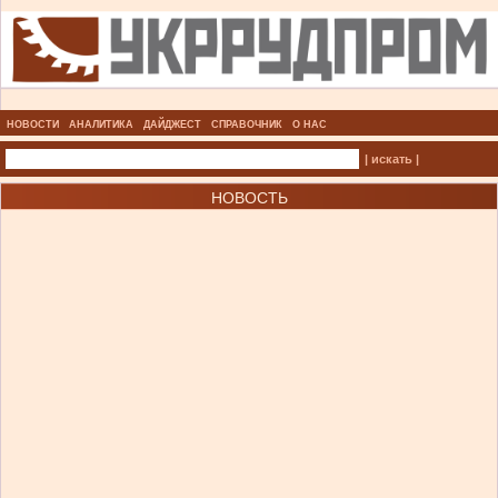
НОВОСТИ
АНАЛИТИКА
ДАЙДЖЕСТ
СПРАВОЧНИК
О НАС
| искать |
НОВОСТЬ