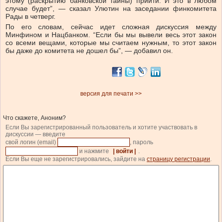
этому (раскрытию банковской тайны) прийти. И это в любом
случае будет”, — сказал Улютин на заседании финкомитета
Рады в четверг.
По его словам, сейчас идет сложная дискуссия между
Минфином и Нацбанком.
“Если бы мы вывели весь этот закон
со всеми вещами, которые мы считаем нужным, то этот закон
бы даже до комитета не дошел бы”, — добавил он.
версия для печати >>
Что скажете, Аноним?
Если Вы зарегистрированный пользователь и хотите участвовать в
дискуссии — введите
свой логин (email)
, пароль
и нажмите
| войти |
.
Если Вы еще не зарегистрировались, зайдите на
страницу регистрации
.