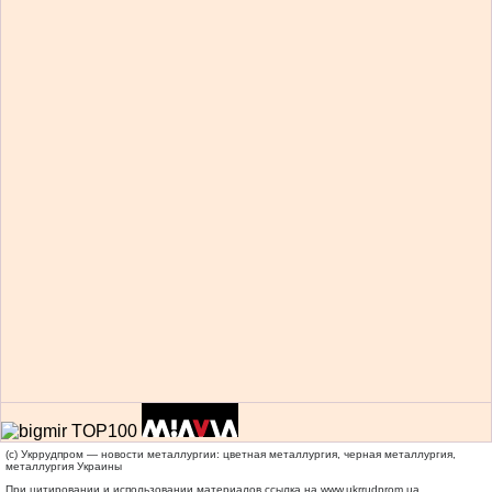
(c) Укррудпром — новости металлургии: цветная металлургия, черная металлургия,
металлургия Украины
При цитировании и использовании материалов ссылка на
www.ukrrudprom.ua