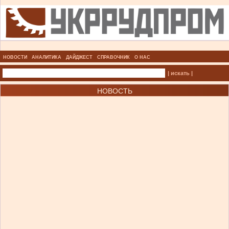
НОВОСТИ
АНАЛИТИКА
ДАЙДЖЕСТ
СПРАВОЧНИК
О НАС
| искать |
НОВОСТЬ