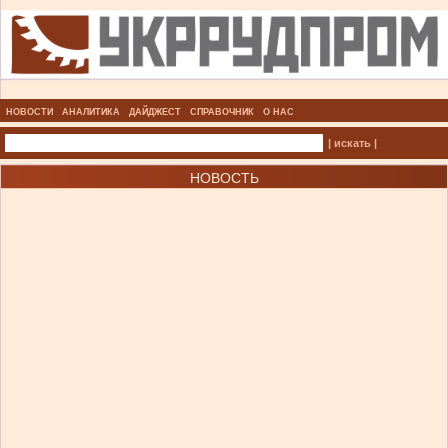
НОВОСТИ
АНАЛИТИКА
ДАЙДЖЕСТ
СПРАВОЧНИК
О НАС
| искать |
НОВОСТЬ