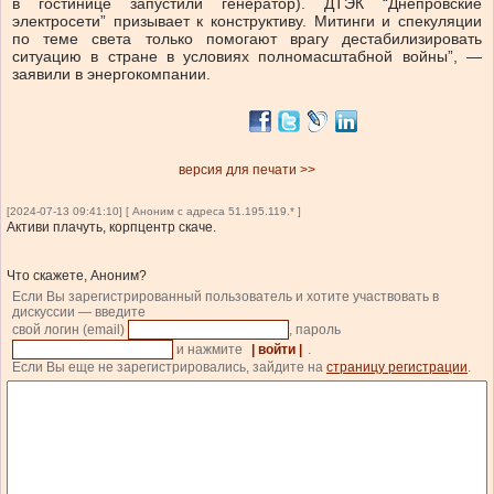
в гостинице запустили генератор). ДТЭК “Днепровские
электросети” призывает к конструктиву. Митинги и спекуляции
по теме света только помогают врагу дестабилизировать
ситуацию в стране в условиях полномасштабной войны”, —
заявили в энергокомпании.
версия для печати >>
[2024-07-13 09:41:10] [ Аноним с адреса 51.195.119.* ]
Активи плачуть, корпцентр скаче.
Что скажете, Аноним?
Если Вы зарегистрированный пользователь и хотите участвовать в
дискуссии — введите
свой логин (email)
, пароль
и нажмите
| войти |
.
Если Вы еще не зарегистрировались, зайдите на
страницу регистрации
.