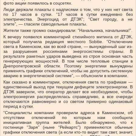
фото акции появилось в соцсетях.
Люди держали плакаты с надписями о том, что у них нет света
по 17 часов в сутки. “17 часов в сутки ежедневно без
электричества. Энергоцид от ДТЭК”; “Свет городу, а не
элите”, — гласили самодельные плакаты.
Жители также громко скандировали: “Начальника, начальника!”.
К вечеру появился комментарий стихийного митинга от ДТЭК,
который получила редакция местного Sobitie. “Отключение
света в Каменском, как во всей стране, — вынужденный шаг из-
за разрушения россиянами энергосистемы страны. В
результате ракетных ударов выведена из строя основная часть
генерирующих мощностей. В том числе тепловые станции в
Днепропетровской области. Поэтому энергетики вынуждены
применять графики отключений, чтобы не допустить системную
аварию в энергетической системе”, — объяснили в компании.
Как сказано в комментарии, отключения света по графикам —
единственный выход при текущем дефиците электроэнергии. В
ДТЭК заверили, что оператор делает все необходимое, чтобы
электроэнергия распределялась справедливо, а все очереди
отключаются равномерно и со светом примерно одинаковый
период в сутки.
“Специалисты компании проверили адреса в Каменском, об
отсутствии отключений по которым нам сообщила
инициативная группа жителей. Было обнаружено, что к
гостинице “Заря” (ныне “Рейкартс”) применяются обычные
графики отключения света (а если кто-то видит там свет, значит,