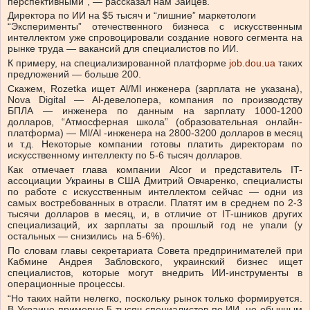
перспективными”, — рассказал нам Зайцев.
Директора по ИИ на $5 тысяч и “лишние” маркетологи
“Эксперименты” отечественного бизнеса с искусственным
интеллектом уже спровоцировали создание нового сегмента на
рынке труда — вакансий для специалистов по ИИ.
К примеру, на специализированной платформе
job.dou.ua
таких
предложений — больше 200.
Скажем, Rozetka ищет Al/Ml инженера (зарплата не указана),
Nova Digital — Al-девелопера, компания по производству
БПЛА — инженера по данным на зарплату 1000-1200
долларов, “Атмосферная школа” (образовательная онлайн-
платформа) — Ml/Al -инженера на 2800-3200 долларов в месяц
и т.д. Некоторые компании готовы платить директорам по
искусственному интеллекту по 5-6 тысяч долларов.
Как отмечает глава компании Alcor и представитель IT-
ассоциации Украины в США Дмитрий Овчаренко, специалисты
по работе с искусственным интеллектом сейчас — одни из
самых востребованных в отрасли. Платят им в среднем по 2-3
тысячи долларов в месяц, и, в отличие от IT-шников других
специализаций, их зарплаты за прошлый год не упали (у
остальных — снизились на 5-6%).
По словам главы секретариата Совета предпринимателей при
Кабмине Андрея Забловского, украинский бизнес ищет
специалистов, которые могут внедрить ИИ-инструменты в
операционные процессы.
“Но таких найти нелегко, поскольку рынок только формируется.
В Украине примерно 5 тысяч специалистов по ИИ, но обычным