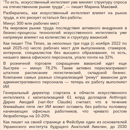
“То есть, искусственный интеллект уже меняет структуру спроса
на отечественном рынке труда”, — пишет Марина Маковий.
Разбирались, как искусственный интеллект влияет на рынок
труда, и кто рискует остаться без работы.
Минус 300 млн рабочих мест
На мировом рынке труда последствия активного внедрения в
бизнес-процессы технологий искусственного интеллекта уже
напрямую влияют на количество и структуру вакансий.
Как пишет The Times, за неполных три года (с ноября 2022 по
май 2025-го) число рабочих мест для выпускников, стажеров,
интернов, специалистов без высшего образования, то есть,
низшего звена офисного персонала, упало почти на 32%.
В розничной торговле сокращение вакансий идет еще
быстрее — минус 78,2%. Также активно пересматривают
штатное расписание логистический, складской бизнес.
Компании самых разных специализаций “режут” вакансии для
административного персонала — теперь их работу выполняет
ИИ.
Генеральный директор стартапа в области искусственного
интеллекта с капитализацией 61 млрд долларов Anthropic
Дарио Амодей (чат-бот Claude) считает, что в течение
ближайших пяти лет ИИ может оставить без работы половину
начинающих офисных работников, что чревато ростом
безработицы на 10-20%.
Как пишет на своей странице в Фейсбуке один из основателей
Украинского института будущего Анатолий Амелин, до 2030