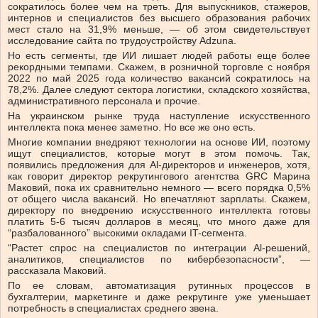
сократилось более чем на треть. Для выпускников, стажеров,
интернов и специалистов без высшего образования рабочих
мест стало на 31,9% меньше, — об этом свидетельствует
исследование сайта по трудоустройству Adzuna.
Но есть сегменты, где ИИ лишает людей работы еще более
рекордными темпами. Скажем, в розничной торговле с ноября
2022 по май 2025 года количество вакансий сократилось на
78,2%. Далее следуют сектора логистики, складского хозяйства,
административного персонала и прочие.
На украинском рынке труда наступление искусственного
интеллекта пока менее заметно. Но все же оно есть.
Многие компании внедряют технологии на основе ИИ, поэтому
ищут специалистов, которые могут в этом помочь. Так,
появились предложения для Al-директоров и инженеров, хотя,
как говорит директор рекрутингового агентства GRC Марина
Маковий, пока их сравнительно немного — всего порядка 0,5%
от общего числа вакансий. Но впечатляют зарплаты. Скажем,
директору по внедрению искусственного интеллекта готовы
платить 5-6 тысяч долларов в месяц, что много даже для
“разбалованного” высокими окладами IT-сегмента.
“Растет спрос на специалистов по интеграции Al-решений,
аналитиков, специалистов по кибербезопасности”, —
рассказала Маковий.
По ее словам, автоматизация рутинных процессов в
бухгалтерии, маркетинге и даже рекрутинге уже уменьшает
потребность в специалистах среднего звена.