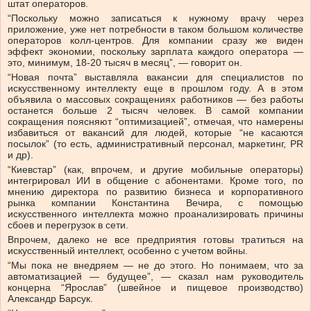
штат операторов.
“Поскольку можно записаться к нужному врачу через
приложение, уже нет потребности в таком большом количестве
операторов колл-центров. Для компании сразу же виден
эффект экономии, поскольку зарплата каждого оператора —
это, минимум, 18-20 тысяч в месяц”, — говорит он.
“Новая почта” выставляла вакансии для специалистов по
искусственному интеллекту еще в прошлом году. А в этом
объявила о массовых сокращениях работников — без работы
останется больше 2 тысяч человек. В самой компании
сокращения поясняют “оптимизацией”, отмечая, что намерены
избавиться от вакансий для людей, которые “не касаются
посылок” (то есть, административный персонал, маркетинг, PR
и др).
“Киевстар” (как, впрочем, и другие мобильные операторы)
интегрировал ИИ в общение с абонентами. Кроме того, по
мнению директора по развитию бизнеса и корпоративного
рынка компании Константина Вечира, с помощью
искусственного интеллекта можно проанализировать причины
сбоев и перегрузок в сети.
Впрочем, далеко не все предприятия готовы тратиться на
искусственный интеллект, особенно с учетом войны.
“Мы пока не внедряем — не до этого. Но понимаем, что за
автоматизацией — будущее”, — сказал нам руководитель
концерна “Ярослав” (швейное и пищевое производство)
Александр Барсук.