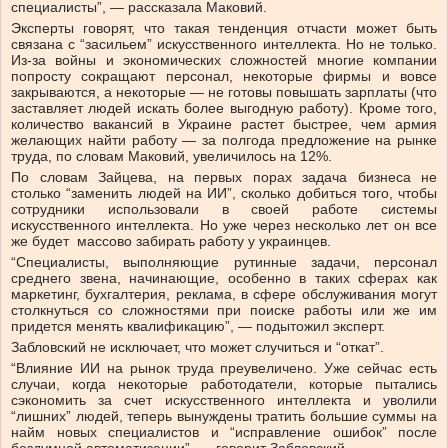
специалисты”, — рассказала Маковий.
Эксперты говорят, что такая тенденция отчасти может быть
связана с “засильем” искусственного интеллекта. Но не только.
Из-за войны и экономических сложностей многие компании
попросту сокращают персонал, некоторые фирмы и вовсе
закрываются, а некоторые — не готовы повышать зарплаты (что
заставляет людей искать более выгодную работу). Кроме того,
количество вакансий в Украине растет быстрее, чем армия
желающих найти работу — за полгода предложение на рынке
труда, по словам Маковий, увеличилось на 12%.
По словам Зайцева, на первых порах задача бизнеса не
столько “заменить людей на ИИ”, сколько добиться того, чтобы
сотрудники использовали в своей работе системы
искусственного интеллекта. Но уже через несколько лет он все
же будет массово забирать работу у украинцев.
“Специалисты, выполняющие рутинные задачи, персонал
среднего звена, начинающие, особенно в таких сферах как
маркетинг, бухгалтерия, реклама, в сфере обслуживания могут
столкнуться со сложностями при поиске работы или же им
придется менять квалификацию”, — подытожил эксперт.
Забловский не исключает, что может случиться и “откат”.
“Влияние ИИ на рынок труда преувеличено. Уже сейчас есть
случаи, когда некоторые работодатели, которые пытались
сэкономить за счет искусственного интеллекта и уволили
“лишних” людей, теперь вынуждены тратить большие суммы на
найм новых специалистов и “исправление ошибок” после