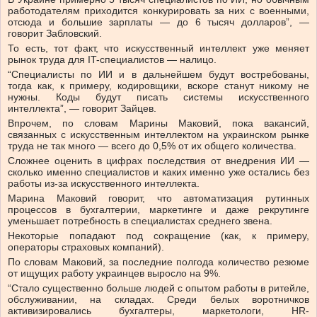
работодателям приходится конкурировать за них с военными,
отсюда и большие зарплаты — до 6 тысяч долларов”, —
говорит Забловский.
То есть, тот факт, что искусственный интеллект уже меняет
рынок труда для IT-специалистов — налицо.
“Специалисты по ИИ и в дальнейшем будут востребованы,
тогда как, к примеру, кодировщики, вскоре станут никому не
нужны. Коды будут писать системы искусственного
интеллекта”, — говорит Зайцев.
Впрочем, по словам Марины Маковий, пока вакансий,
связанных с искусственным интеллектом на украинском рынке
труда не так много — всего до 0,5% от их общего количества.
Сложнее оценить в цифрах последствия от внедрения ИИ —
сколько именно специалистов и каких именно уже остались без
работы из-за искусственного интеллекта.
Марина Маковий говорит, что автоматизация рутинных
процессов в бухгалтерии, маркетинге и даже рекрутинге
уменьшает потребность в специалистах среднего звена.
Некоторые попадают под сокращение (как, к примеру,
операторы страховых компаний).
По словам Маковий, за последние полгода количество резюме
от ищущих работу украинцев выросло на 9%.
“Стало существенно больше людей с опытом работы в ритейле,
обслуживании, на складах. Среди белых воротничков
активизировались бухгалтеры, маркетологи, HR-