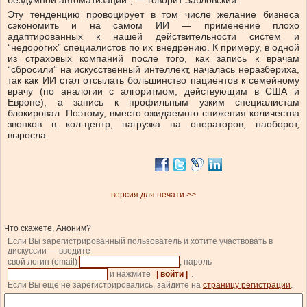
бездумной автоматизации”, — говорит Забловский.
Эту тенденцию провоцирует в том числе желание бизнеса
сэкономить и на самом ИИ — применение плохо
адаптированных к нашей действительности систем и
“недорогих” специалистов по их внедрению. К примеру, в одной
из страховых компаний после того, как запись к врачам
“сбросили” на искусственный интеллект, началась неразбериха,
так как ИИ стал отсылать большинство пациентов к семейному
врачу (по аналогии с алгоритмом, действующим в США и
Европе), а запись к профильным узким специалистам
блокировал. Поэтому, вместо ожидаемого снижения количества
звонков в кол-центр, нагрузка на операторов, наоборот,
выросла.
версия для печати >>
Что скажете, Аноним?
Если Вы зарегистрированный пользователь и хотите участвовать в
дискуссии — введите
свой логин (email)
, пароль
и нажмите
| войти |
.
Если Вы еще не зарегистрировались, зайдите на
страницу регистрации
.