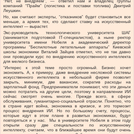
“Нет, не внедряем”, — ответил нам и владелец группы
компаний “Прайм” (логистика и поставки топлива) Дмитрий
Леушкин.
Но, как считают эксперты, “отказников” будет становиться все
меньше, а армия тех, кто сделают ставку на искусственный
интеллект — вырастет.
Экс-руководитель технологического университета ШАГ
(занимается подготовкой IT-специалистов), а ныне ректор
университета имени Нобеля а академический директор
программы “Беспилотные летательные аппараты” Киевской
школы экономики Виталий Зайцев отметил, что не так давно
они проводили курс по внедрению искусственного интеллекта
для мелкого бизнеса.
“Интерес к этой теме просто огромный. Бизнес хочет
экономить. А, к примеру, даже внедрение несложной системы
искусственного интеллекта в небольшой фирме позволит
закрыть, минимум, две вакансии, сократив расходы на
зарплатный фонд. Предприниматели понимают, что эти деньги
можно потратить на другие цели, поэтому в направлении ИИ
сейчас смотрят очень многие. Прежде всего, в сфере
обслуживания, гуманитарно-социальной отрасли. Понятно, что
в стране идет война, экономика в кризисе, и это тормозит
процесс внедрения ИИ. Но по большому счету, процессы,
которые идут в этом плане в развитых экономиках, будут
повторяться и у нас. Мы в университете Нобеля в этом году
открыли сразу две специальности по искусственному
интеллекту, считаем, что в ближайшее время они будут очень