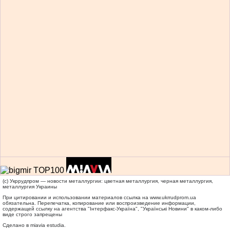
(c) Укррудпром — новости металлургии: цветная металлургия, черная металлургия,
металлургия Украины
При цитировании и использовании материалов ссылка на
www.ukrrudprom.ua
обязательна. Перепечатка, копирование или воспроизведение информации,
содержащей ссылку на агентства "Iнтерфакс-Україна", "Українськi Новини" в каком-либо
виде строго запрещены
Сделано в miavia estudia.