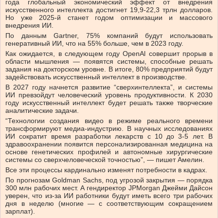
года глобальный экономический эффект от внедрения
искусственного интеллекта достигнет 19,9-22,3 трлн долларов.
Но уже 2025-й станет годом оптимизации и массового
внедрения ИИ.
По данным Gartner, 75% компаний будут использовать
генеративный ИИ, что на 55% больше, чем в 2023 году.
Как ожидается, в следующем году OpenAl совершит прорыв в
области мышления — появятся системы, способные решать
задания на докторском уровне. В итоге, 80% предприятий будут
задействовать искусственный интеллект в производстве.
В 2027 году начнется развитие “сверхинтеллекта”, и системы
ИИ превзойдут человеческий уровень продуктивности. К 2030
году искусственный интеллект будет решать также творческие
аналитические задачи.
“Технологии создания видео в режиме реального времени
трансформируют медиа-индустрию. В научных исследованиях
ИИ сократит время разработки лекарств с 10 до 3-5 лет. В
здравоохранении появится персонализированная медицина на
основе генетических профилей и автономные хирургические
системы со сверхчеловеческой точностью”, — пишет Амелин.
Все эти процессы кардинально изменят потребности в кадрах.
По прогнозам Goldman Sachs, под угрозой закрытия — порядка
300 млн рабочих мест. А гендиректор JPMorgan Джейми Дайсон
уверен, что из-за ИИ работники будут иметь всего три рабочих
дня в неделю (многие — с соответствующим сокращением
зарплат).