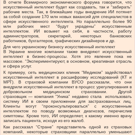
В отчете Всемирного экономического форума говорится, что
искусственный интеллект будет как создавать, так и “забирать”
рабочие места. Так, в ближайшие годы внедрение ИИ потянет
за собой создание 170 млн новых вакансий для специалистов в
сфере искусственного интеллекта. Но параллельно более 90
млн рабочих мест “будут украдены” искусственным
интеллектом. ИИ возьмет на себя, в частности, работу
администраторов, секретарей, некоторых банковских
работников, бухгалтеров, графических дизайнеров и др.
Для чего украинскому бизнесу искусственный интеллект
В Украине многие компании также внедряют искусственный
интеллект в бизнес-процессы. Хотя это явление пока не
массовое. “Экспериментируют, в основном, креативная отрасль
и сфера услуг.
К примеру, сеть медицинских клиник “Медиком” задействовал
искусственный интеллект в расшифровку исследований (КТ и
МРТ). В страховой компании ВУСО рассказали, что они
внедрили искусственный интеллект в процесс урегулирования в
добровольном медицинском страховании. Другой
страховщик — компания “Уника” недавно стала использовать
систему ИИ в своем приложении для застрахованных лиц.
Клиенты могут “проконсультироваться” с искусственным
интеллектом по поводу возможных диагнозов, перечислив
симптомы. Кроме того, ИИ определяет, к какому именно врачу
записать пациента, исходя из его жалоб.
Как рассказал “Стране” представитель одной из страховых
компаний, некоторые страховщики параллельно уменьшают