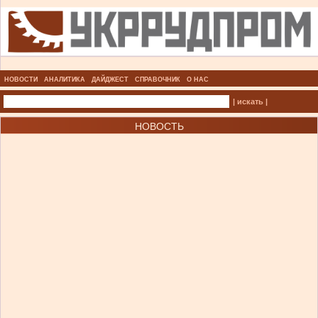
НОВОСТИ
АНАЛИТИКА
ДАЙДЖЕСТ
СПРАВОЧНИК
О НАС
| искать |
НОВОСТЬ