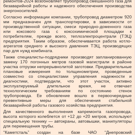
ремонтов-2024 возобновляет трубопровод смешанного газа для
безаварийной работы и надежного обеспечения производства
энергоносителей.
Согласно информации компании, трубопровод диаметром 920
мм предназначен для транспортировки, в зависимости от
производственной ситуации, смеси природно-доменного газа
или коксового газа с коксохимической площадки к
потребителям, прежде всего, теплоэлектроцентрали (ТЭЦ)
предприятия. Таким образом, обеспечивается работа котло-
агрегатов среднего и высокого давления ТЭЦ, производящих
пар для нужд комбината.
Также специалисты-подрядчики производят запланированную
замену 170 погонных метров газовой магистрали в районе
участка отгрузки непрерывнолитой заготовки. Предварительные
плановые измерения по толщинометрии, проведенные
совместно со специалистами управления надежности и
диагностики, подтвердили, что этот участок, активно
эксплуатируемый длительное время, не отвечает
технологическим требованиям по состоянию стенок
трубопровода. Ее обновление вошло в первоочередные
превентивные меры для обеспечения стабильной
безаварийной работы газового хозяйства предприятия.
Для качественного выполнения капремонта газопровода,
высота которого колеблется от +12 до +20 метров, используют
специальную технику — автокраны, автовышки, манипуляторы
для перемещения трубы.
“Каметсталь” создан на базе ЧАО “Днепровский