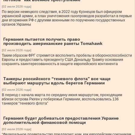
[02 июля 2026 года]
По версии немецкого следствия, в 2022 году Кузнецов был офицером
украинской армии, а план уничтожения газопроводов разработал в первые
дни вторжения РФ с другими военными по поручению государственных
органов Украины
Германия пытается получить право
производить американские ракеты Tomahawk
[02 июля 2026 года]
Таким образом ФРГ стремится восполнить пробелы в обороноспособности
Европы и предоставить президенту США Дональду Трампу основания
сохранять заинтересованность в защите европейского континента
Танкеры российского “теневого флота” все чаще
выбирают маршруты вдоль берегов Германии
[02 июля 2026 года]
В период с начала марта по середину июня маршрутом, проходящим
вблизи острова Рюген у побережья Германии, воспользовались 136
танкеров “теневого флота”
Германия будет добиваться предоставления Украине
дополнительной финансовой помощи
[02 июля 2026 года]
“Федеральное правительство предлагает нам, как европейским союзникам