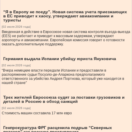
“Я в Европу не поеду”. Новая система учета приезжающих
в ЕС приводит к хаосу, утверждают авиакомпании и
туристы
[02 июля 2026 года]
Введенная в действие в Евросоюзе новая система контроля въезда-выезда
(EES) не работает и приводит к массовым задержкам, утверждают
аэропорты и авиакомпании. Европейская комиссия говорит о готовности
оказать дополнительную поддержку.
Германия выдала Испании убийцу юриста Януковича
[02 июля 2026 года]
“Вчера немецкие власти передали Испании и предоставили в
распоряжение судьи Посуэло-де-Аларкона предполагаемого
ответственного за убийство Андрея Портнова, который уже находится в
нашей стране”
Трех жителей Евросоюза судят за поставки грузовиков и
деталей в Россию в обход санкций
[02 июля 2026 года]
Стоимость машин составила 17 млн евро
Генпрокуратура ФРГ расценила подрыв “Северных
потоков” как военное преступление