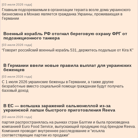
[03 июля 2026 года]
Главным подозреваемым в организации теракта возле дома украинского
бизнесмена в Монако является гражданка Украины, проживающая в
Германии
Военный корабль РФ отогнал береговую охрану ФРГ от
подсанкционного танкера
[03 июля 2026 года]
“Говорит российский военный корабль 531, держитесь подальше от Kira K”
В Германии ввели новые правила выплат для украинских
беженцев
[03 июля 2026 года]
С 1 июля 2026 украинские беженцы в Германии, а также другие
безработные вместо социальной помощи гражданам будут получать
базовый доход
В ЕС — вспышка заражений сальмонеллой из-за
украинской лапши быстрого приготовления Reeva
[03 июля 2026 года]
партия распространялась на рынках стран Балтии и была произведена
компанией Euro Food Service, выпускающей продукцию под брендом Reeva.
Компания проводит внутреннее расследование и “изъяла
соответствующие партии из продажи”