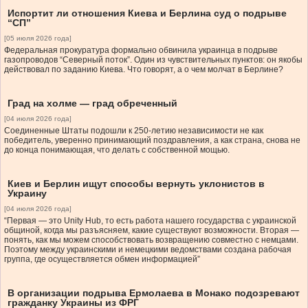
Испортит ли отношения Киева и Берлина суд о подрыве
“СП”
[05 июля 2026 года]
Федеральная прокуратура формально обвинила украинца в подрыве
газопроводов “Северный поток”. Один из чувствительных пунктов: он якобы
действовал по заданию Киева. Что говорят, а о чем молчат в Берлине?
Град на холме — град обреченный
[04 июля 2026 года]
Соединенные Штаты подошли к 250-летию независимости не как
победитель, уверенно принимающий поздравления, а как страна, снова не
до конца понимающая, что делать с собственной мощью.
Киев и Берлин ищут способы вернуть уклонистов в
Украину
[04 июля 2026 года]
“Первая — это Unity Hub, то есть работа нашего государства с украинской
общиной, когда мы разъясняем, какие существуют возможности. Вторая —
понять, как мы можем способствовать возвращению совместно с немцами.
Поэтому между украинскими и немецкими ведомствами создана рабочая
группа, где осуществляется обмен информацией”
В организации подрыва Ермолаева в Монако подозревают
гражданку Украины из ФРГ