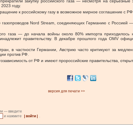
 прекратили закупку российского газа — несмотря на серьезные 
 2023 году.
ращение к российскому газу в возможное мирное соглашение с РФ.
е газопроводов Nord Stream, соединяющих Германию с Россией —
кого газа — до начала войны около 80% импорта приходилось 
ринадлежит правительству. В декабре прошлого года OMV офици
стран, в частности Германии, Австрию часто критикуют за медле
ции против РФ.
озависимость от РФ и имеют пророссийские правительства, откры
версия для печати >>
ии — введите
и нажмите
| войти |
.