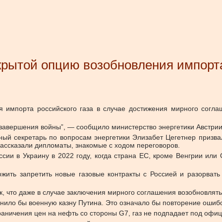
крытой опцию возобновления импорта
я импорта российского газа в случае достижения мирного согла
завершения войны”, — сообщило министерство энергетики Австрии 
ный секретарь по вопросам энергетики Элизабет Цегетнер призвал
рассказали дипломаты, знакомые с ходом переговоров.
ии в Украину в 2022 году, когда страна ЕС, кроме Венгрии или 
ожить запретить новые газовые контракты с Россией и разорват
, что даже в случае заключения мирного соглашения возобновлять 
лнило бы военную казну Путина. Это означало бы повторение ошибо
ограничения цен на нефть со стороны G7, газ не подпадает под оф