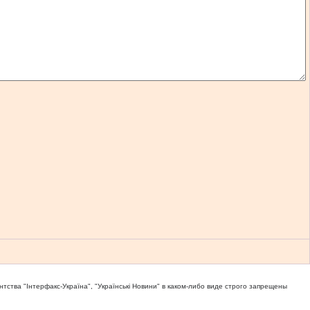
тва "Iнтерфакс-Україна", "Українськi Новини" в каком-либо виде строго запрещены