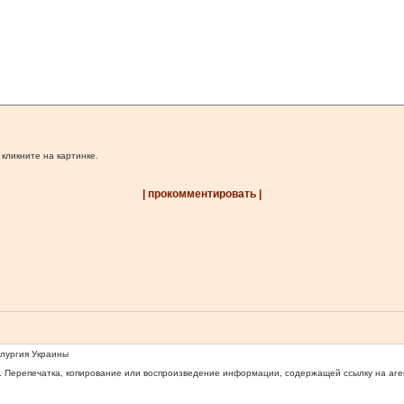
 кликните на картинке.
| прокомментировать |
ллургия Украины
 Перепечатка, копирование или воспроизведение информации, содержащей ссылку на агентс