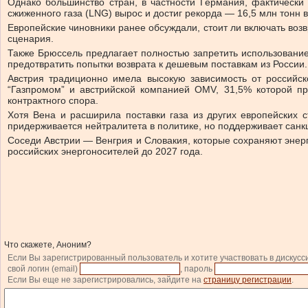
Однако большинство стран, в частности Германия, фактически
сжиженного газа (LNG) вырос и достиг рекорда — 16,5 млн тонн в
Европейские чиновники ранее обсуждали, стоит ли включать возв
сценария.
Также Брюссель предлагает полностью запретить использовани
предотвратить попытки возврата к дешевым поставкам из России.
Австрия традиционно имела высокую зависимость от российс
“Газпромом” и австрийской компанией OMV, 31,5% которой п
контрактного спора.
Хотя Вена и расширила поставки газа из других европейских 
придерживается нейтралитета в политике, но поддерживает санк
Соседи Австрии — Венгрия и Словакия, которые сохраняют энерг
российских энергоносителей до 2027 года.
Что скажете, Аноним?
Если Вы зарегистрированный пользователь и хотите участвовать в дискусс
свой логин (email)
, пароль
Если Вы еще не зарегистрировались, зайдите на
страницу регистрации
.