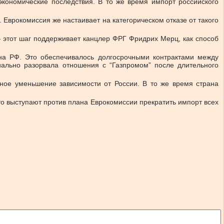
экономические последствия. В то же время импорт российского
 Еврокомиссия же настаивает на категорическом отказе от такого
 этот шаг поддерживает канцлер ФРГ Фридрих Мерц, как способ
на РФ. Это обеспечивалось долгосрочными контрактами между
ально разорвала отношения с “Газпромом” после длительного
нное уменьшение зависимости от России. В то же время страна
то выступают против плана Еврокомиссии прекратить импорт всех