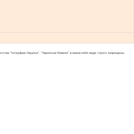
тва "Iнтерфакс-Україна", "Українськi Новини" в каком-либо виде строго запрещены