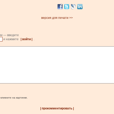
версия для печати >>
ии — введите
и нажмите
| войти |
.
 кликните на картинке.
| прокомментировать |