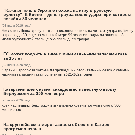
“Каждая ночь в Украине похожа на игру в русскую
рулетку”. В Киеве —день траура после удара, при котором
погибли 30 человек
[03 июля 2026 года]
Число погибших в результате нанесенного в ночь на четверг удара по Киеву
выросло до 30, еще по меньшей мере 99 человек получили ранения. 3
июля в украинской столице объявили днем ​​траура.
ЕС может подойти к зиме с минимальными запасами газа
за 15 лет
[30 июня 2026 года]
Страны Евросоюза закончили прошедший отопительный сезон с самыми
низкими запасами газа после зимы 2021-2022 годов
Катарский шейх купил скандально известную виллу
Берлускони за 350 млн евро
[26 июня 2026 года]
хотя наследники Берлускони изначально хотели получить около 500
миллионов
На крупнейшем в мире газовом объекте в Катаре
прогремел взрыв