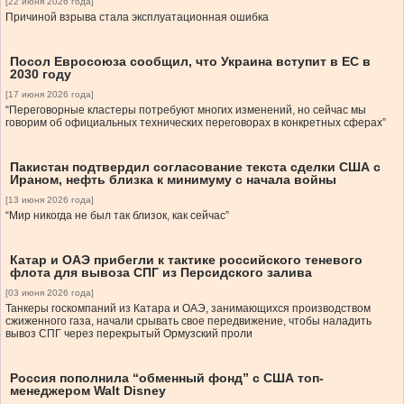
[22 июня 2026 года]
Причиной взрыва стала эксплуатационная ошибка
Посол Евросоюза сообщил, что Украина вступит в ЕС в
2030 году
[17 июня 2026 года]
“Переговорные кластеры потребуют многих изменений, но сейчас мы
говорим об официальных технических переговорах в конкретных сферах”
Пакистан подтвердил согласование текста сделки США с
Ираном, нефть близка к минимуму с начала войны
[13 июня 2026 года]
“Мир никогда не был так близок, как сейчас”
Катар и ОАЭ прибегли к тактике российского теневого
флота для вывоза СПГ из Персидского залива
[03 июня 2026 года]
Танкеры госкомпаний из Катара и ОАЭ, занимающихся производством
сжиженного газа, начали срывать свое передвижение, чтобы наладить
вывоз СПГ через перекрытый Ормузский проли
Россия пополнила “обменный фонд” с США топ-
менеджером Walt Disney