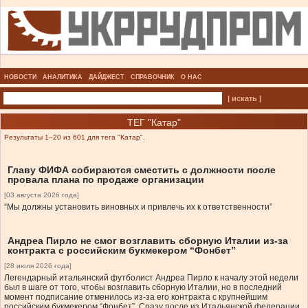
НОВОСТИ
АНАЛИТИКА
ДАЙДЖЕСТ
СПРАВОЧНИК
О НАС
| искать |
ТЕГ "Катар"
Результаты 1–20 из 601 для тега "Катар".
Главу ФИФА собираются сместить с должности после
провала плана по продаже организации
[03 августа 2026 года]
“Мы должны установить виновных и привлечь их к ответственности”
Андреа Пирло не смог возглавить сборную Италии из-за
контракта с российским букмекером “Фонбет”
[28 июля 2026 года]
Легендарный итальянский футболист Андреа Пирло к началу этой недели
был в шаге от того, чтобы возглавить сборную Италии, но в последний
момент подписание отменилось из-за его контракта с крупнейшим
российским букмекером “Фонбет”. Сразу после из Итальянской федерации