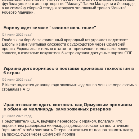
футбола ушли его экс-партнеры по “Милану” Паоло Мальдини и Леонардо,
а на скамейку сборной сегодня вернулся экс-главный тренер “Зенита”
Роберто Манчини.
Европу ждет зимнее “газовое испытание”
[24 июля 2026 года]
Глобальная борьба за сжиженный природный газ угрожает подготовке
Европы к зиме: учитывая сложности с судоходством через Ормузский
пролив, Европа значительно отстает от привычного темпа накопления
запасов, а азиатские покупатели быстро скупают доступные партии СПГ
Украина договорилась о поставке дроновых технологий в
6 стран
[06 июля 2026 года]
В Киеве надеются до конца года заключить сделки по меньше мере с семью
странами НАТО
Иран отказался сдать контроль над Ормузским проливом
в обмен на миллиарды замороженных резервов
[03 июля 2026 года]
Представители США, ведущие переговоры с Ираном, полагали, что
перспектива разморозки миллиардов долларов окажется достаточным
“пряником”, чтобы заставить Тегеран отказаться от планов взимать плату
за проход судов через Ормузский пролив