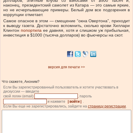
долларов, элитные клубы со взносами от $500 тысяч и,
наконец, президентский самолет из Катара — это самые яркие,
но не исчерпывающие примеры. Белый дом все подозрения в
коррупции отметает.
Самое опасное в этом — смещение “окна Овертона”, приходит
к выводу газета. Достаточно вспомнить, сколько крови Хиллари
Клинтон
попортила
ее давняя, хотя и слишком уж прибыльная,
инвестиция в $1000 (тысяча долларов) во фьючерсы на скот.
версия для печати >>
Что скажете, Аноним?
Если Вы зарегистрированный пользователь и хотите участвовать в
дискуссии — введите
свой логин (email)
, пароль
и нажмите
| войти |
.
Если Вы еще не зарегистрировались, зайдите на
страницу регистрации
.