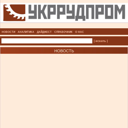
НОВОСТИ
АНАЛИТИКА
ДАЙДЖЕСТ
СПРАВОЧНИК
О НАС
| искать |
НОВОСТЬ