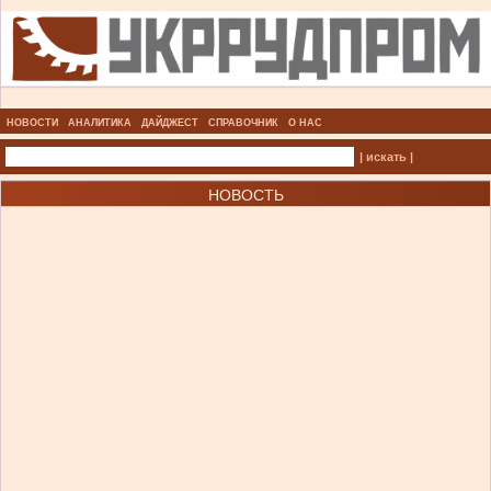
НОВОСТИ
АНАЛИТИКА
ДАЙДЖЕСТ
СПРАВОЧНИК
О НАС
| искать |
НОВОСТЬ