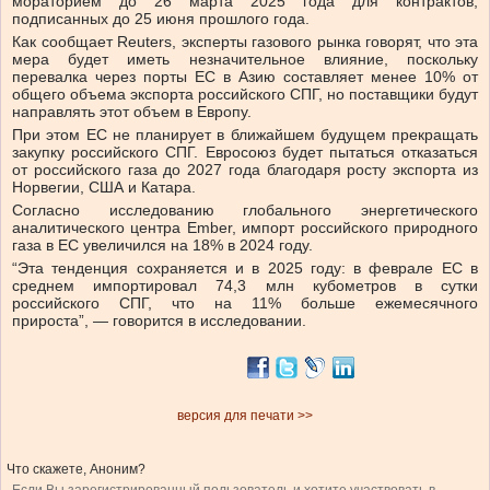
мораторием до 26 марта 2025 года для контрактов,
подписанных до 25 июня прошлого года.
Как сообщает Reuters, эксперты газового рынка говорят, что эта
мера будет иметь незначительное влияние, поскольку
перевалка через порты ЕС в Азию составляет менее 10% от
общего объема экспорта российского СПГ, но поставщики будут
направлять этот объем в Европу.
При этом ЕС не планирует в ближайшем будущем прекращать
закупку российского СПГ. Евросоюз будет пытаться отказаться
от российского газа до 2027 года благодаря росту экспорта из
Норвегии, США и Катара.
Согласно исследованию глобального энергетического
аналитического центра Ember, импорт российского природного
газа в ЕС увеличился на 18% в 2024 году.
“Эта тенденция сохраняется и в 2025 году: в феврале ЕС в
среднем импортировал 74,3 млн кубометров в сутки
российского СПГ, что на 11% больше ежемесячного
прироста”, — говорится в исследовании.
версия для печати >>
Что скажете, Аноним?