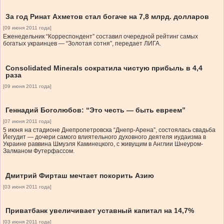
За год Ринат Ахметов стал богаче на 7,8 млрд. долларов
[09 июня 2011 года]
Еженедельник “Корреспондент” составил очередной рейтинг самых
богатых украинцев — “Золотая сотня”, передает ЛИГА.
Consolidated Minerals сократила чистую прибыль в 4,4
раза
[09 июня 2011 года]
Геннадий Боголюбов: “Это честь — быть евреем”
[07 июня 2011 года]
5 июня на стадионе Днепропетровска “Днепр-Арена”, состоялась свадьба
Йегудит — дочери самого влиятельного духовного деятеля иудаизма в
Украине раввина Шмуэля Каминецкого, с живущим в Англии Шнеуром-
Залманом Футерфассом.
Дмитрий Фирташ мечтает покорить Азию
[03 июня 2011 года]
Приватбанк увеличивает уставный капитал на 14,7%
[03 июня 2011 года]