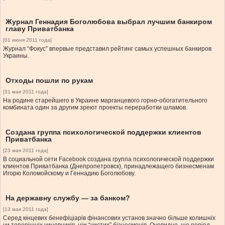
Журнал Геннадия Боголюбова выбрал лучшим банкиром
главу Приватбанка
[01 июня 2011 года]
Журнал “Фокус” впервые представил рейтинг самых успешных банкиров
Украины.
Отходы пошли по рукам
[31 мая 2011 года]
На родине старейшего в Украине марганцевого горно-обогатительного
комбината один за другим зреют проекты переработки шламов.
Создана группа психологической поддержки клиентов
Приватбанка
[23 мая 2011 года]
В социальной сети Facebook создана группа психологической поддержки
клиентов Приватбанка (Днепропетровск), принадлежащего бизнесменам
Игорю Коломойскому и Геннадию Боголюбову.
На державну службу — за банком?
[13 мая 2011 года]
Серед кінцевих бенефіціарів фінансових установ значно більше колишніх