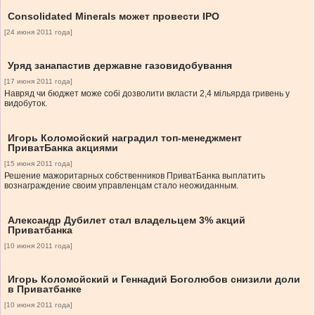
Consolidated Minerals может провести IPO
[24 июня 2011 года]
Уряд занапастив державне газовидобування
[17 июня 2011 года]
Навряд чи бюджет може собі дозволити вкласти 2,4 мільярда гривень у
видобуток.
Игорь Коломойский наградил топ-менеджмент
ПриватБанка акциями
[15 июня 2011 года]
Решение мажоритарных собственников ПриватБанка выплатить
вознаграждение своим управленцам стало неожиданным.
Александр Дубилет стал владельцем 3% акций
Приватбанка
[10 июня 2011 года]
Игорь Коломойский и Геннадий Боголюбов снизили доли
в Приватбанке
[10 июня 2011 года]