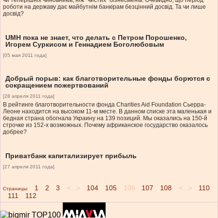
чи теперішніх чиновників, ніж “чистих” бізнесменів. Очевидно, що період
роботи на державу дає майбутнім банкірам безцінний досвід. Та чи лише
досвід?
UMH пока не знает, что делать c Петром Порошенко,
Игорем Суркисом и Геннадием Боголюбовым
[05 мая 2011 года]
Добрый порыв: как благотворительные фонды борются с
сокращением пожертвований
[28 апреля 2011 года]
В рейтинге благотворительности фонда Charities Aid Foundation Сьерра-
Леоне находится на высоком 11-м месте. В данном списке эта маленькая и
бедная страна обогнала Украину на 139 позиций. Мы оказались на 150-й
строчке из 152-х возможных. Почему африканское государство оказалось
добрее?
Приватбанк капитализирует прибыль
[27 апреля 2011 года]
1
2
3
<...>
104
105
106
107
108
<...>
110
Страницы:
111
112