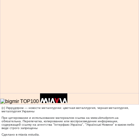
(c) Укррудпром — новости металлургии: цветная металлургия, черная металлургия,
металлургия Украины
При цитировании и использовании материалов ссылка на
www.ukrrudprom.ua
обязательна. Перепечатка, копирование или воспроизведение информации,
содержащей ссылку на агентства "Iнтерфакс-Україна", "Українськi Новини" в каком-либо
виде строго запрещены
Сделано в miavia estudia.