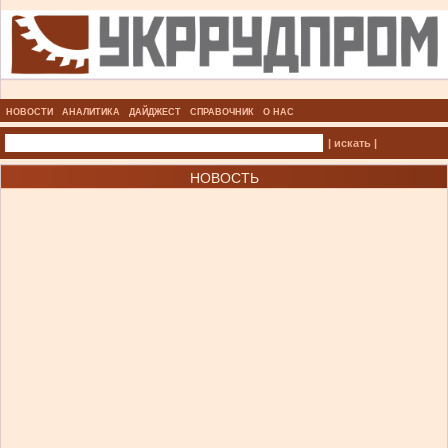
НОВОСТИ
АНАЛИТИКА
ДАЙДЖЕСТ
СПРАВОЧНИК
О НАС
| искать |
НОВОСТЬ