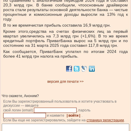
по сравнению с аналогичным периодом 2024 года и составил
20,3 млрд грн. В банке сообщили, что
основным драйвером
роста стали результаты основной деятельности банка — чистые
процентные и комиссионные доходы выросли на 13% год к
году.
В то же время
чистая прибыль составила 16,9 млрд грн.
Кроме этого,
средства на счетах физических лиц за первый
квартал увеличились на 7,3 млрд грн (+1,6%). В то же время
кредитный портфель ПриватБанка вырос на 5 млрд грн и по
состоянию на 31 марта 2025 года составил 117,8 млрд грн.
Как сообщается,
ПриватБанк уплатил по итогам 2024 года
более 41 млрд грн налога на прибыль.
версия для печати >>
Что скажете, Аноним?
Если Вы зарегистрированный пользователь и хотите участвовать в
дискуссии — введите
свой логин (email)
, пароль
и нажмите
| войти |
.
Если Вы еще не зарегистрировались, зайдите на
страницу регистрации
.