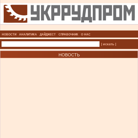
НОВОСТИ
АНАЛИТИКА
ДАЙДЖЕСТ
СПРАВОЧНИК
О НАС
| искать |
НОВОСТЬ