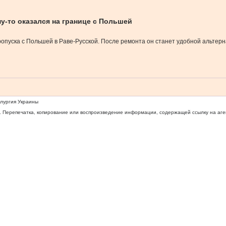
у-то оказался на границе с Польшей
пропуска с Польшей в Раве-Русской. После ремонта он станет удобной альте
ллургия Украины
 Перепечатка, копирование или воспроизведение информации, содержащей ссылку на агентс