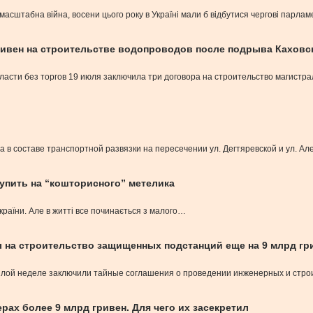
асштабна війна, восени цього року в Україні мали б відбутися чергові парлам
ривен на строительстве водопроводов после подрыва Каховс
ласти без торгов 19 июля заключила три договора на строительство магист
а в составе транспортной развязки на пересечении ул. Дегтяревской и ул. А
тупить на “кошторисного” метелика
України. Але в житті все починається з малого…
на строительство защищенных подстанций еще на 9 млрд гр
ой неделе заключили тайные соглашения о проведении инженерных и строит
ах более 9 млрд гривен. Для чего их засекретил