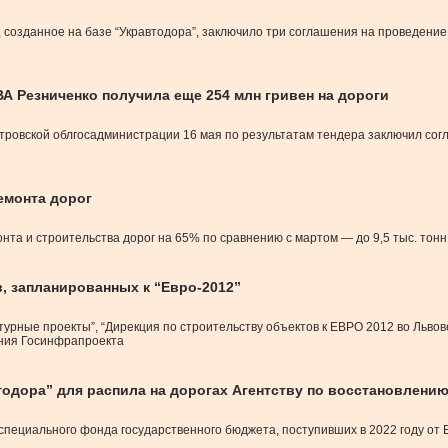
 созданное на базе “Укравтодора”, заключило три соглашения на проведение
 Резниченко получила еще 254 млн гривен на дороги
ровской облгосадминистрации 16 мая по результатам тендера заключил сог
емонта дорог
нта и строительства дорог на 65% по сравнению с мартом — до 9,5 тыс. тонн
, запланированных к “Евро-2012”
ые проекты”, “Дирекция по строительству объектов к ЕВРО 2012 во Львове”
ения Госинфрапроекта
тодора” для распила на дорогах Агентству по восстановлени
пециального фонда государственного бюджета, поступивших в 2022 году от 