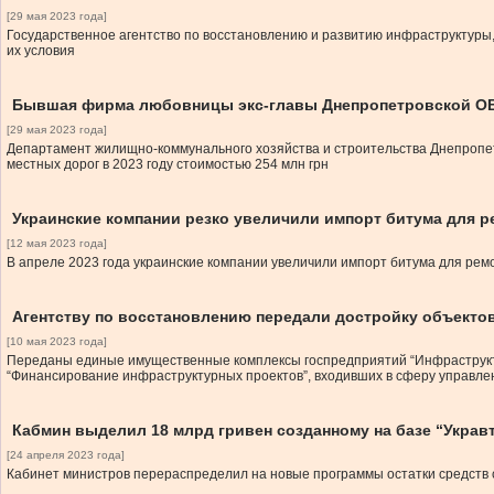
[29 мая 2023 года]
Государственное агентство по восстановлению и развитию инфраструктуры,
их условия
Бывшая фирма любовницы экс-главы Днепропетровской ОВА
[29 мая 2023 года]
Департамент жилищно-коммунального хозяйства и строительства Днепропет
местных дорог в 2023 году стоимостью 254 млн грн
Украинские компании резко увеличили импорт битума для р
[12 мая 2023 года]
В апреле 2023 года украинские компании увеличили импорт битума для ремо
Агентству по восстановлению передали достройку объектов
[10 мая 2023 года]
Переданы единые имущественные комплексы госпредприятий “Инфраструктурн
“Финансирование инфраструктурных проектов”, входивших в сферу управл
Кабмин выделил 18 млрд гривен созданному на базе “Украв
[24 апреля 2023 года]
Кабинет министров перераспределил на новые программы остатки средств с