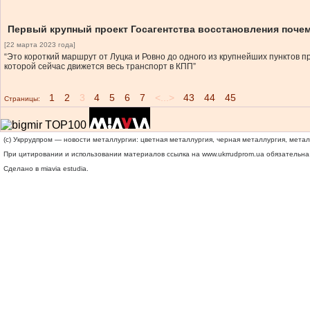
Первый крупный проект Госагентства восстановления почем
[22 марта 2023 года]
“Это короткий маршрут от Луцка и Ровно до одного из крупнейших пунктов 
которой сейчас движется весь транспорт в КПП”
1
2
3
4
5
6
7
<...>
43
44
45
Страницы:
(c) Укррудпром — новости металлургии: цветная металлургия, черная металлургия, мета
При цитировании и использовании материалов ссылка на
www.ukrrudprom.ua
обязательна.
Сделано в miavia estudia.