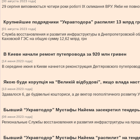
[30 августа 2023 года]
29 серпня виповнюється чотири роки роботі ІХ скликання ВРУ. Якби не повном
Крупнейшие подрядчики “Укравтодора” распилят 13 млрд г
[01 августа 2023 года]
Служба восстановления и развития инфраструктуры в Днепропетровской об
Каховской ГЭС на общую сумму 12,62 млрд. грн
В Киеве начали ремонт путепровода за 920 млн гривен
[14 июня 2023 года]
В середине июня в Киеве начнется реконструкция Дегтяровского путепровод
Якою буде корупція на “Великій відбудові”, якщо влада нас
[13 июня 2023 года]
Здавалося б, де будівельні кошториси, а де вектор геополітичного розвитку 
Бывший “Укравтодор” Мустафы Найема засекретил тендеры 
[06 июня 2023 года]
Региональные Службы восстановления и развития инфраструктуры на прошл
Бывший “Укравтодор” Мустафы Найема “распилит” на тендер