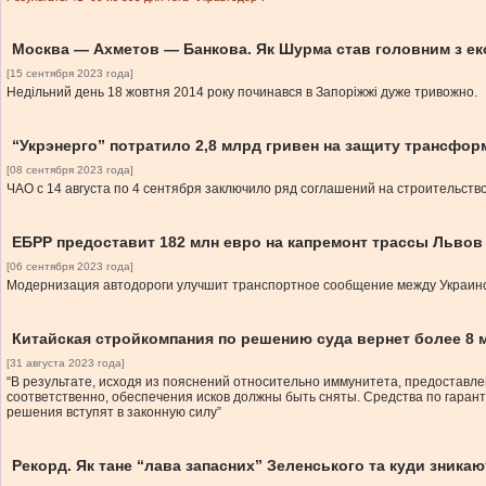
Москва — Ахметов — Банкова. Як Шурма став головним з ек
[15 сентября 2023 года]
Недільний день 18 жовтня 2014 року починався в Запоріжжі дуже тривожно.
“Укрэнерго” потратило 2,8 млрд гривен на защиту трансфор
[08 сентября 2023 года]
ЧАО с 14 августа по 4 сентября заключило ряд соглашений на строительст
ЕБРР предоставит 182 млн евро на капремонт трассы Львов
[06 сентября 2023 года]
Модернизация автодороги улучшит транспортное сообщение между Украин
Китайская стройкомпания по решению суда вернет более 8
[31 августа 2023 года]
“В результате, исходя из пояснений относительно иммунитета, предоставлен
соответственно, обеспечения исков должны быть сняты. Средства по гарант
решения вступят в законную силу”
Рекорд. Як тане “лава запасних” Зеленського та куди зник