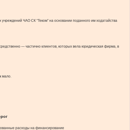
 учреждений ЧАО СК “Теком” на основании поданного им ходатайства
осредственно — частично клиентов, которых вела юридическая фирма, в
к мало.
орог
нированные расходы на финансирование