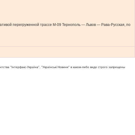
рнативой перегруженной трассе М-09 Тернополь — Львов — Рава-Русская, по
тва "Iнтерфакс-Україна", "Українськi Новини" в каком-либо виде строго запрещены