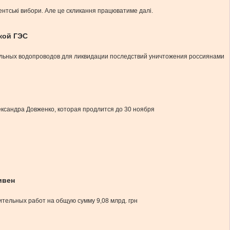
ентські вибори. Але це скликання працюватиме далі.
кой ГЭС
ральных водопроводов для ликвидации последствий уничтожения россиянами
лександра Довженко, которая продлится до 30 ноября
ивен
ельных работ на общую сумму 9,08 млрд. грн