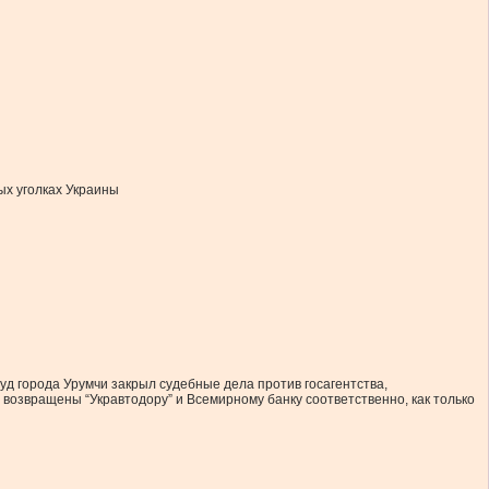
ых уголках Украины
уд города Урумчи закрыл судебные дела против госагентства,
возвращены “Укравтодору” и Всемирному банку соответственно, как только