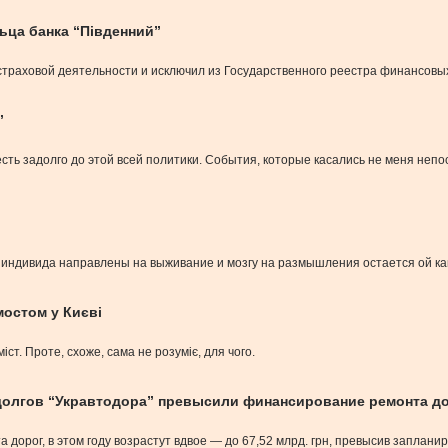
ьца банка “Південний”
траховой деятельности и исключил из Государственного реестра финансовых
”
сть задолго до этой всей политики. События, которые касались не меня неп
индивида направлены на выживание и мозгу на размышления остается ой ка
мостом у Києві
т. Проте, схоже, сама не розуміє, для чого.
долгов “Укравтодора” превысили финансирование ремонта д
 дорог, в этом году возрастут вдвое — до 67,52 млрд. грн, превысив запла