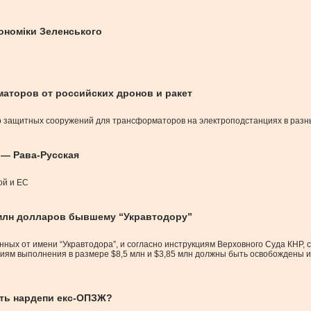
ономіки Зеленського
маторов от российских дронов и ракет
во защитных сооружений для трансформаторов на электроподстанциях в разн
 — Рава-Русская
ой и ЕС
 млн долларов бывшему “Укравтодору”
ных от имени “Укравтодора”, и согласно инструкциям Верховного Суда КНР, с
иям выполнения в размере $8,5 млн и $3,85 млн должны быть освобождены и 
ають нардепи екс-ОПЗЖ?