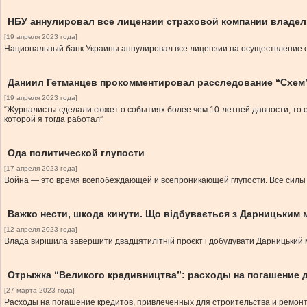
НБУ аннулировал все лицензии страховой компании владел
[19 апреля 2023 года]
Национальный банк Украины аннулировал все лицензии на осуществление с
Даниил Гетманцев прокомментировал расследование “Схем
[19 апреля 2023 года]
“Журналисты сделали сюжет о событиях более чем 10-летней давности, то е
которой я тогда работал”
Ода политической глупости
[17 апреля 2023 года]
Война — это время всепобеждающей и всепроникающей глупости. Все силы 
Важко нести, шкода кинути. Що відбувається з Дарницьким 
[12 апреля 2023 года]
Влада вирішила завершити двадцятилітній проєкт і добудувати Дарницький міс
Отрыжка “Великого крадивництва”: расходы на погашение 
[27 марта 2023 года]
Расходы на погашение кредитов, привлеченных для строительства и ремонта