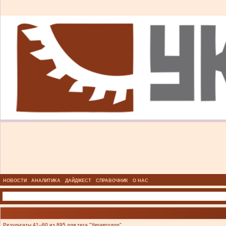
НОВОСТИ
АНАЛИТИКА
ДАЙДЖЕСТ
СПРАВОЧНИК
О НАС
Результаты 41–60 из 895 для тега "Укравтодор".