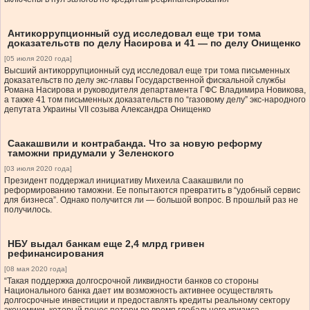
Антикоррупционный суд исследовал еще три тома
доказательств по делу Насирова и 41 — по делу Онищенко
[05 июля 2020 года]
Высший антикоррупционный суд исследовал еще три тома письменных
доказательств по делу экс-главы Государственной фискальной службы
Романа Насирова и руководителя департамента ГФС Владимира Новикова,
а также 41 том письменных доказательств по “газовому делу” экс-народного
депутата Украины VII созыва Александра Онищенко
Саакашвили и контрабанда. Что за новую реформу
таможни придумали у Зеленского
[03 июля 2020 года]
Президент поддержал инициативу Михеила Саакашвили по
реформированию таможни. Ее попытаются превратить в “удобный сервис
для бизнеса”. Однако получится ли — большой вопрос. В прошлый раз не
получилось.
НБУ выдал банкам еще 2,4 млрд гривен
рефинансирования
[08 мая 2020 года]
“Такая поддержка долгосрочной ликвидности банков со стороны
Национального банка дает им возможность активнее осуществлять
долгосрочные инвестиции и предоставлять кредиты реальному сектору