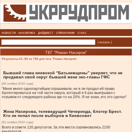
НОВОСТИ
АНАЛИТИКА
ДАЙДЖЕСТ
СПРАВОЧНИК
О НАС
| искать |
ТЕГ "Роман Насиров"
Результаты 61–80 из 786 для тега "Роман Насиров".
Бывший глава киевской “Батькивщины” уверяет, что не
продавал свой округ бывшей жене экс-главы ГФС
[09 ноября 2020 года]
“Меня много однопартийцев спрашивали, не я ли продал ей право
баллотироваться на той части округа, который я 6 раз выигрывал с
отрывом от следующего района где-то на 20%. Я не знаю, кто это сделал”
Жена Насирова, телеведущий Чечеринда, блогер Брест.
Кто не попал после выборов в Киевсовет
[02 ноября 2020 года]
Всего в совете 120 депутатов. За эти места соревновались 2100
кандидатов.