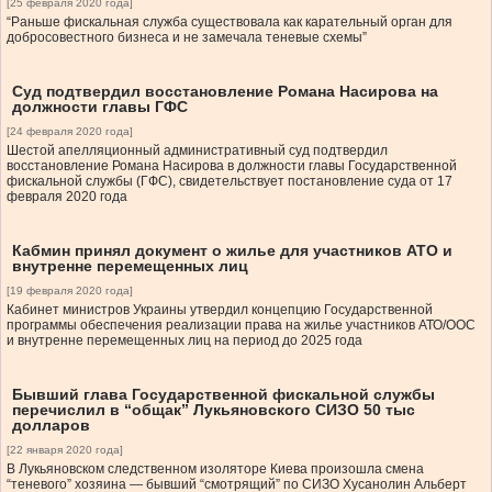
[25 февраля 2020 года]
“Раньше фискальная служба существовала как карательный орган для
добросовестного бизнеса и не замечала теневые схемы”
Суд подтвердил восстановление Романа Насирова на
должности главы ГФС
[24 февраля 2020 года]
Шестой апелляционный административный суд подтвердил
восстановление Романа Насирова в должности главы Государственной
фискальной службы (ГФС), свидетельствует постановление суда от 17
февраля 2020 года
Кабмин принял документ о жилье для участников АТО и
внутренне перемещенных лиц
[19 февраля 2020 года]
Кабинет министров Украины утвердил концепцию Государственной
программы обеспечения реализации права на жилье участников АТО/ООС
и внутренне перемещенных лиц на период до 2025 года
Бывший глава Государственной фискальной службы
перечислил в “общак” Лукьяновского СИЗО 50 тыс
долларов
[22 января 2020 года]
В Лукьяновском следственном изоляторе Киева произошла смена
“теневого” хозяина — бывший “смотрящий” по СИЗО Хусанолин Альберт