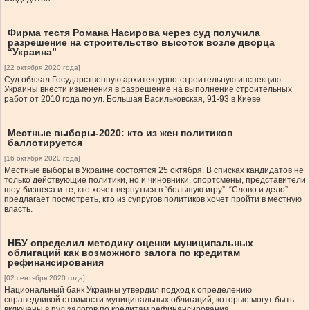
Фирма тестя Романа Насирова через суд получила
разрешение на строительство высоток возле дворца
“Украина”
[22 октября 2020 года]
Суд обязал Государственную архитектурно-строительную инспекцию
Украины внести изменения в разрешение на выполнение строительных
работ от 2010 года по ул. Большая Васильковская, 91-93 в Киеве
Местные выборы-2020: кто из жен политиков
баллотируется
[16 октября 2020 года]
Местные выборы в Украине состоятся 25 октября. В списках кандидатов не
только действующие политики, но и чиновники, спортсмены, представители
шоу-бизнеса и те, кто хочет вернуться в “большую игру”. “Слово и дело”
предлагает посмотреть, кто из супругов политиков хочет пройти в местную
власть.
НБУ определил методику оценки муниципальных
облигаций как возможного залога по кредитам
рефинансирования
[02 сентября 2020 года]
Национальный банк Украины утвердил подход к определению
справедливой стоимости муниципальных облигаций, которые могут быть
включены в пул залогов по кредитам рефинансирования