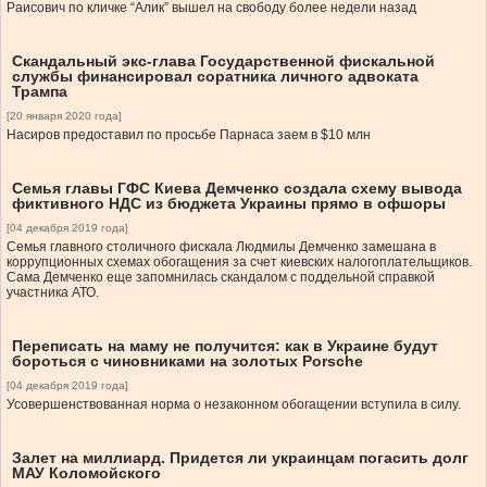
Раисович по кличке “Алик” вышел на свободу более недели назад
Скандальный экс-глава Государственной фискальной
службы финансировал соратника личного адвоката
Трампа
[20 января 2020 года]
Насиров предоставил по просьбе Парнаса заем в $10 млн
Семья главы ГФС Киева Демченко создала схему вывода
фиктивного НДС из бюджета Украины прямо в офшоры
[04 декабря 2019 года]
Семья главного столичного фискала Людмилы Демченко замешана в
коррупционных схемах обогащения за счет киевских налогоплательщиков.
Сама Демченко еще запомнилась скандалом с поддельной справкой
участника АТО.
Переписать на маму не получится: как в Украине будут
бороться с чиновниками на золотых Porsche
[04 декабря 2019 года]
Усовершенствованная норма о незаконном обогащении вступила в силу.
Залет на миллиард. Придется ли украинцам погасить долг
МАУ Коломойского