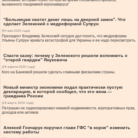
экономики, который понес потери во время глобального кризиса,
вызванного пандемией коронавируса”
“Больницам хватит денег лишь на дверной замок”. Что
сделает Зеленский с медреформой Супрун
[05 мая 2020 года]
Президент Владимир Зеленский сегодня дал понять, что медреформа
Ульяны Супрун чревата катастрофой для Украины и ее надо пересмотреть.
Спасти казну: почему у Зеленского решили вспомнить о
“старой гвардии” Януковича
[28 апреля 2020 года]
Кого на Банковой решили сделать главными фискалами страны.
Новый министр экономики подал практически пустую
декларацию, в которой сообщил, что его жена —
гражданка России
[19 марта 2020 года]
Петрашко не задекларировал никакой недвижимости, корпоративных прав,
доходов или активов
Алексей Гончарук поручил главе ГФС “в корне” изменить
систему работы