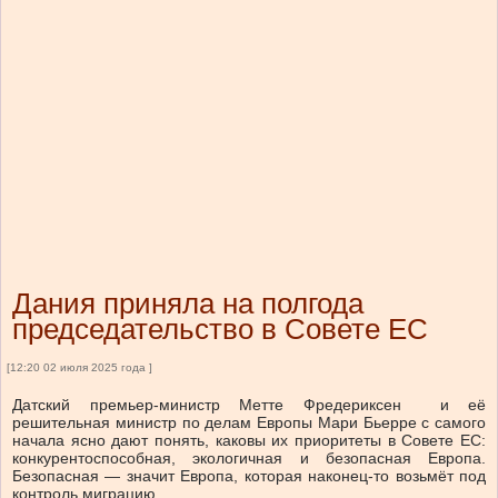
Дания приняла на полгода
председательство в Совете ЕС
[12:20 02 июля 2025 года ]
Датский премьер-министр Метте Фредериксен и её
решительная министр по делам Европы Мари Бьерре с самого
начала ясно дают понять, каковы их приоритеты в Совете ЕС:
конкурентоспособная, экологичная и безопасная Европа.
Безопасная — значит Европа, которая наконец-то возьмёт под
контроль миграцию.