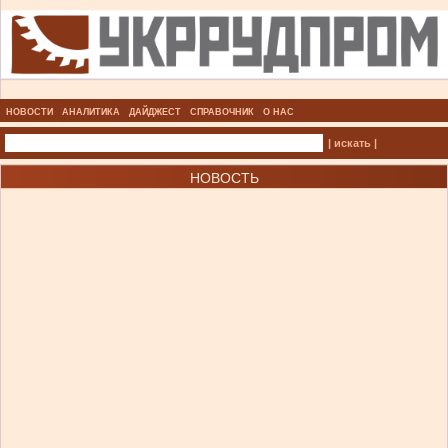
НОВОСТИ
АНАЛИТИКА
ДАЙДЖЕСТ
СПРАВОЧНИК
О НАС
| искать |
НОВОСТЬ