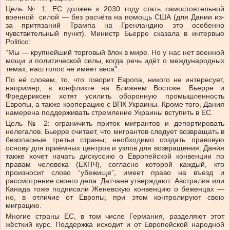
Цель № 1: ЕС должен к 2030 году стать самостоятельной
военной силой — без расчёта на помощь США (для Дании из-
за притязаний Трампа на Гренландию это особенно
чувствительный пункт). Министр Бьерре сказала в интервью
Politico:
“Мы — крупнейший торговый блок в мире. Но у нас нет военной
мощи и политической силы, когда речь идёт о международных
темах, наш голос не имеет веса”.
По её словам, то, что говорит Европа, никого не интересует,
например, в конфликте на Ближнем Востоке. Бьерре и
Фредериксен хотят усилить оборонную промышленность
Европы, а также кооперацию с ВПК Украины. Кроме того, Дания
намерена поддерживать стремление Украины вступить в ЕС.
Цель № 2: ограничить приток мигрантов и депортировать
нелегалов. Бьерре считает, что мигрантов следует возвращать в
безопасные третьи страны; необходимо создать правовую
основу для приёмных центров и узлов для возвращения. Дания
также хочет начать дискуссию о Европейской конвенции по
правам человека (ЕКПЧ), согласно которой каждый, кто
произносит слово “убежище”, имеет право на въезд и
рассмотрение своего дела. Датчане утверждают: Австралия или
Канада тоже подписали Женевскую конвенцию о беженцах —
но, в отличие от Европы, при этом контролируют свою
миграцию.
Многие страны ЕС, в том числе Германия, разделяют этот
жёсткий курс. Поддержка исходит и от Европейской народной