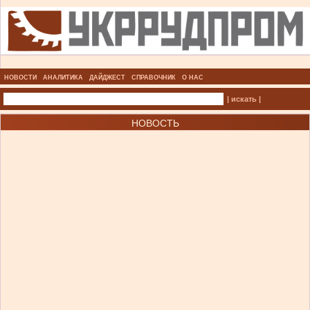
НОВОСТИ
АНАЛИТИКА
ДАЙДЖЕСТ
СПРАВОЧНИК
О НАС
| искать |
НОВОСТЬ