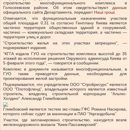
строительство многофункционального комплекса в
Голосеевском районе. Об этом свидетельствуют
данные
официального сайта Департамента, передают
Наші гроші.
Отмечается, что функциональным назначением участков
общей площадью 0,31 га согласно Генплану Киева является
частично территория общественных зданий и сооружений,
частично — коммунально складская территория, а частично —
территория улиц и дорог.
“Строительство жилья на этих участках запрещено”, —
подчеркивает издание.
“КГГА издала ГУО на строительство комплекса высотой до 35
этажей во исполнение решения Окружного админсуда Киева от
5 февраля этого года”, — говорится в сообщении.
Комплекс в документе называется многофункциональным, в
ГУО также приводятся данные, необходимые для
проектирования жилой застройки.
Подчеркивается, что учредителем ООО “Стройресурс” является
ООО “Плотофленд”, владельцем которого является известный
строитель, владелец строительной корпорации “Альтис-
Холдинг” Александр Глимбовский.
Глимбовский является тестем экс-главы ГФС Романа Насирова,
которого сейчас судят за махинации в ПАО “Укргаздобыча”.
Участок, где запланировано строительство, находится возле
железнодорожного вокзала “Киев-Пассажирский”.