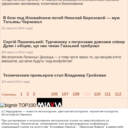
украинских чиновников, политиков и бизнесменов
В бою под Иловайском погиб Николай Березовой — муж
Татьяны Черновол
[11 августа 2014 года]
Сергій Пашинський: Турчинову з погрозами дзвонив спікер
Думи і обіцяв, що нас чекає Гаазький трибунал
[08 августа 2014 года]
Ми втратили Луганськ і Донецьк — у тому числі через те, що місцеві еліти
вирішили, що вони будуть “над конфліктом”.
Техническим премьером стал Владимир Гройсман
[24 июля 2014 года]
1
2
3
<...>
106
107
108
109
110
111
112
Страницы:
(c) Укррудпром — новости металлургии: цветная металлургия, черная металлургия,
металлургия Украины
При цитировании и использовании материалов ссылка на
www.ukrrudprom.ua
обязательна. Перепечатка, копирование или воспроизведение информации,
содержащей ссылку на агентства "Iнтерфакс-Україна", "Українськi Новини" в каком-либо