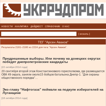
НОВОСТИ
АНАЛИТИКА
ДАЙДЖЕСТ
СПРАВОЧНИК
О НАС
| искать |
ТЕГ "Арсен Аваков"
Результаты 2161–2180 из 2224 для тега "Арсен Аваков".
Предрешенные выборы. Или почему на донецких округах
победят днепропетровские кандидаты
[22 октября 2014 года]
20 сентября второй этаж Константиновкого горисполкома, где размещается
ОВК 49 округа, заняли около15 бойцов батальона Днепр-1. “Для охраны
общественного порядка”…
Экс-главу “Нафтогаза” поймали на подкупе избирателей на
Луганщине
[18 октября 2014 года]