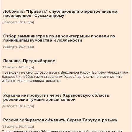
Лоббисты “Привата” опубликовали открытое письмо,
посвященное “Сумыхипрому”
[26 августа 2014 года]
Отбор замминистров по евроинтеграции провели по
приниципам кумовства и лояльности
[19 августа 2014 года]
Пасьянс. Предвыборное
[17 августа 2014 года]
Президент не смог договориться с Верховной Радой. Вопреки убеждениям
Банковой и лоббистским стараниям “Удара”, депутаты не стали менять
избирательное законодательство.
Украина не пропустит через Харьковскую область
российский гуманитарный конвой
[13 августа 2014 года]
Россия собирается объявить Сергея Таруту в розыск
[13 августа 2014 года]
Следственные органы РФ намерены расширить объявленных в розыск