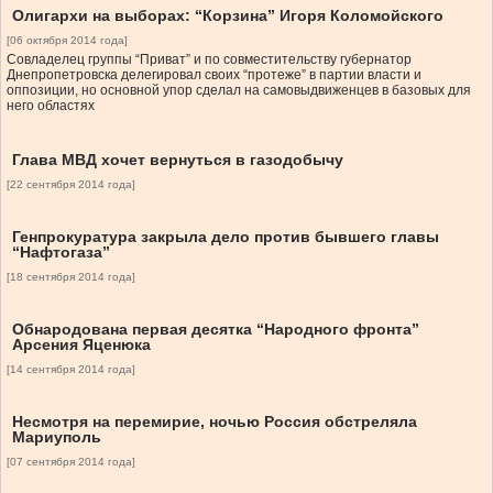
Олигархи на выборах: “Корзина” Игоря Коломойского
[06 октября 2014 года]
Совладелец группы “Приват” и по совместительству губернатор
Днепропетровска делегировал своих “протеже” в партии власти и
оппозиции, но основной упор сделал на самовыдвиженцев в базовых для
него областях
Глава МВД хочет вернуться в газодобычу
[22 сентября 2014 года]
Генпрокуратура закрыла дело против бывшего главы
“Нафтогаза”
[18 сентября 2014 года]
Обнародована первая десятка “Народного фронта”
Арсения Яценюка
[14 сентября 2014 года]
Несмотря на перемирие, ночью Россия обстреляла
Мариуполь
[07 сентября 2014 года]