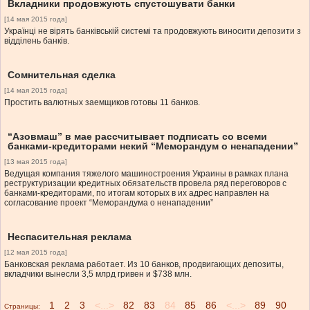
Вкладники продовжують спустошувати банки
[14 мая 2015 года]
Українці не вірять банківській системі та продовжують виносити депозити з
відділень банків.
Сомнительная сделка
[14 мая 2015 года]
Простить валютных заемщиков готовы 11 банков.
“Азовмаш” в мае рассчитывает подписать со всеми
банками-кредиторами некий “Меморандум о ненападении”
[13 мая 2015 года]
Ведущая компания тяжелого машиностроения Украины в рамках плана
реструктуризации кредитных обязательств провела ряд переговоров с
банками-кредиторами, по итогам которых в их адрес направлен на
согласование проект “Меморандума о ненападении”
Неспасительная реклама
[12 мая 2015 года]
Банковская реклама работает. Из 10 банков, продвигающих депозиты,
вкладчики вынесли 3,5 млрд гривен и $738 млн.
1
2
3
<...>
82
83
84
85
86
<...>
89
90
Страницы: