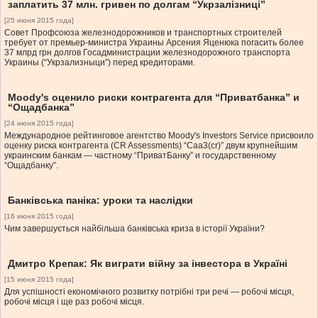
заплатить 37 млн. гривен по долгам “Укрзалізниці”
[25 июня 2015 года]
Совет Профсоюза железнодорожников и транспортных строителей
требует от премьер-министра Украины Арсения Яценюка погасить более
37 млрд грн долгов Госадминистрации железнодорожного транспорта
Украины (“Укрзализныци”) перед кредиторами.
Moody's оценило риски контрагента для “Приватбанка” и
“Ощадбанка”
[24 июня 2015 года]
Международное рейтинговое агентство Moody's Investors Service присвоило
оценку риска контрагента (CR Assessments) “Caa3(cr)” двум крупнейшим
украинским банкам — частному “ПриватБанку” и государственному
“Ощадбанку”.
Банківська паніка: уроки та наслідки
[16 июня 2015 года]
Чим завершується найбільша банківська криза в історії України?
Дмитро Крепак: Як виграти війну за інвестора в Україні
[15 июня 2015 года]
Для успішності економічного розвитку потрібні три речі — робочі місця,
робочі місця і ще раз робочі місця.