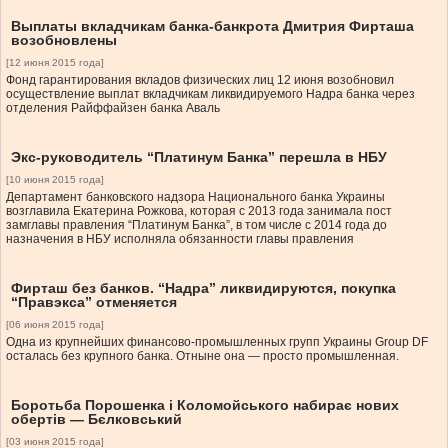
Выплаты вкладчикам банка-банкрота Дмитрия Фирташа
возобновлены
[12 июня 2015 года]
Фонд гарантирования вкладов физических лиц 12 июня возобновил
осуществление выплат вкладчикам ликвидируемого Надра банка через
отделения Райффайзен банка Аваль
Экс-руководитель “Платинум Банка” перешла в НБУ
[10 июня 2015 года]
Департамент банковского надзора Национального банка Украины
возглавила Екатерина Рожкова, которая с 2013 года занимала пост
замглавы правления “Платинум Банка”, в том числе с 2014 года до
назначения в НБУ исполняла обязанности главы правления
Фирташ без банков. “Надра” ликвидируются, покупка
“Правэкса” отменяется
[06 июня 2015 года]
Одна из крупнейших финансово-промышленных групп Украины Group DF
осталась без крупного банка. Отныне она — просто промышленная.
Боротьба Порошенка і Коломойського набирає нових
обертів — Бєлковський
[03 июня 2015 года]