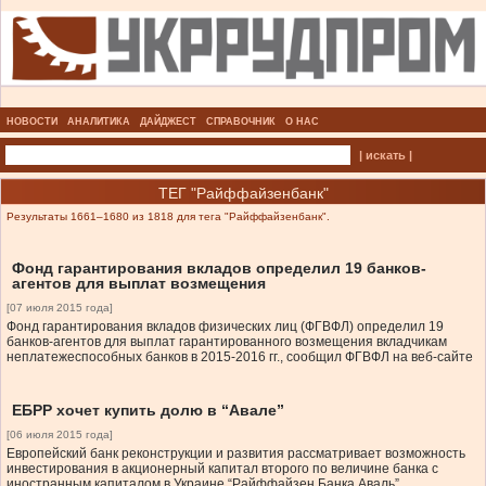
НОВОСТИ
АНАЛИТИКА
ДАЙДЖЕСТ
СПРАВОЧНИК
О НАС
| искать |
ТЕГ "Райффайзенбанк"
Результаты 1661–1680 из 1818 для тега "Райффайзенбанк".
Фонд гарантирования вкладов определил 19 банков-
агентов для выплат возмещения
[07 июля 2015 года]
Фонд гарантирования вкладов физических лиц (ФГВФЛ) определил 19
банков-агентов для выплат гарантированного возмещения вкладчикам
неплатежеспособных банков в 2015-2016 гг., сообщил ФГВФЛ на веб-сайте
ЕБРР хочет купить долю в “Авале”
[06 июля 2015 года]
Европейский банк реконструкции и развития рассматривает возможность
инвестирования в акционерный капитал второго по величине банка с
иностранным капиталом в Украине “Райффайзен Банка Аваль”