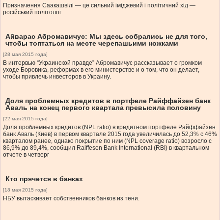
Призначення Саакашвілі — це сильний іміджевий і політичний хід —
російський політолог.
Айварас Абромавичус: Мы здесь собрались не для того,
чтобы топтаться на месте черепашьими ножками
[28 мая 2015 года]
В интервью “Украинской правде” Абромавичус рассказывает о громком
уходе Боровика, реформах в его министерстве и о том, что он делает,
чтобы привлечь инвесторов в Украину.
Доля проблемных кредитов в портфеле Райффайзен банк
Аваль на конец первого квартала превысила половину
[22 мая 2015 года]
Доля проблемных кредитов (NPL ratio) в кредитном портфеле Райффайзен
банк Аваль (Киев) в первом квартале 2015 года увеличилась до 52,3% с 46%
кварталом ранее, однако покрытие по ним (NPL coverage ratio) возросло с
86,9% до 89,4%, сообщил Raiffesen Bank International (RBI) в квартальном
отчете в четверг
Кто прячется в банках
[18 мая 2015 года]
НБУ вытаскивает собственников банков из тени.