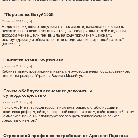
#ПорошенкоВетуй1558
[04 июля 2015 года]
Неделя невиданного популизма в парламенте, начавшаяся с отмены
обязательного использования РРО для предпринимателей с годовым
доходом менее 1 млн грн, вышла на коду принятием Закона “О
реструктуризации обязательств по кредитам в иностранной валюте”
(№1558-1).
Назначен глава Госрезерва
[02 июля 2015 года]
Кабинет министров Украины назначил руководителем Государственного
агентства резерва Украины Вадима Мосийчука
Почем обойдутся экономике депозиты с
супердоходностью
[27 июня 2015 года]
Пока с ул. Институтской говорят исключительно о стабилизации и
позитивах реформ, обходя стороной вопрос: а каким, собственно, образом
коммерческие банки планируют возвращать привлекаемые сейчас
средства клиентов?
Отраслевой профсоюз потребовал от Арсения Яценюка