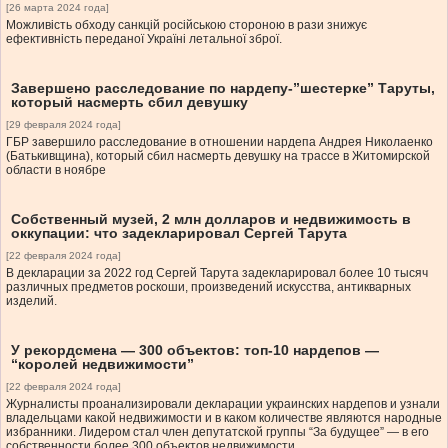
[26 марта 2024 года]
Можливість обходу санкцій російською стороною в рази знижує
ефективність переданої Україні летальної зброї.
Завершено расследование по нардепу-”шестерке” Таруты,
который насмерть сбил девушку
[29 февраля 2024 года]
ГБР завершило расследование в отношении нардепа Андрея Николаенко
(Батькивщина), который сбил насмерть девушку на трассе в Житомирской
области в ноябре
Собственный музей, 2 млн долларов и недвижимость в
оккупации: что задекларировал Сергей Тарута
[22 февраля 2024 года]
В декларации за 2022 год Сергей Тарута задекларировал более 10 тысяч
различных предметов роскоши, произведений искусства, антикварных
изделий.
У рекордсмена — 300 объектов: топ-10 нардепов —
“королей недвижимости”
[22 февраля 2024 года]
Журналисты проанализировали декларации украинских нардепов и узнали
владельцами какой недвижимости и в каком количестве являются народные
избранники. Лидером стал член депутатской группы “За будущее” — в его
собственности более 300 объектов недвижимости