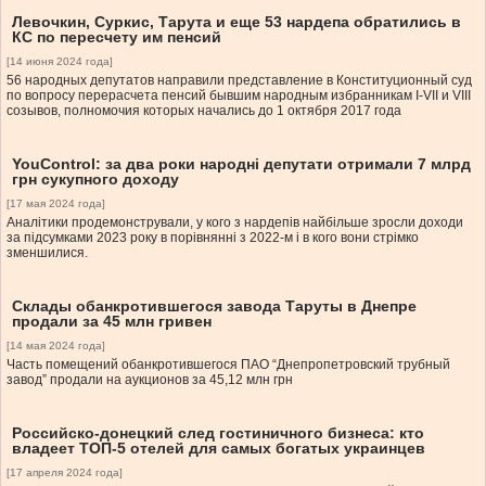
Левочкин, Суркис, Тарута и еще 53 нардепа обратились в
КС по пересчету им пенсий
[14 июня 2024 года]
56 народных депутатов направили представление в Конституционный суд
по вопросу перерасчета пенсий бывшим народным избранникам I-VII и VIII
созывов, полномочия которых начались до 1 октября 2017 года
YouControl: за два роки народні депутати отримали 7 млрд
грн сукупного доходу
[17 мая 2024 года]
Аналітики продемонстрували, у кого з нардепів найбільше зросли доходи
за підсумками 2023 року в порівнянні з 2022-м і в кого вони стрімко
зменшилися.
Склады обанкротившегося завода Таруты в Днепре
продали за 45 млн гривен
[14 мая 2024 года]
Часть помещений обанкротившегося ПАО “Днепропетровский трубный
завод” продали на аукционов за 45,12 млн грн
Российско-донецкий след гостиничного бизнеса: кто
владеет ТОП-5 отелей для самых богатых украинцев
[17 апреля 2024 года]