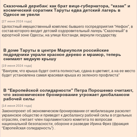
Сказочный дерибан: как брат вице-губернатора, “казак” и
космический соратник Таруты едва детский лагерь в
Одессе не увели
[27 июня 2024 года]
Целостный имущественный комплекс бывшего госпредприятия “Нефон”, в
состав которого входит детский оздоровительный лагерь “Сказочный” в
курортной зоне Одессы, на улице Костанди, вернули государству.
В доме Таруты в центре Мариуполя российские
подрядчики украли красное дерево и мрамор, теперь
снимают медную крышу
[19 июня 2024 года]
“Вангуем, что крыша будет снята полностью, сдана в цветмет, а на ее место
будет установлена ​​самая красивая крыша из зеленого профлиста”
В “Европейской солидарности” Петра Порошенко считают,
что экономическое бронирование угрожает дисбалансом
рабочей силы
[14 июня 2024 года]
Законопроект об экономическом бронировании от мобилизации расколет
украинское общество и приведет к дисбалансу рабочей силы в отдельных
отраслях, считает член парламентского комитета по вопросам
национальной безопасности, обороне и разведке Ирина Фриз (фракция
“Европейская солидарность”) .