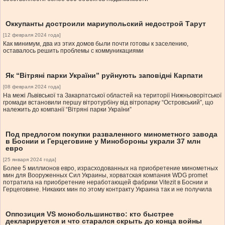
Оккупанты достроили мариупольский недострой Тарут
[12 февраля 2024 года]
Как минимум, два из этих домов были почти готовы к заселению,
оставалось решить проблемы с коммуникациями
Як “Вітряні парки України” руйнують заповідні Карпати
[08 февраля 2024 года]
На межі Львівської та Закарпатської областей на території Нижньоворітської
громади встановили першу вітротурбіну від вітропарку “Островський”, що
належить до компанії “Вітряні парки України”
Под предлогом покупки разваленного минометного завода
в Боснии и Герцеговине у Минобороны украли 37 млн
евро
[25 января 2024 года]
Более 5 миллионов евро, израсходованных на приобретение минометных
мин для Вооруженных Сил Украины, хорватская компания WDG promet
потратила на приобретение неработающей фабрики Vitezit в Боснии и
Герцеговине. Никаких мин по этому контракту Украина так и не получила
Оппозиция VS монобольшинство: кто быстрее
декларируется и что старался скрыть до конца войны