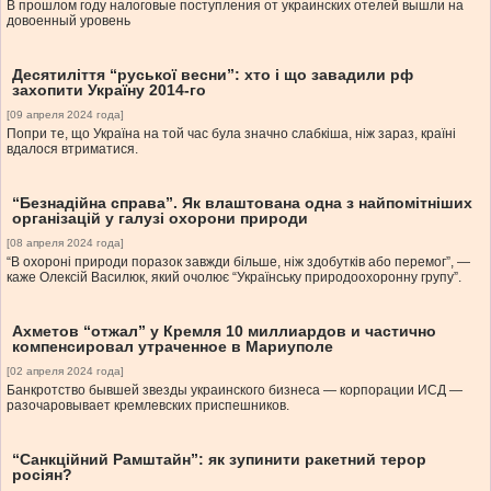
В прошлом году налоговые поступления от украинских отелей вышли на
довоенный уровень
Десятиліття “руської весни”: хто і що завадили рф
захопити Україну 2014-го
[09 апреля 2024 года]
Попри те, що Україна на той час була значно слабкіша, ніж зараз, країні
вдалося втриматися.
“Безнадійна справа”. Як влаштована одна з найпомітніших
організацій у галузі охорони природи
[08 апреля 2024 года]
“В охороні природи поразок завжди більше, ніж здобутків або перемог”, —
каже Олексій Василюк, який очолює “Українську природоохоронну групу”.
Ахметов “отжал” у Кремля 10 миллиардов и частично
компенсировал утраченное в Мариуполе
[02 апреля 2024 года]
Банкротство бывшей звезды украинского бизнеса — корпорации ИСД —
разочаровывает кремлевских приспешников.
“Санкційний Рамштайн”: як зупинити ракетний терор
росіян?