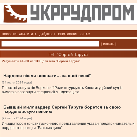
НОВОСТИ
АНАЛИТИКА
ДАЙДЖЕСТ
СПРАВОЧНИК
О НАС
| искать |
ТЕГ "Сергей Тарута"
Результаты 41–60 из 1333 для тега "Сергей Тарута".
Нардепи пішли воювати… за свої пенсії
[24 июля 2024 года]
Пів сотні депутатів Верховної Ради штурмують Конституційний суд із
вимогою повернути спецпенсії з індексацією.
Бывший миллиардер Сергей Тарута борется за свою
нардеповскую пенсию
[22 июля 2024 года]
Инициатором конституционного представления указан предприниматель и
нардеп от фракции “Батькивщина”