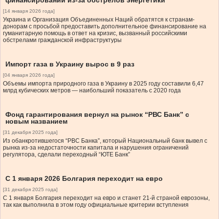
финансировании из-за обстрелов энергетики
[14 января 2026 года]
Украина и Организация Объединенных Наций обратятся к странам-
донорам с просьбой предоставить дополнительное финансирование на
гуманитарную помощь в ответ на кризис, вызванный российскими
обстрелами гражданской инфраструктуры
Импорт газа в Украину вырос в 9 раз
[04 января 2026 года]
Объемы импорта природного газа в Украину в 2025 году составили 6,47
млрд кубических метров — наибольший показатель с 2020 года
Фонд гарантирования вернул на рынок “РВС Банк” с
новым названием
[31 декабря 2025 года]
Из обанкротившегося “РВС Банка”, который Национальный банк вывел с
рынка из-за недостаточности капитала и нарушения ограничений
регулятора, сделали переходный “ЮТЕ Банк”
С 1 января 2026 Болгария переходит на евро
[31 декабря 2025 года]
С 1 января Болгария переходит на евро и станет 21-й страной еврозоны,
так как выполнила в этом году официальные критерии вступления