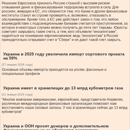
Решение Евросоюза признать Россию страной с высоким риском
отмывания денег и финансирования терроризма вступило в силу. Для
россиян, живущих в ЕС, это обернется тем, что банки и другие финансовые
институты станут их строже проверять и, возможно, отказывать в
обслуживании. Кроме того, в ЕС уже действует закон о том, что любое
взаимодействие с подсанкционными банками считается преступлением, за
которое в некоторых случаях можно получить до пяти лет тюрьмы. Юристы
советуют закрывать такие счета, а тем, кого объявили “иноагентами”,
надеяться на понимание еврочиновников: ведь “иноагентам” в России
принудительно открывают счет в “Сбере” и не дают такой счет закрыть.
Украина в 2025 году увеличила импорт сортового проката
на 59%
[27 января 2026 года]
Основные объемы импорта приходятся на уголки, фасонные и
специальные профили
Украина имеет в хранилищах до 13 млрд кубометров газа
[21 января 2026 года]
“Многие компании американские, европейские, представители Норвегии,
различные международные финансовые организации помогают нам
восстановить наши газовые запасы. У нас в хранилищах сейчас до 13 млрд
кубометров”
Украина и ООН просят доноров о дополнительном