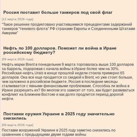
Россия поставит больше танкеров под свой флаг
[12 марта 2026 года]
“Такое решение продиктовано участившимися прецедентами задержаний
танкеров “теневого флота” РФ странами Европы и Соединенными Штатами
Америки”
Нефть по 100 долларов. Поможет ли война в Иране
российскому бюджету?
[09 марта 2026 года]
Нефть марки Brent в понедельник 9 марта торговалась выше 100 долларов
за баррель, подорожав с начала войны в Иране более чем на 30%.
Российская нефть Urals в конце прошлой недели стоила примерно 65
долларов. Она все еще продается со скидкой к Brent, но уже стоит больше,
чем заложено в российском бюджете. Россия в последние месяцы
сталкивается с явными финансовыми проблемами. Способна ли война в
Иране разрешить их? Во многом это зависит от того, как будет развиваться
конфликт на Ближнем Востоке и как долго продлится период дорогой
нефти.
Поставки оружия Украине в 2025 году значительно
снизились
[09 марта 2026 года]
Поставки вооружений Украине в 2025 году заметно снизились по
сравнению с предыдущими двумя годами войны