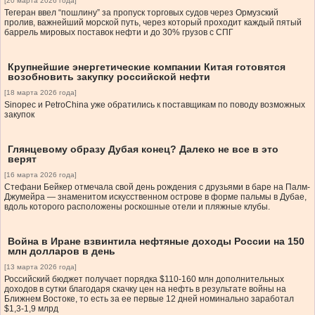
[20 марта 2026 года]
Тегеран ввел “пошлину” за пропуск торговых судов через Ормузский
пролив, важнейший морской путь, через который проходит каждый пятый
баррель мировых поставок нефти и до 30% грузов с СПГ
Крупнейшие энергетические компании Китая готовятся
возобновить закупку российской нефти
[18 марта 2026 года]
Sinopec и PetroChina уже обратились к поставщикам по поводу возможных
закупок
Глянцевому образу Дубая конец? Далеко не все в это
верят
[16 марта 2026 года]
Стефани Бейкер отмечала свой день рождения с друзьями в баре на Палм‐
Джумейра — знаменитом искусственном острове в форме пальмы в Дубае,
вдоль которого расположены роскошные отели и пляжные клубы.
Война в Иране взвинтила нефтяные доходы России на 150
млн долларов в день
[13 марта 2026 года]
Российский бюджет получает порядка $110-160 млн дополнительных
доходов в сутки благодаря скачку цен на нефть в результате войны на
Ближнем Востоке, то есть за ее первые 12 дней номинально заработал
$1,3-1,9 млрд