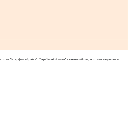
тва "Iнтерфакс-Україна", "Українськi Новини" в каком-либо виде строго запрещены