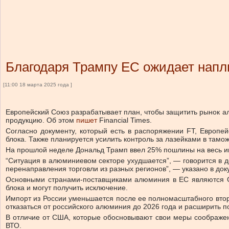
Благодаря Трампу ЕС ожидает нап
[11:00 18 марта 2025 года ]
Европейский Союз разрабатывает план, чтобы защитить рынок а
продукцию. Об этом
пишет
Financial Times.
Согласно документу, который есть в распоряжении FT, Европей
блока. Также планируется усилить контроль за лазейками в там
На прошлой неделе Дональд Трамп ввел 25% пошлины на весь им
“Ситуация в алюминиевом секторе ухудшается”, — говорится в 
перенаправления торговли из разных регионов”, — указано в док
Основными странами-поставщиками алюминия в ЕС являются Об
блока и могут получить исключение.
Импорт из России уменьшается после ее полномасштабного вто
отказаться от российского алюминия до 2026 года и расширить п
В отличие от США, которые обосновывают свои меры соображен
ВТО.