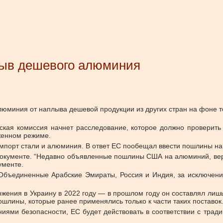
лыв дешевого алюминия
люминия от наплыва дешевой продукции из других стран на фоне т
ская комиссия начнет расследование, которое должно проверить
оженном режиме.
порт стали и алюминия. В ответ ЕС пообещал ввести пошлины на 
документе. “Недавно объявленные пошлины США на алюминий, вер
ументе.
ъединенные Арабские Эмираты, Россия и Индия, за исключение
ржения в Украину в 2022 году — в прошлом году он составлял ли
ошлины, которые ранее применялись только к части таких поставок
иями безопасности, ЕС будет действовать в соответствии с трад