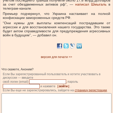
учетом последнего транша получили около 17,6 млрд долларов
за счет обездвиженных активов рф”, —
написал Шмыгаль
в
телеграм-канале.
Премьер подчеркнул, что Украина настаивает на полной
конфискации замороженных средств РФ.
“Они нужны для выплаты компенсаций пострадавшим от
агрессии и для восстановления нашего государства. Это также
будет актом справедливости для предупреждения агрессивных
войн в будущем”, — добавил он.
версия для печати >>
Что скажете, Аноним?
Если Вы зарегистрированный пользователь и хотите участвовать в
дискуссии — введите
свой логин (email)
, пароль
и нажмите
| войти |
.
Если Вы еще не зарегистрировались, зайдите на
страницу регистрации
.