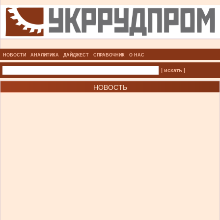
НОВОСТИ
АНАЛИТИКА
ДАЙДЖЕСТ
СПРАВОЧНИК
О НАС
| искать |
НОВОСТЬ