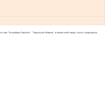
тва "Iнтерфакс-Україна", "Українськi Новини" в каком-либо виде строго запрещены