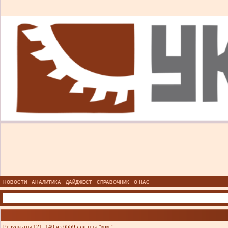
НОВОСТИ
АНАЛИТИКА
ДАЙДЖЕСТ
СПРАВОЧНИК
О НАС
Результаты 121–140 из 6559 для тега "кокс".