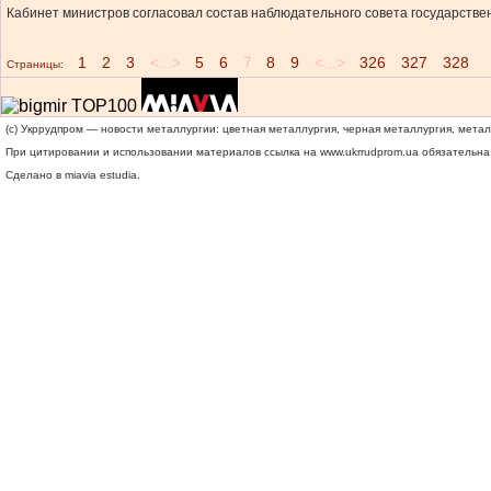
Кабинет министров согласовал состав наблюдательного совета государстве
1
2
3
<...>
5
6
7
8
9
<...>
326
327
328
Страницы:
(c) Укррудпром — новости металлургии: цветная металлургия, черная металлургия, мета
При цитировании и использовании материалов ссылка на
www.ukrrudprom.ua
обязательна.
Сделано в miavia estudia.