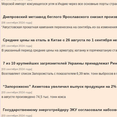
Морской импорт коксующегося угля в Индию через все основные порты страны
Днепровский метзавод беглого Ярославского снизил произв
[06 сентября 2024 года]
“Августовская прокатная кампания перенесена на сентябрь из-за изменения 
Средние цены на сталь в Китае с 26 августа по 1 сентября 
[05 сентября 2024 года]
В указанный период средние цены на арматуру, катанку и горячекатаную ста
7 из 10 крупнейших загрязнителей Украины принадлежат Ри
[03 сентября 2024 года]
Возглавляет список Запорожсталь с показателем 6,39 млн. тонн выбросов в 
“Запорожкокс” Ахметова увеличил выпуск продукции на 2%
[03 сентября 2024 года]
в августе произведено 74,5 тыс. тонн кокса
Государственному энерготрейдеру ЭКУ согласовали набсов
[03 сентября 2024 года]