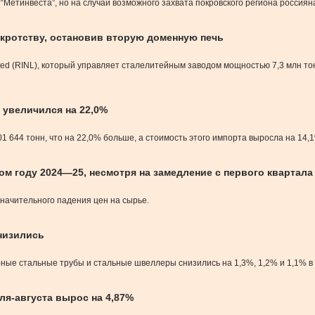
“Метинвеста”, но на случай возможного захвата покровского региона россиян
нкротству, остановив вторую доменную печь
ited (RINL), который управляет сталелитейным заводом мощностью 7,3 млн т
 увеличился на 22,0%
1 644 тонн, что на 22,0% больше, а стоимость этого импорта выросла на 14,1
м году 2024—25, несмотря на замедление с первого квартала
значительного падения цен на сырье.
снизились
рные стальные трубы и стальные швеллеры снизились на 1,3%, 1,2% и 1,1% 
ля-августа вырос на 4,87%