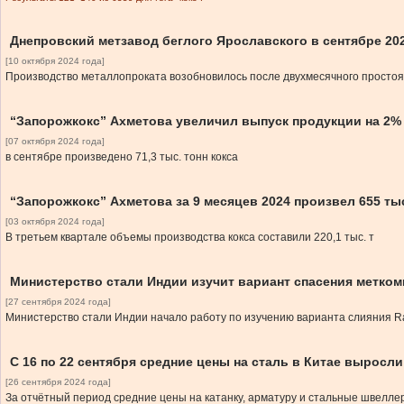
Днепровский метзавод беглого Ярославского в сентябре 202
[10 октября 2024 года]
Производство металлопроката возобновилось после двухмесячного простоя
“Запорожкокс” Ахметова увеличил выпуск продукции на 2%
[07 октября 2024 года]
в сентябре произведено 71,3 тыс. тонн кокса
“Запорожкокс” Ахметова за 9 месяцев 2024 произвел 655 ты
[03 октября 2024 года]
В третьем квартале объемы производства кокса составили 220,1 тыс. т
Министерство стали Индии изучит вариант спасения меткомп
[27 сентября 2024 года]
Министерство стали Индии начало работу по изучению варианта слияния Rasht
С 16 по 22 сентября средние цены на сталь в Китае выросли
[26 сентября 2024 года]
За отчётный период средние цены на катанку, арматуру и стальные швеллер