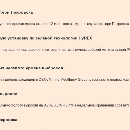
отери Покровска
вня производства стали в 12 млн тонн в год, но в случае потери Покровска э
ую установку по зелёной технологии HyREX
 о подписании соглашения о сотрудничестве с южнокорейской меткомпанией
ния нулевого уровня выбросов
 Erdemir, входящей в OYAK Mining Metallurgy Group, рассказал о планах ком
 выросли
альную полосу выросли на 0,7%, 0,5% и 0,4% в недельном сравнении соответс
окровска