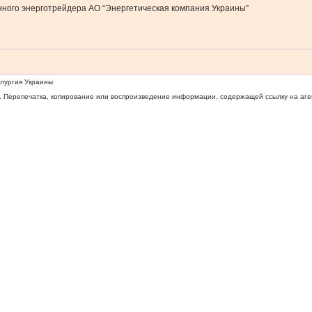
нного энерготрейдера АО “Энергетическая компания Украины”
ллургия Украины
 Перепечатка, копирование или воспроизведение информации, содержащей ссылку на агентс