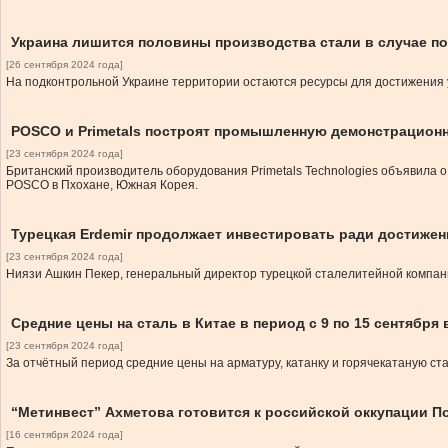
Украина лишится половины производства стали в случае п
[26 сентября 2024 года]
На подконтрольной Украине территории остаются ресурсы для достижения уро
POSCO и Primetals построят промышленную демонстрационн
[23 сентября 2024 года]
Британский производитель оборудования Primetals Technologies объявила
POSCO в Пхохане, Южная Корея.
Турецкая Erdemir продолжает инвестировать ради достиже
[23 сентября 2024 года]
Ниязи Ашкин Пекер, генеральный директор турецкой сталелитейной компании
Средние цены на сталь в Китае в период с 9 по 15 сентября
[23 сентября 2024 года]
За отчётный период средние цены на арматуру, катанку и горячекатаную ст
“Метинвест” Ахметова готовится к российской оккупации П
[16 сентября 2024 года]