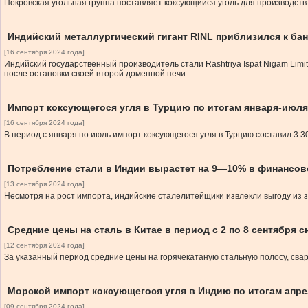
Покровская угольная группа поставляет коксующийся уголь для производств 
Индийский металлургический гигант RINL приблизился к ба
[16 сентября 2024 года]
Индийский государственный производитель стали Rashtriya Ispat Nigam Lim
после остановки своей второй доменной печи
Импорт коксующегося угля в Турцию по итогам января-июля
[16 сентября 2024 года]
В период с января по июль импорт коксующегося угля в Турцию составил 3 30
Потребление стали в Индии вырастет на 9—10% в финансово
[13 сентября 2024 года]
Несмотря на рост импорта, индийские сталелитейщики извлекли выгоду из 
Средние цены на сталь в Китае в период с 2 по 8 сентября 
[12 сентября 2024 года]
За указанный период средние цены на горячекатаную стальную полосу, сва
Морской импорт коксующегося угля в Индию по итогам апре
[09 сентября 2024 года]