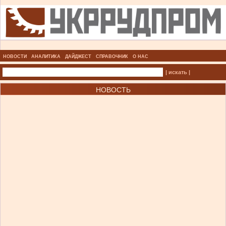
НОВОСТИ
АНАЛИТИКА
ДАЙДЖЕСТ
СПРАВОЧНИК
О НАС
| искать |
НОВОСТЬ