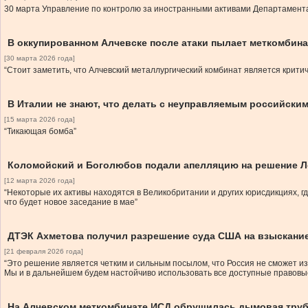
30 марта Управление по контролю за иностранными активами Департамента
В оккупированном Алчевске после атаки пылает меткомбин
[30 марта 2026 года]
“Стоит заметить, что Алчевский металлургический комбинат является крити
В Италии не знают, что делать с неуправляемым российским
[15 марта 2026 года]
“Тикающая бомба”
Коломойский и Боголюбов подали апелляцию на решение Л
[12 марта 2026 года]
“Некоторые их активы находятся в Великобритании и других юрисдикциях, г
что будет новое заседание в мае”
ДТЭК Ахметова получил разрешение суда США на взыскание
[21 февраля 2026 года]
“Это решение является четким и сильным посылом, что Россия не сможет и
Мы и в дальнейшем будем настойчиво использовать все доступные правовые
На Алчевском меткомбинате ИСД обрушилась дымовая труба