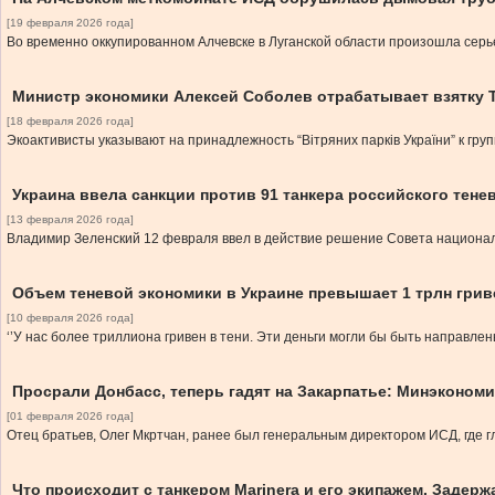
[19 февраля 2026 года]
Во временно оккупированном Алчевске в Луганской области произошла серь
Министр экономики Алексей Соболев отрабатывает взятку 
[18 февраля 2026 года]
Экоактивисты указывают на принадлежность “Вітряних парків України” к гру
Украина ввела санкции против 91 танкера российского тене
[13 февраля 2026 года]
Владимир Зеленский 12 февраля ввел в действие решение Совета национал
Объем теневой экономики в Украине превышает 1 трлн грив
[10 февраля 2026 года]
‘’У нас более триллиона гривен в тени. Эти деньги могли бы быть направл
Просрали Донбасс, теперь гадят на Закарпатье: Минэкономи
[01 февраля 2026 года]
Отец братьев, Олег Мкртчан, ранее был генеральным директором ИСД, где 
Что происходит с танкером Marinera и его экипажем. Задер