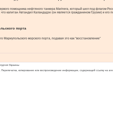
ервого помощника нефтяного танкера Marinera, который шел под флагом Рос
то капитан Автандил Каландадзе (он является гражданином Грузии) и его п
ольского порта
о Мариупольского морского порта, подавая это как “восстановление”
ллургия Украины
 Перепечатка, копирование или воспроизведение информации, содержащей ссылку на агентс