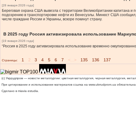
[28 января 2026 года]
Береговая охрана США вывезла c территории Великобритании капитана и п
подозрению в транспортировке нефти из Венесуэлы. Минюст США сообщил, ч
числе граждане России и Украины, вскоре покинут страну.
В 2025 году Россия активизировала использование Мариуп
[19 января 2026 года]
“Россия в 2025 году активизировала использование временно оккупированног
1
2
3
4
5
6
7
<...>
135
136
137
Страницы:
(c) Укррудпром — новости металлургии: цветная металлургия, черная металлургия, мета
При цитировании и использовании материалов ссылка на
www.ukrrudprom.ua
обязательна.
Сделано в miavia estudia.