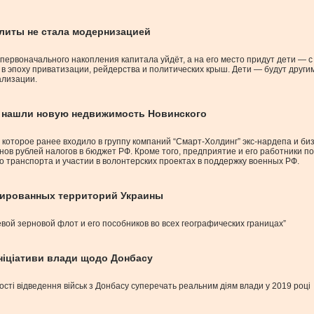
элиты не стала модернизацией
первоначального накопления капитала уйдёт, а на его место придут дети — 
 эпоху приватизации, рейдерства и политических крыш. Дети — будут другим
ализации.
” нашли новую недвижимость Новинского
которое ранее входило в группу компаний “Смарт-Холдинг” экс-нардепа и б
нов рублей налогов в бюджет РФ. Кроме того, предприятие и его работники
 транспорта и участии в волонтерских проектах в поддержку военных РФ.
упированных территорий Украины
вой зерновой флот и его пособников во всех географических границах”
ініціативи влади щодо Донбасу
сті відведення військ з Донбасу суперечать реальним діям влади у 2019 році