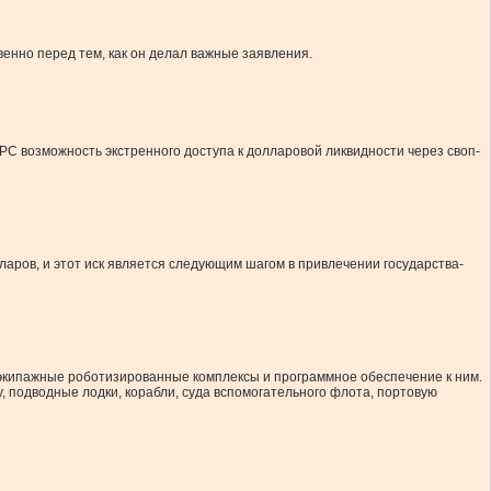
енно перед тем, как он делал важные заявления.
 возможность экстренного доступа к долларовой ликвидности через своп-
ров, и этот иск является следующим шагом в привлечении государства-
зэкипажные роботизированные комплексы и программное обеспечение к ним.
, подводные лодки, корабли, суда вспомогательного флота, портовую