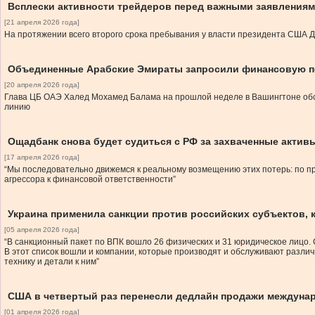
Всплески активности трейдеров перед важными заявления
[21 апреля 2026 года]
На протяжении всего второго срока пребывания у власти президента США 
Объединенные Арабские Эмираты запросили финансовую 
[20 апреля 2026 года]
Глава ЦБ ОАЭ Халед Мохамед Балама на прошлой неделе в Вашингтоне обс
линию
Ощадбанк снова будет судиться с РФ за захваченные актив
[17 апреля 2026 года]
“Мы последовательно движемся к реальному возмещению этих потерь: по п
агрессора к финансовой ответственности”
Украина применила санкции против российских субъектов,
[05 апреля 2026 года]
“В санкционный пакет по ВПК вошло 26 физических и 31 юридическое лицо
В этот список вошли и компании, которые производят и обслуживают разли
технику и детали к ним”
США в четвертый раз перенесли дедлайн продажи междуна
[01 апреля 2026 года]