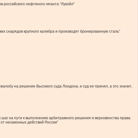
 российского нефтяного гиганта “Лукойл”
ских снарядов крупного калибра и производят бронированную сталь”
лобу на решение Высокого суда Лондона, и суд ее принял, а это значит,
 шаг на пути к выполнению арбитражного решения и верховенства права.
от незаконных действий России”