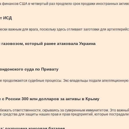
 финансов США в четвертый раз продлило срок продажи иностранных активов
ат ИСД
чески важным для врага, поскольку здесь отливают заготовки для артиллерий
 газовозом, который ранее атаковала Украина
ондонского суда по Привату
де продолжаются судебные процессы. Экс-владельцы подали апелляционную жа
 с России 300 млн долларов за активы в Крыму
збежать ответственности, скрываясь за суверенным иммунитетом. Это важный
 средства для защиты наших прав и прав предприятий, которые пострадали 
: разрушена коксовая батарея