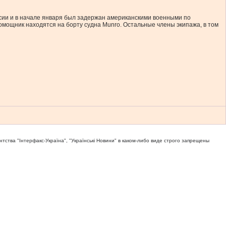
сии и в начале января был задержан американскими военными по
омощник находятся на борту судна Munro. Остальные члены экипажа, в том
тва "Iнтерфакс-Україна", "Українськi Новини" в каком-либо виде строго запрещены