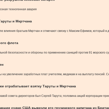
езная техногенная авария
Таруты и Мкртчана
ппе влияния братьев Мкртчан и отмечают связку с Максим Ефимов, который в
вого флота
ьной безопасности и обороны по применению санкций против 91 морского су
ен
ены на увеличение заработных плат учителям, медикам и на выплату пенсий. 
ки отрабатывает взятку Таруты и Мкртчана
главой совета директоров был Сергей Тарута; половина акций корпорации п
жавшие судно США вывезли его грузинского капитана из Брита