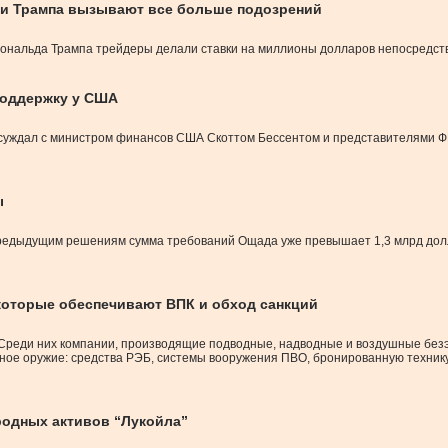
ми Трампа вызывают все больше подозрений
Дональда Трампа трейдеры делали ставки на миллионы долларов непосредств
поддержку у США
уждал с министром финансов США Скоттом Бессентом и представителями ФРС
ы
редыдущим решениям сумма требований Ощада уже превышает 1,3 млрд долла
 которые обеспечивают ВПК и обход санкций
. Среди них компании, производящие подводные, надводные и воздушные бе
чное оружие: средства РЭБ, системы вооружения ПВО, бронированную технику
родных активов “Лукойла”