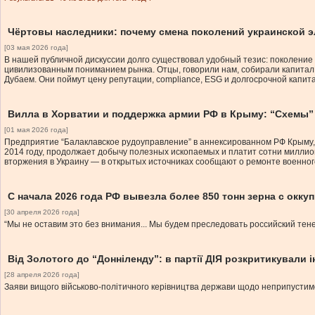
Чёртовы наследники: почему смена поколений украинской 
[03 мая 2026 года]
В нашей публичной дискуссии долго существовал удобный тезис: поколение 
цивилизованным пониманием рынка. Отцы, говорили нам, собирали капитал в
Дубаем. Они поймут цену репутации, compliance, ESG и долгосрочной капит
Вилла в Хорватии и поддержка армии РФ в Крыму: “Схемы
[01 мая 2026 года]
Предприятие “Балаклавское рудоуправление” в аннексированном РФ Крыму, 
2014 году, продолжает добычу полезных ископаемых и платит сотни миллио
вторжения в Украину — в открытых источниках сообщают о ремонте военного
С начала 2026 года РФ вывезла более 850 тонн зерна с окк
[30 апреля 2026 года]
“Мы не оставим это без внимания... Мы будем преследовать российский тене
Від Золотого до “Донніленду”: в партії ДІЯ розкритикували 
[28 апреля 2026 года]
Заяви вищого військово-політичного керівництва держави щодо неприпустимо