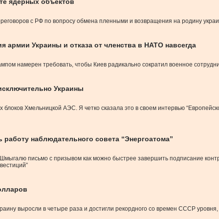
ите ядерных объектов
еговоров с РФ по вопросу обмена пленными и возвращения на родину украи
я армии Украины и отказа от членства в НАТО навсегда
пом намерен требовать, чтобы Киев радикально сократил военное сотрудниче
е исключительно Украины
х блоков Хмельницкой АЭС. Я четко сказала это в своем интервью “Европейс
 работу наблюдательного совета “Энергоатома”
 Шмыгалю письмо с призывом как можно быстрее завершить подписание контр
вестиций”
олларов
раину выросли в четыре раза и достигли рекордного со времен СССР уровня