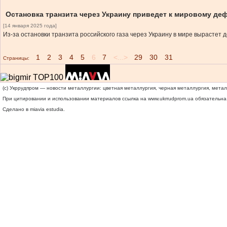
Остановка транзита через Украину приведет к мировому деф
[14 января 2025 года]
Из-за остановки транзита российского газа через Украину в мире вырастет
1
2
3
4
5
6
7
<...>
29
30
31
Страницы:
(c) Укррудпром — новости металлургии: цветная металлургия, черная металлургия, мета
При цитировании и использовании материалов ссылка на
www.ukrrudprom.ua
обязательна.
Сделано в miavia estudia.