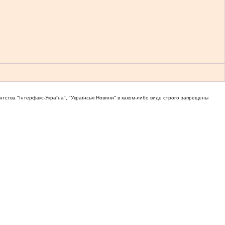
тва "Iнтерфакс-Україна", "Українськi Новини" в каком-либо виде строго запрещены