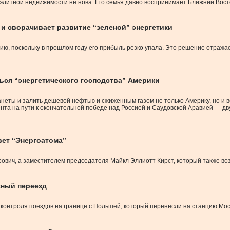
литной недвижимости не нова. Его семья давно воспринимает Ближний Восто
 и сворачивает развитие “зеленой” энергетики
гию, поскольку в прошлом году его прибыль резко упала. Это решение отра
ься “энергетического господства” Америки
еты и залить дешевой нефтью и сжиженным газом не только Америку, но и в
ента на пути к окончательной победе над Россией и Саудовской Аравией — 
вет “Энергоатома”
вич, а заместителем председателя Майкл Эллиотт Кирст, который также воз
жный переезд
онтроля поездов на границе с Польшей, который перенесли на станцию Мост