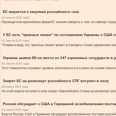
ЕС вернется к закупкам российского газа
[14 апреля 2025 года]
Руководители крупнейших фирм ЕС начали говорить о том, что импорт опреде
У ЕС есть “красные линии” по соглашению Украины с США 
[11 апреля 2025 года]
“Я имею в виду, что “красные линии” может установить только украинское пр
Украина заняла 80-ое место из 147 оцененных государств в 
[01 апреля 2025 года]
Этот показатель отражает уровень безопасности в стране на основе опрос
Запрет ЕС на реэкспорт российского СПГ вступил в силу
[29 марта 2025 года]
На этой неделе вступил в силу запрет Европейского Союза на реэкспорт ро
Россия обсуждает с США и Германией возобновление поста
[14 марта 2025 года]
Власти России, США и Германии обсуждают возобновление поставок россий