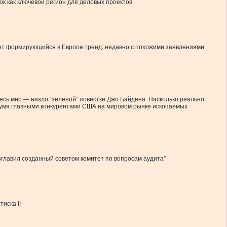
к как ключевой регион для деловых проектов.
жает формирующийся в Европе тренд: недавно с похожими заявлениями
есь мир — назло “зеленой” повестке Джо Байдена. Насколько реально
двумя главными конкурентами США на мировом рынке ископаемых
главил созданный советом комитет по вопросам аудита”
иска ІІ