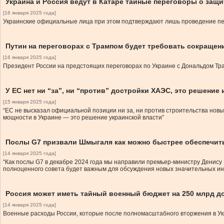
Украина и Россия ведут в Катаре тайные переговоры о защ
[16 января 2025 года]
Украинские официальные лица при этом подтверждают лишь проведение пер
Путин на переговорах с Трампом будет требовать сокращени
[16 января 2025 года]
Президент России на предстоящих переговорах по Украине с Дональдом Трам
У ЕС нет ни “за”, ни “против” достройки ХАЭС, это решени
[15 января 2025 года]
“ЕС не высказал официальной позиции ни за, ни против строительства новы
мощности в Украине — это решение украинской власти”
Послы G7 призвали Шмыгаля как можно быстрее обеспечить
[14 января 2025 года]
“Как послы G7 в декабре 2024 года мы направили премьер-министру Денису
полноценного совета будет важным для обсуждения новых значительных ин
Россия может иметь тайный военный бюджет на 250 млрд д
[14 января 2025 года]
Военные расходы России, которые после полномасштабного вторжения в Ук