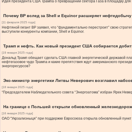
Идея президента США Трампа о превращении сектора Газа в площадку для э
Почему ВР вслед за Shell и Equinor расширяет нефтедобычу
[11 февраля 2025 года]
Нефтяной гигант BP заявил, что “фундаментально перестроит” свою страте
выступили конкуренты компании, Shell и Equinor.
Трамп и нефть. Как новый президент США собирается добит
[19 января 2025 года]
Дональд Трамп обещает сделать США главной энергетической державой план
нефтегазовое чудо Трампа и какие препятствия ждут американского презид
энергоресурсов?
Экс-министр энергетики Литвы Неверович возглавил набсо
[18 января 2025 года]
“Председателем Наблюдательного совета “Энергоатома” избран Ярек Неверо
На границе с Польшей открыли обновленный железнодоро
[16 января 2025 года]
ОАО “Укрзализныця” при поддержке Евросоюза открыла обновленный пункт к