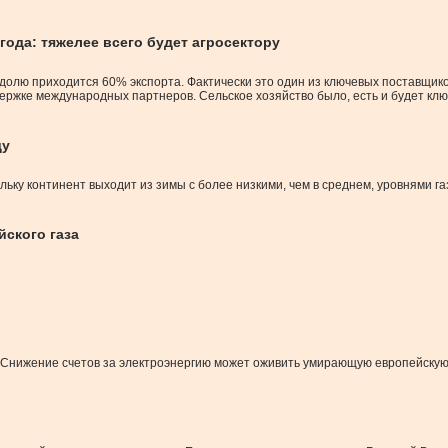
ода: тяжелее всего будет агросектору
о долю приходится 60% экспорта. Фактически это один из ключевых поставщик
держке международных партнеров. Сельское хозяйство было, есть и будет кл
ду
ьку континент выходит из зимы с более низкими, чем в среднем, уровнями га
йского газа
з. Снижение счетов за электроэнергию может оживить умирающую европейску