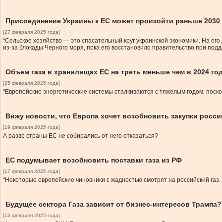
Присоединение Украины к ЕС может произойти раньше 2030 г
[27 февраля 2025 года]
“Сельское хозяйство — это спасательный круг украинской экономики. На ег
из-за блокады Черного моря, пока его восстановило правительство при под
Объем газа в хранилищах ЕС на треть меньше чем в 2024 го
[25 февраля 2025 года]
“Европейские энергетические системы сталкиваются с тяжелым годом, поскол
Вижу новости, что Европа хочет возобновить закупки росси
[19 февраля 2025 года]
А разве страны ЕС не собирались от него отказаться?
ЕС подумывает возобновить поставки газа из РФ
[17 февраля 2025 года]
“Некоторые европейские чиновники с жадностью смотрят на российский га
Будущее сектора Газа зависит от бизнес-интересов Трампа?
[13 февраля 2025 года]