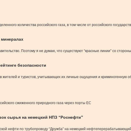
ленного количества российского газа, в том числе от российского государст
о минералах
авительство. Поэтому я не думаю, что существуют “красные линии” со стороны
рейтинге безопасности
ов жителей и туристов, учитывающих их личные ощущения и криминогенную о
ссийского сжиженного природного газа через порты ЕС
вок сырья на немецкий НПЗ “Роснефти”
ской нефти по трубопроводу “Дружба” на немецкий нефтеперерабатывающий 