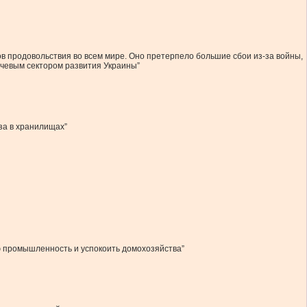
ов продовольствия во всем мире. Оно претерпело большие сбои из-за войны,
ючевым сектором развития Украины”
за в хранилищах”
ю промышленность и успокоить домохозяйства”