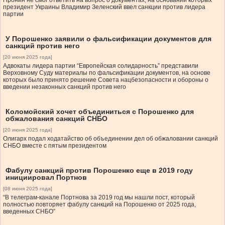
Пронин не смог ответить на вопрос о документах, на основании которых
президент Украины Владимир Зеленский ввел санкции против лидера
партии
У Порошенко заявили о фальсификации документов для
санкций против него
[20 июня 2025 года]
Адвокаты лидера партии “Европейская солидарность” представили
Верховному Cуду материалы по фальсификации документов, на основе
которых было принято решение Совета нацбезопасности и обороны о
введении незаконных санкций против него
Коломойский хочет объединиться с Порошенко для
обжалования санкций СНБО
[20 июня 2025 года]
Олигарх подал ходатайство об объединении дел об обжаловании санкций
СНБО вместе с пятым президентом
Фабулу санкций против Порошенко еще в 2019 году
инициировал Портнов
[08 июня 2025 года]
“В телеграм-канале Портнова за 2019 год мы нашли пост, который
полностью повторяет фабулу санкций на Порошенко от 2025 года,
введенных СНБО”