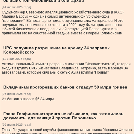
бывших топ-чиновников и олигархов
[14 июля 2025 года]
Судья-спикер Северного апелляционного хозяйственного суда (ПАХС)
Марина Барсук — одна из самых интересных фигур судейской
“корпорации”. Ей посвящено немало журналистских материалов. И это
неудивительно: немногие ее коллеги в 2021 году были приглашены на
юбилей бизнесмена с неоднозначной репутацией Павла Фукса или
принимали его на собственной свадьбе вместе с Игорем Коломойским.
UPG получила разрешение на аренду 34 заправок
Коломойского
[11 июля 2025 года]
Антимонопольный комитет разрешил компании “Укрпалетсистем”, которая
входит в группу UPG бизнесмена Владимира Петренко, взять в аренду 34
автозаправки, которые связаны с сетью Avias группы “Приват”
Вкладчикам прогоревших банков отдадут 50 млрд гривен
[26 июня 2025 года]
Из банков вынесли $6,84 млрд
Глава Госфинмониторинга не объяснил, как готовились
документы для санкций против Порошенко
[26 июня 2025 года]
Глава Государственной службы финансового мониторинга Украины Филипп