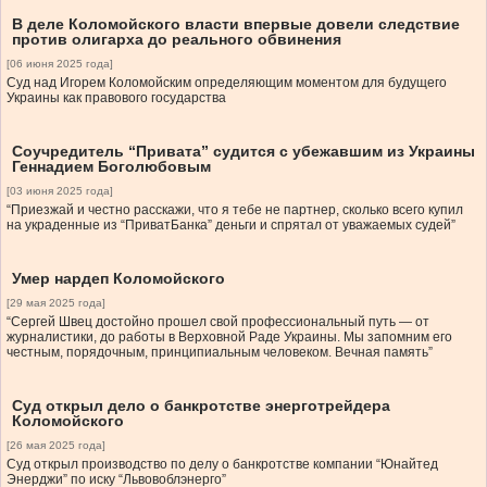
В деле Коломойского власти впервые довели следствие
против олигарха до реального обвинения
[06 июня 2025 года]
Суд над Игорем Коломойским определяющим моментом для будущего
Украины как правового государства
Соучредитель “Привата” судится с убежавшим из Украины
Геннадием Боголюбовым
[03 июня 2025 года]
“Приезжай и честно расскажи, что я тебе не партнер, сколько всего купил
на украденные из “ПриватБанка” деньги и спрятал от уважаемых судей”
Умер нардеп Коломойского
[29 мая 2025 года]
“Сергей Швец достойно прошел свой профессиональный путь — от
журналистики, до работы в Верховной Раде Украины. Мы запомним его
честным, порядочным, принципиальным человеком. Вечная память”
Суд открыл дело о банкротстве энерготрейдера
Коломойского
[26 мая 2025 года]
Суд открыл производство по делу о банкротстве компании “Юнайтед
Энерджи” по иску “Львовоблэнерго”