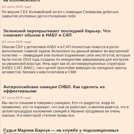
на Коломойского
[22 июля 2025 года]
По версии СБУ, Коломойский хотел с помощью Скомарова добиться
закрытия уголовных дел в отношении себя
Зеленский перепрыгивает последний барьер. Что
означают обыски в НАБУ и САП
[22 июля 2025 года]
Обыски СБУ у детективов НАБУ и в САП полностью ложатся в русло
выполнения главной задачи Зеленского на данный момент во внутренней
политике — ликвидация или полное подчинение себе институтов, которые
были после 2014 года созданы по инициативе американцев для контроля
за украинской властью. Речь идет как об антикоррупционных структурах
(НАБУ, САП, ВАКС), так о целой прослойке живущих на западные гранты
активистов, близких к ним политиков и СМИ.
Антироссийские санкции СНБО. Как сделать их
эффективными
[17 июля 2025 года]
Мы часто слышим и говорим о санкциях. Кто-то радуется, когда их
применяют, кто-то нарекает, что они не работают, и многим кажется, что в
целом процедура наложения санкций в Украине продумана не очень
хорошо. И в некоторой степени правы все.
Судья Марина Барсук — на службе у подсанкционных