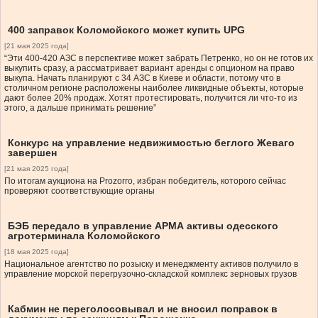
400 заправок Коломойского может купить UPG
[21 мая 2025 года]
“Эти 400-420 АЗС в перспективе может забрать Петренко, но он не готов их
выкупить сразу, а рассматривает вариант аренды с опционом на право
выкупа. Начать планируют с 34 АЗС в Киеве и области, потому что в
столичном регионе расположены наиболее ликвидные объекты, которые
дают более 20% продаж. Хотят протестировать, получится ли что-то из
этого, а дальше принимать решение”
Конкурс на управление недвижимостью беглого Жеваго
завершен
[21 мая 2025 года]
По итогам аукциона на Prozorro, избран победитель, которого сейчас
проверяют соответствующие органы
БЭБ передало в управление АРМА активы одесского
агротерминала Коломойского
[18 мая 2025 года]
Национальное агентство по розыску и менеджменту активов получило в
управление морской перегрузочно-складской комплекс зерновых грузов
Кабмин не переголосовывал и не вносил поправок в