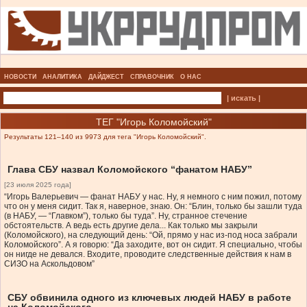
НОВОСТИ
АНАЛИТИКА
ДАЙДЖЕСТ
СПРАВОЧНИК
О НАС
| искать |
ТЕГ "Игорь Коломойский"
Результаты 121–140 из 9973 для тега "Игорь Коломойский".
Глава СБУ назвал Коломойского “фанатом НАБУ”
[23 июля 2025 года]
“Игорь Валерьевич — фанат НАБУ у нас. Ну, я немного с ним пожил, потому
что он у меня сидит. Так я, наверное, знаю. Он: “Блин, только бы зашли туда
(в НАБУ, — “Главком”), только бы туда”. Ну, странное стечение
обстоятельств. А ведь есть другие дела... Как только мы закрыли
(Коломойского), на следующий день: “Ой, прямо у нас из-под носа забрали
Коломойского”. А я говорю: “Да заходите, вот он сидит. Я специально, чтобы
он нигде не девался. Входите, проводите следственные действия к нам в
СИЗО на Аскольдовом”
СБУ обвинила одного из ключевых людей НАБУ в работе