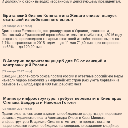
И доложили о своих выводах избранному и действующему президентам.
Британский бизнес Константина Жеваго снизил выпуск
окатышей из собственного сырья
[09 января 2017 года]
Британская Ferrexpo plc, контролирующая в Украине, в частности,
Полтавский и Еристовский горно-обогатительные комбинаты, в 2016 году
сократила производство товарных окатышей из собственного сырья на
1,7% по сравнению с 2015 годом — до 11 млн 71,40 тыс. т, из стороннего —
на 68% — до 129,20 тыс. т
В Австрии подсчитали ущерб для ЕС от санкций и
контрсанкций России
[05 января 2017 года]
Санкции Европейского союза против России и ответные российские меры
нанесли ущерб экономике 27 европейских стран (без учета Хорватии) в
размере 17,6 млрд евро и 400 тыс. рабочих мест
Министр инфраструктуры требует перевезти в Киев прах
Степана Бандеры и Николая Гоголя
[04 января 2017 года]
Правительство согласно выделить необходимые средства для перевозки
останков украинского поэта Александра Олеся в Киев. Министр
инфраструктуры Владимир Омелян отметил, что предать останки
националистов земле необходимо на специально созданном кладбище