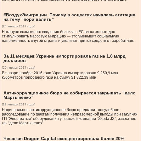
#ВоздухЭмиграции. Почему в соцсетях началась агитация
на тему “пора валить”
[24 января 2017 года]
Накануне возможного введения безвиза с ЕС властям выгодно
стимулировать массовую миграцию — это уменьшит социальную
напряженность внутри страны и увеличит приток средств от заробитчан.
За 11 месяцев Украина импортировала газ на 1,8 млрд
долларов
[20 января 2017 года]
В январе-ноябре 2016 года Украина импортировала 9 250,9 млн
кубометров природного газа на сумму $1 822,39 млн
Антикоррупционное бюро не собирается закрывать “дело
Мартыненко”
[19 января 2017 года]
Национальное антикоррупционное бюро продолжит досудебное
расследование по фактам получения неправомерной выгоды при закупках
ГП “Энергоатом” оборудования у чешской компании “Škoda JS”, известное
как “дело Мартыненко”
Чешская Dragon Capital сконцентрировала более 20%