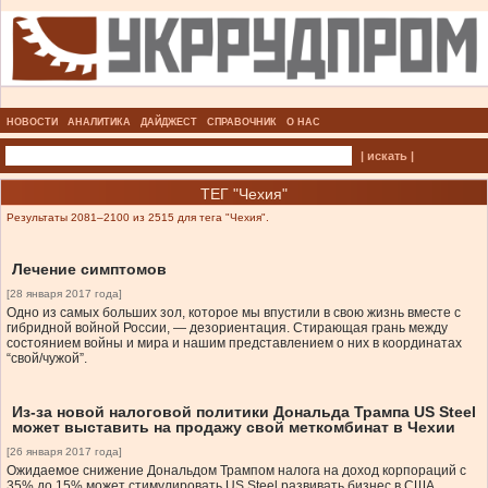
НОВОСТИ
АНАЛИТИКА
ДАЙДЖЕСТ
СПРАВОЧНИК
О НАС
| искать |
ТЕГ "Чехия"
Результаты 2081–2100 из 2515 для тега "Чехия".
Лечение симптомов
[28 января 2017 года]
Одно из самых больших зол, которое мы впустили в свою жизнь вместе с
гибридной войной России, — дезориентация. Стирающая грань между
состоянием войны и мира и нашим представлением о них в координатах
“свой/чужой”.
Из-за новой налоговой политики Дональда Трампа US Steel
может выставить на продажу свой меткомбинат в Чехии
[26 января 2017 года]
Ожидаемое снижение Дональдом Трампом налога на доход корпораций с
35% до 15% может стимулировать US Steel развивать бизнес в США.