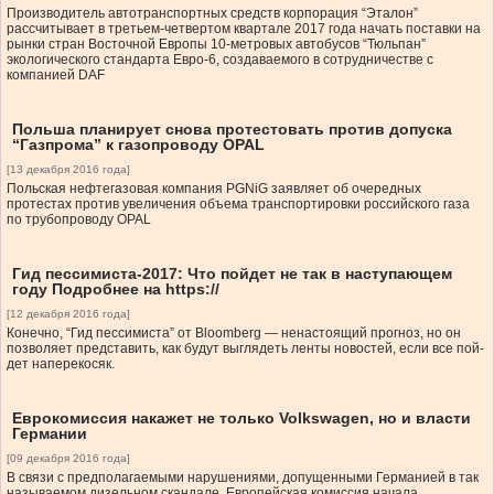
Производитель автотранспортных средств корпорация “Эталон”
рассчитывает в третьем-четвертом квартале 2017 года начать поставки на
рынки стран Восточной Европы 10-метровых автобусов “Тюльпан”
экологического стандарта Евро-6, создаваемого в сотрудничестве с
компанией DAF
Польша планирует снова протестовать против допуска
“Газпрома” к газопроводу OPAL
[13 декабря 2016 года]
Польская нефтегазовая компания PGNiG заявляет об очередных
протестах против увеличения объема транспортировки российского газа
по трубопроводу OPAL
Гид пессимиста-2017: Что пойдет не так в наступающем
году Подробнее на https://
[12 декабря 2016 года]
Ко­неч­но, “Гид пес­си­ми­ста” от Bloomberg — нена­сто­я­щий про­гноз, но он
поз­во­ля­ет пред­ста­вить, как будут вы­гля­деть ленты но­во­стей, если все пой­
дет на­пе­ре­ко­сяк.
Еврокомиссия накажет не только Volkswagen, но и власти
Германии
[09 декабря 2016 года]
В связи с предполагаемыми нарушениями, допущенными Германией в так
называемом дизельном скандале, Европейская комиссия начала