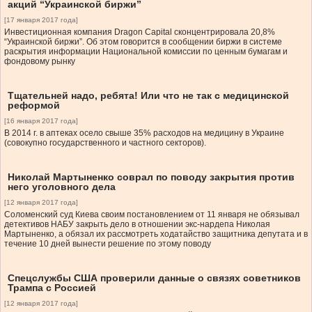
акций “Украинской биржи”
[17 января 2017 года]
Инвестиционная компания Dragon Capital сконцентрировала 20,8%
“Украинской биржи”. Об этом говорится в сообщении биржи в системе
раскрытия информации Национальной комиссии по ценным бумагам и
фондовому рынку
Тщательней надо, ребята! Или что не так с медицинской
реформой
[16 января 2017 года]
В 2014 г. в аптеках осело свыше 35% расходов на медицину в Украине
(совокупно государственного и частного секторов).
Николай Мартыненко соврал по поводу закрытия против
него уголовного дела
[12 января 2017 года]
Соломенский суд Киева своим постановлением от 11 января не обязывал
детективов НАБУ закрыть дело в отношении экс-нардепа Николая
Мартыненко, а обязал их рассмотреть ходатайство защитника депутата и в
течение 10 дней вынести решение по этому поводу
Спецслужбы США проверили данные о связях советников
Трампа с Россией
[12 января 2017 года]