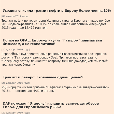
Украина снизила транзит нефти в Европу более чем на 10%
[04 января 2017 года]
Транзит нефти по территории Украины в страны Европы в январе-ноябре
2016 года сократился на 10,7% по сравнению с аналогичным периодом
2015 года — до 12,472 млн тонн
Попал на OPAL. Евросуд научит “Газпром” заниматься
бизнесом, а не геополитикой
[29 декабря 2016 года]
Европейский суд приостановил решение Еврокомиссии по расширению
доступа “Газпрома к газопроводу Opal. При этом поставка газа по
“Северному потоку” приносит “Газпрому” меньше доходов, чем “пиковый”
транзит через Украину.
Транзит и реверс: скованные одной цепью?
[26 декабря 2016 года]
25,5 млрд грн чистой прибыли “Нафтогаза Украины” за январь—сентябрь
2016 г. — рекорд для НАКа и страны.
DAF поможет “Эталону” наладить выпуск автобусов
Евро-6 для европейского рынка
[22 декабря 2016 года]