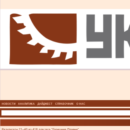
НОВОСТИ
АНАЛИТИКА
ДАЙДЖЕСТ
СПРАВОЧНИК
О НАС
Результаты 21–40 из 418 для тега "Горишние Плавни".