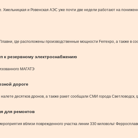
е. Хмельницкая и Ровенская АЭС уже почти две недели работают на понижен
Плавни, где расположены производственные мощности Ferrexpo, а также в 
уп к резервному электроснабжению
низованного МАГАТЭ
езной дороге
налете десятков дронов, а также ракет сообщали СМИ города Светловодск, 
я для ремонтов
ероприятия вблизи поврежденного участка линии 330 киловольт Ферросплав