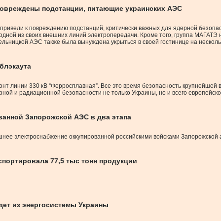
повреждены подстанции, питающие украинских АЭС
привели к повреждению подстанций, критически важных для ядерной безопа
одной из своих внешних линий электропередачи. Кроме того, группа МАГАТЭ
мельницкой АЭС также была вынуждена укрыться в своей гостинице на несколь
блэкаута
нт линии 330 кВ “Ферросплавная”. Все это время безопасность крупнейшей 
ной и радиационной безопасности не только Украины, но и всего европейско
анной Запорожской АЭС в два этапа
шнее электроснабжение оккупированной российскими войсками Запорожской а
спортировала 77,5 тыс тонн продукции
дет из энергосистемы Украины