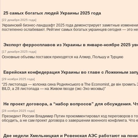
25 самых богатых людей Украины 2025 года
[22 декабря 2025 года]
Украинский бизнес-ландшафт 2025 года демонстрирует заметные изменения:
постепенно ослабевают. Рейтинг самых богатых украинцев сегодня — это не
Экспорт ферросплавов из Украины в январе-ноябре 2025 ув
[17 декабря 2025 года]
Основные объемы поставок приходятся на Алжир, Польшу и Турцию
Еврейская конфедерация Украины во главе с Ложкиным зап
[29 ноября 2025 года]
“25 листопада — колонка сина Роднянського в The Economist, де він громить
BILD, а 28 листопада — на Живом гвозде (экс-Эхо москвы)”
Не проект договора, а “набор вопросов” для обсуждения. Ч
[28 ноября 2025 года]
Президент России Владимир Путин прокомментировал ход переговоров о то
обсудить, а не сам проект договора о завершении военного конфликта. Что
Две недели Хмельницкая и Ровенская АЭС работают на пон