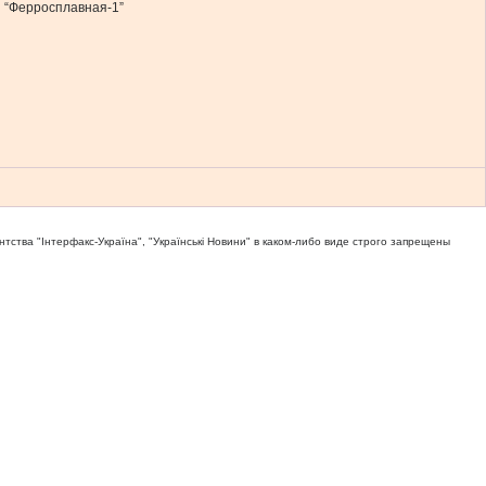
и “Ферросплавная-1”
тва "Iнтерфакс-Україна", "Українськi Новини" в каком-либо виде строго запрещены