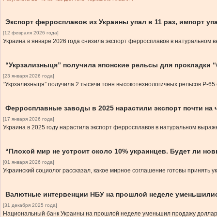
Экспорт ферросплавов из Украины упал в 11 раз, импорт уп
[12 февраля 2026 года]
Украина в январе 2026 года снизила экспорт ферросплавов в натуральном 
“Укрзализныця” получила японские рельсы для прокладки “
[23 января 2026 года]
“Укрзализныця” получила 2 тысячи тонн высокотехнологичных рельсов Р-65 о
Ферросплавные заводы в 2025 нарастили экспорт почти на 
[17 января 2026 года]
Украина в 2025 году нарастила экспорт ферросплавов в натуральном выраж
“Плохой мир не устроит около 10% украинцев. Будет ли но
[01 января 2026 года]
Украинский социолог рассказал, какое мирное соглашение готовы принять 
Валютные интервенции НБУ на прошлой неделе уменьшилис
[31 декабря 2025 года]
Национальный банк Украины на прошлой неделе уменьшил продажу долларов