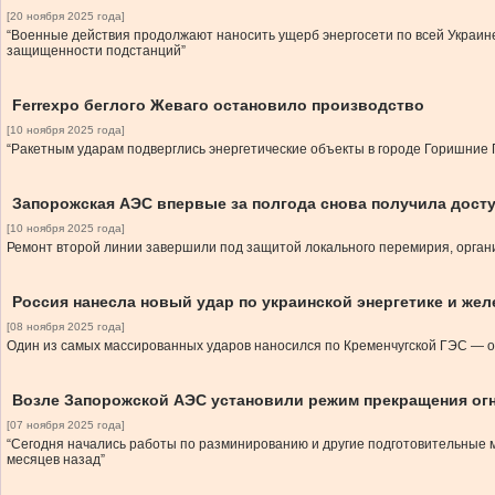
[20 ноября 2025 года]
“Военные действия продолжают наносить ущерб энергосети по всей Украин
защищенности подстанций”
Ferrexpo беглого Жеваго остановило производство
[10 ноября 2025 года]
“Ракетным ударам подверглись энергетические объекты в городе Горишние 
Запорожская АЭС впервые за полгода снова получила дост
[10 ноября 2025 года]
Ремонт второй линии завершили под защитой локального перемирия, орга
Россия нанесла новый удар по украинской энергетике и жел
[08 ноября 2025 года]
Один из самых массированных ударов наносился по Кременчугской ГЭС — о 
Возле Запорожской АЭС установили режим прекращения огн
[07 ноября 2025 года]
“Сегодня начались работы по разминированию и другие подготовительные м
месяцев назад”