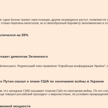
 одни богачи теряют свои позиции, другие неожиданно растут, появляются 
 только перечень капиталов, но и своеобразный барометр экономических и с
еличился на 26%
ускает демонтаж Зеленского
 Зеленського. Роднянський член правління “Єврейська конфедерація України”, 
то Путин сказал о плане США по окончанию войны в Украине
м, что западные СМИ называют планом США по окончанию войны. По его слов
 еще говорил российский президент о мирном плане, об условиях прекращения
иженной мощности