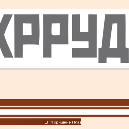
ТЕГ "Горишние Плавни"