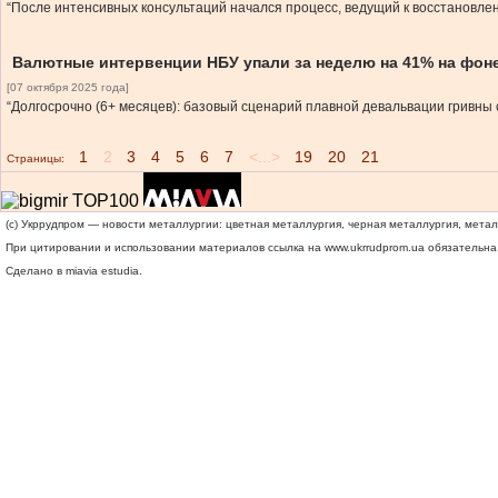
“После интенсивных консультаций начался процесс, ведущий к восстановле
Валютные интервенции НБУ упали за неделю на 41% на фон
[07 октября 2025 года]
“Долгосрочно (6+ месяцев): базовый сценарий плавной девальвации гривны 
1
2
3
4
5
6
7
<...>
19
20
21
Страницы:
(c) Укррудпром — новости металлургии: цветная металлургия, черная металлургия, мета
При цитировании и использовании материалов ссылка на
www.ukrrudprom.ua
обязательна.
Сделано в miavia estudia.