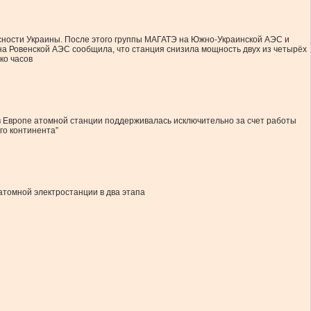
сности Украины. После этого группы МАГАТЭ на Южно-Украинской АЭС и
 на Ровенской АЭС сообщила, что станция снизила мощность двух из четырёх
ко часов
в Европе атомной станции поддерживалась исключительно за счет работы
го континента”
томной электростанции в два этапа