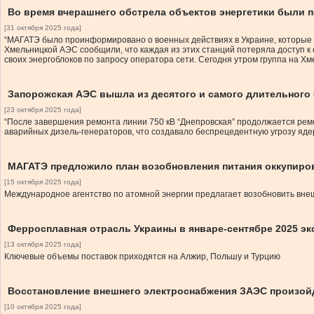
Во время вчерашнего обстрела объектов энергетики были 
[31 октября 2025 года]
“МАГАТЭ было проинформировано о военных действиях в Украине, которые 
Хмельницкой АЭС сообщили, что каждая из этих станций потеряла доступ к 
своих энергоблоков по запросу оператора сети. Сегодня утром группа на Х
Запорожская АЭС вышла из десятого и самого длительного 
[23 октября 2025 года]
“После завершения ремонта линии 750 кВ “Днепровская” продолжается ремо
аварийных дизель-генераторов, что создавало беспрецедентную угрозу ядер
МАГАТЭ предложило план возобновления питания оккупиров
[15 октября 2025 года]
Международное агентство по атомной энергии предлагает возобновить вне
Ферросплавная отрасль Украины в январе-сентябре 2025 эк
[13 октября 2025 года]
Ключевые объемы поставок приходятся на Алжир, Польшу и Турцию
Восстановление внешнего электроснабжения ЗАЭС произой
[10 октября 2025 года]