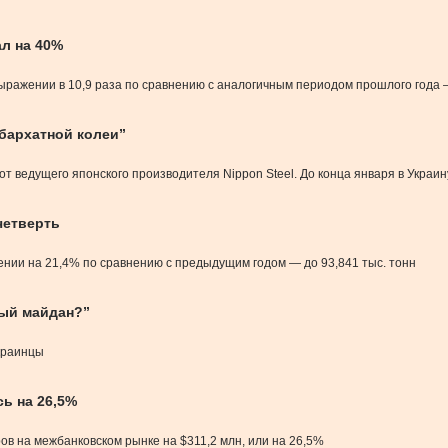
ал на 40%
выражении в 10,9 раза по сравнению с аналогичным периодом прошлого года 
бархатной колеи”
т ведущего японского производителя Nippon Steel. До конца января в Украин
четверть
ении на 21,4% по сравнению с предыдущим годом — до 93,841 тыс. тонн
вый майдан?”
украинцы
ь на 26,5%
 на межбанковском рынке на $311,2 млн, или на 26,5%