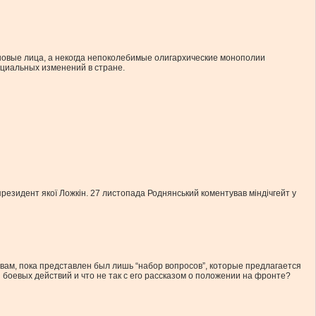
новые лица, а некогда непоколебимые олигархические монополии
оциальных изменений в стране.
президент якої Ложкін. 27 листопада Роднянський коментував міндічгейт у
ам, пока представлен был лишь “набор вопросов”, которые предлагается
 боевых действий и что не так с его рассказом о положении на фронте?