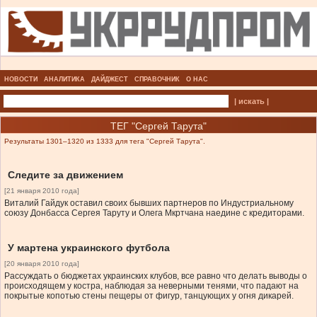
НОВОСТИ
АНАЛИТИКА
ДАЙДЖЕСТ
СПРАВОЧНИК
О НАС
| искать |
ТЕГ "Сергей Тарута"
Результаты 1301–1320 из 1333 для тега "Сергей Тарута".
Следите за движением
[21 января 2010 года]
Виталий Гайдук оставил своих бывших партнеров по Индустриальному
союзу Донбасса Сергея Таруту и Олега Мкртчана наедине с кредиторами.
У мартена украинского футбола
[20 января 2010 года]
Рассуждать о бюджетах украинских клубов, все равно что делать выводы о
происходящем у костра, наблюдая за неверными тенями, что падают на
покрытые копотью стены пещеры от фигур, танцующих у огня дикарей.