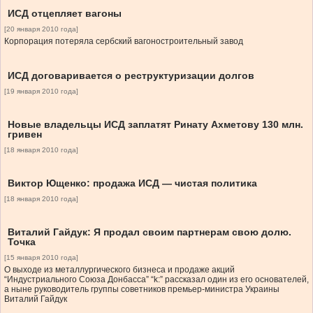
ИСД отцепляет вагоны
[20 января 2010 года]
Корпорация потеряла сербский вагоностроительный завод
ИСД договаривается о реструктуризации долгов
[19 января 2010 года]
Новые владельцы ИСД заплатят Ринату Ахметову 130 млн.
гривен
[18 января 2010 года]
Виктор Ющенко: продажа ИСД — чистая политика
[18 января 2010 года]
Виталий Гайдук: Я продал своим партнерам свою долю.
Точка
[15 января 2010 года]
О выходе из металлургического бизнеса и продаже акций
“Индустриального Cоюза Донбасса” “k:” рассказал один из его основателей,
а ныне руководитель группы советников премьер-министра Украины
Виталий Гайдук