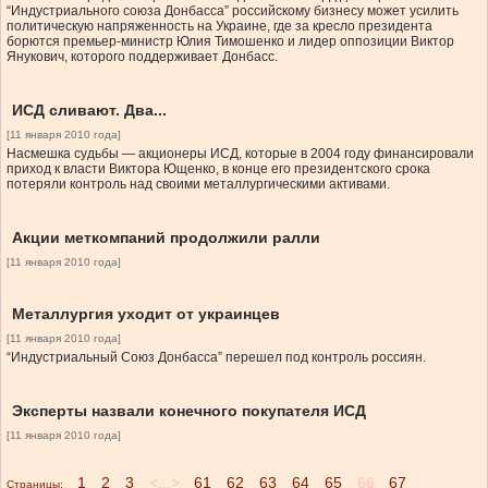
“Индустриального союза Донбасса” российскому бизнесу может усилить
политическую напряженность на Украине, где за кресло президента
борются премьер-министр Юлия Тимошенко и лидер оппозиции Виктор
Янукович, которого поддерживает Донбасс.
ИСД сливают. Два...
[11 января 2010 года]
Насмешка судьбы — акционеры ИСД, которые в 2004 году финансировали
приход к власти Виктора Ющенко, в конце его президентского срока
потеряли контроль над своими металлургическими активами.
Акции меткомпаний продолжили ралли
[11 января 2010 года]
Металлургия уходит от украинцев
[11 января 2010 года]
“Индустриальный Союз Донбасса” перешел под контроль россиян.
Эксперты назвали конечного покупателя ИСД
[11 января 2010 года]
1
2
3
<...>
61
62
63
64
65
66
67
Страницы: