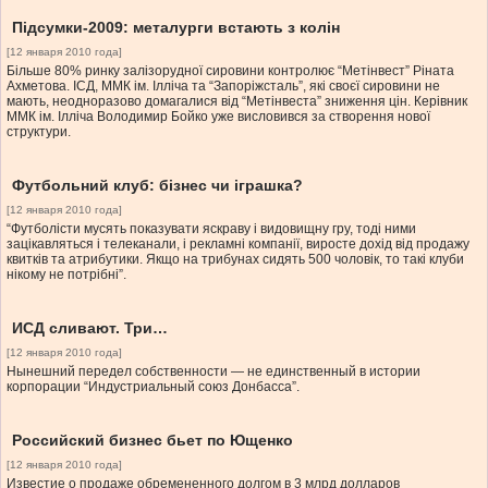
Підсумки-2009: металурги встають з колін
[12 января 2010 года]
Більше 80% ринку залізорудної сировини контролює “Метінвест” Ріната
Ахметова. ІСД, ММК ім. Ілліча та “Запоріжсталь”, які своєї сировини не
мають, неодноразово домагалися від “Метінвеста” зниження цін. Керівник
ММК ім. Ілліча Володимир Бойко уже висловився за створення нової
структури.
Футбольний клуб: бізнес чи іграшка?
[12 января 2010 года]
“Футболісти мусять показувати яскраву і видовищну гру, тоді ними
зацікавляться і телеканали, і рекламні компанії, виросте дохід від продажу
квитків та атрибутики. Якщо на трибунах сидять 500 чоловік, то такі клуби
нікому не потрібні”.
ИСД сливают. Три…
[12 января 2010 года]
Нынешний передел собственности — не единственный в истории
корпорации “Индустриальный союз Донбасса”.
Российский бизнес бьет по Ющенко
[12 января 2010 года]
Известие о продаже обремененного долгом в 3 млрд долларов