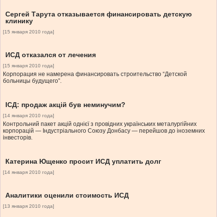
Сергей Тарута отказывается финансировать детскую
клинику
[15 января 2010 года]
ИСД отказался от лечения
[15 января 2010 года]
Корпорация не намерена финансировать строительство “Детской
больницы будущего”.
ІСД: продаж акцій був неминучим?
[14 января 2010 года]
Контрольний пакет акцій однієї з провідних українських металургійних
корпорацій — Індустріального Союзу Донбасу — перейшов до іноземних
інвесторів.
Катерина Ющенко просит ИСД уплатить долг
[14 января 2010 года]
Аналитики оценили стоимость ИСД
[13 января 2010 года]