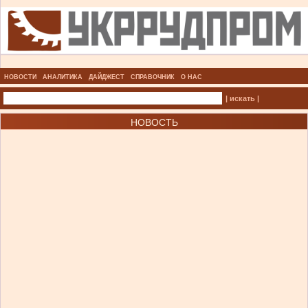
НОВОСТИ
АНАЛИТИКА
ДАЙДЖЕСТ
СПРАВОЧНИК
О НАС
| искать |
НОВОСТЬ