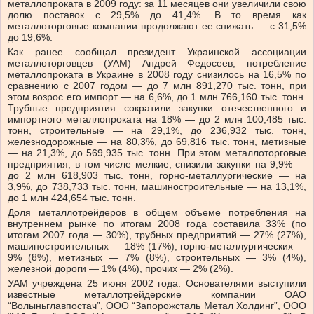
металлопроката в 2009 году: за 11 месяцев они увеличили свою
долю поставок с 29,5% до 41,4%. В то время как
металлоторговые компании продолжают ее снижать — с 31,5%
до 19,6%.
Как ранее сообщал президент Украинской ассоциации
металлоторговцев (УАМ) Андрей Федосеев, потребление
металлопроката в Украине в 2008 году снизилось на 16,5% по
сравнению с 2007 годом — до 7 млн 891,270 тыс. тонн, при
этом возрос его импорт — на 6,6%, до 1 млн 766,160 тыс. тонн.
Трубные предприятия сократили закупки отечественного и
импортного металлопроката на 18% — до 2 млн 100,485 тыс.
тонн, строительные — на 29,1%, до 236,932 тыс. тонн,
железнодорожные — на 80,3%, до 69,816 тыс. тонн, метизные
— на 21,3%, до 569,935 тыс. тонн. При этом металлоторговые
предприятия, в том числе мелкие, снизили закупки на 9,9% —
до 2 млн 618,903 тыс. тонн, горно-металлургические — на
3,9%, до 738,733 тыс. тонн, машиностроительные — на 13,1%,
до 1 млн 424,654 тыс. тонн.
Доля металлотрейдеров в общем объеме потребления на
внутреннем рынке по итогам 2008 года составила 33% (по
итогам 2007 года — 30%), трубных предприятий — 27% (27%),
машиностроительных — 18% (17%), горно-металлургических —
9% (8%), метизных — 7% (8%), строительных — 3% (4%),
железной дороги — 1% (4%), прочих — 2% (2%).
УАМ учреждена 25 июня 2002 года. Основателями выступили
известные металлотрейдерские компании ОАО
“Волыньглавпостач”, ООО “Запорожсталь Метал Холдинг”, ООО