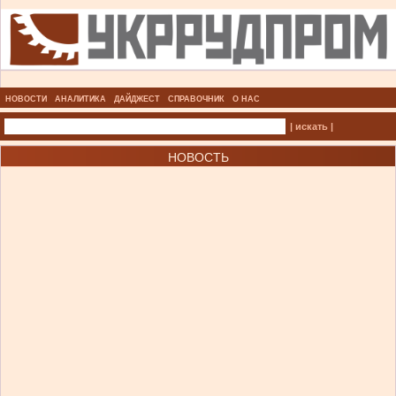
НОВОСТИ
АНАЛИТИКА
ДАЙДЖЕСТ
СПРАВОЧНИК
О НАС
| искать |
НОВОСТЬ