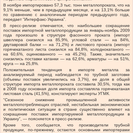
В ноябре импортировано 57,3 тыс. тонн металлопроката, что на
9,1% меньше, чем в предыдущем месяце, и на 13,1% больше
по сравнению с аналогичным периодом предыдущего года,
передает “Интерфакс-Украина”.
В пресс-релизе отмечается, что наибольшее сокращение
поставок импортной металлопродукции за январь-ноябрь 2009
года произошло в структуре фасонного проката (импорт
швеллера снизился на 85,9%, угловой стали — на 84%,
двутавровой балки — на 71,2%) и листового проката (импорт
горячекатаного листа снизился на 84,8%, холоднокатаного —
на 60,6%, оцинкованного — на 45,2%). Также, значительно
снизились поставки катанки — на 62,6%, арматуры — на 51%,
круга — на 25,8%.
Положительная тенденция в импорте металла за
анализируемый период наблюдается по трубной заготовке
(объемы поставок увеличились на 3,7%), ее доля в общей
структуре импорта металлопроката составила 30,5%, тогда как
в 2008 году основная доля импорта составляла горячекатаная
листовая сталь (41,5%), констатируют эксперты УГМК.
“Сезонное снижение промышленной активности
металлопотребляющих отраслей, нестабильная экономическая
и политическая ситуации в стране существенно влияют на
сокращение поставок импортируемой металлопродукции в
Украину”, — поясняется в пресс-релизе.
Кроме того, сообщается, что производители трубной
продукции, по-прежнему, остаются основными импортерами