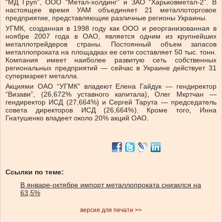
“МД Груп”, ООО “Метал-холдинг” и ЗАО “Харьковметал-2”. В
настоящее время УАМ объединяет 21 металлоторговое
предприятие, представляющие различные регионы Украины.
УГМК, созданная в 1998 году как ООО и реорганизованная в
ноябре 2007 года в ОАО, является одним из крупнейших
металлотрейдеров страны. Постоянный объем запасов
металлопроката на площадках ее сети составляет 50 тыс. тонн.
Компания имеет наиболее развитую сеть собственных
региональных предприятий — сейчас в Украине действует 31
супермаркет металла.
Акциями ОАО “УГМК” владеют Елена Гайдук — гендиректор
“Визави”, (26,672% уставного капитала), Олег Мкртчан —
гендиректор ИСД (27,664%) и Сергей Тарута — председатель
совета директоров ИСД (26,664%). Кроме того, Инна
Гнатушенко владеет около 20% акций ОАО.
Ссылки по теме:
В январе-октябре импорт металлопроката снизился на
63,5%
версия для печати >>