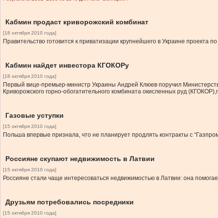
Кабмин продаст криворожский комбинат
[18 октября 2010 года]
Правительство готовится к приватизации крупнейшего в Украине проекта п
Кабмин найдет инвестора КГОКОРу
[18 октября 2010 года]
Первый вице-премьер-министр Украины Андрей Клюев поручил Министерств
Криворожского горно-обогатительного комбината окисленных руд (КГОКОР),
Газовые уступки
[15 октября 2010 года]
Польша впервые признала, что не планирует продлять контракты с “Газпромо
Россияне скупают недвижимость в Латвии
[15 октября 2010 года]
Россияне стали чаще интересоваться недвижимостью в Латвии: она помогае
Друзьям потребовались посредники
[15 октября 2010 года]