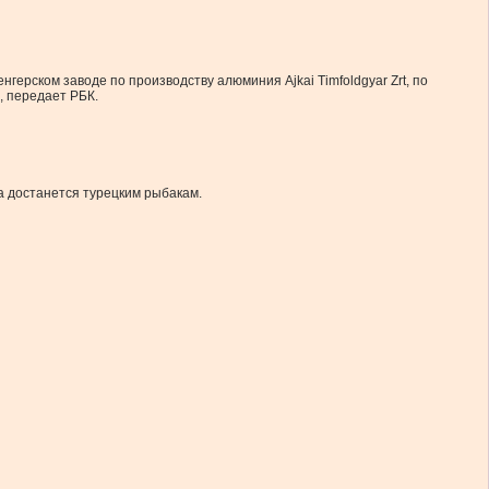
ерском заводе по производству алюминия Ajkai Timfoldgyar Zrt, по
, передает РБК.
а достанется турецким рыбакам.