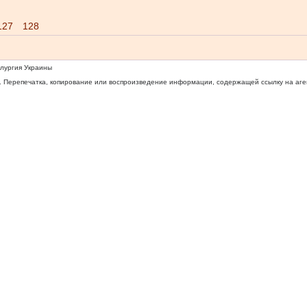
127
128
ллургия Украины
 Перепечатка, копирование или воспроизведение информации, содержащей ссылку на агентс