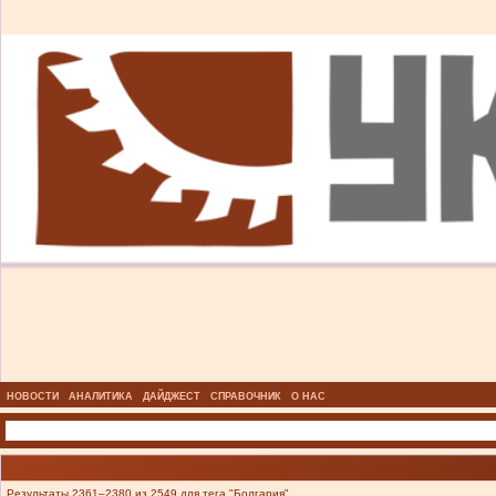
НОВОСТИ
АНАЛИТИКА
ДАЙДЖЕСТ
СПРАВОЧНИК
О НАС
Результаты 2361–2380 из 2549 для тега "Болгария".