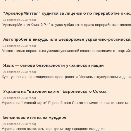
“АрселорМиттал” судится за лицензию по переработке оки
[22 сентября 2010 года]
“АрселорМиттал Кривой Рог” в судах добивается права переработки окисле
Автопробег в никуда, или Бездорожье украинско-российск
[21 сентября 2010 года]
Можно только поражаться умению украинской власти независимо от партий
Язык — основа безопасности украинской нации
[20 сентября 2010 года]
Культурное и информационное пространства Украины оккупированы издания
Украина на “визовой карте” Европейского Союза
[20 сентября 2010 года]
Украина на “визовой карте” Европейского Союза занимает значительное мес
Бензиновые пятна на мундире
[20 сентября 2010 года]
Украина снова оказалась в центре международного скандала.