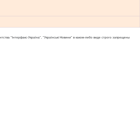
тва "Iнтерфакс-Україна", "Українськi Новини" в каком-либо виде строго запрещены