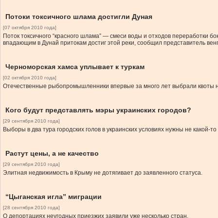
Потоки токсичного шлама достигли Дуная
[07 октября 2010 года]
Поток токсичного “красного шлама” — смеси воды и отходов переработки бо
впадающим в Дунай притокам достиг этой реки, сообщил представитель венг
Черноморская хамса уплывает к туркам
[02 октября 2010 года]
Отечественные рыбопромышленники впервые за много лет выбрали квоты на
Кого будут представлять мэры украинских городов?
[29 сентября 2010 года]
Выборы в два тура городских голов в украинских условиях нужны не какой-то
Растут цены, а не качество
[29 сентября 2010 года]
Элитная недвижимоcть в Крыму не дотягивает до заявленного статуса.
“Цыганская игла” миграции
[28 сентября 2010 года]
О депортациях неугодных приезжих заявили уже несколько стран.