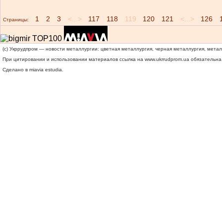
1
2
3
<...>
117
118
119
120
121
<...>
126
Страницы:
(c) Укррудпром — новости металлургии: цветная металлургия, черная металлургия, мета
При цитировании и использовании материалов ссылка на
www.ukrrudprom.ua
обязательна.
Сделано в miavia estudia.