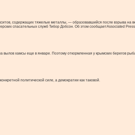
кситов, содержащих тяжелые металлы, — образовавшийся после взрыва на венг
ерских спасательных служб Тибор Добсон. Об этом сообщаетAssociated Press
 вылов хамсы еще в январе. Поэтому откормленная у крымских берегов рыб
 конкретной политической силе, а демократии как таковой.