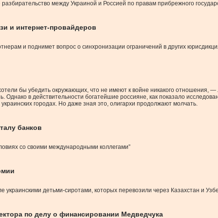
разбирательство между Украиной и Россией по правам прибрежного государс
зи и интернет-провайдеров
тнерам и поднимет вопрос о синхронизации ограничений в других юрисдикци
хотели бы убедить окружающих, что не имеют к войне никакого отношения, —
ь. Однако в действительности богатейшие россияне, как показало исследова
 украинских городах. Но даже зная это, олигархи продолжают молчать.
италу банков
словиях со своими международными коллегами”
рмии
вле украинскими детьми-сиротами, которых перевозили через Казахстан и Узб
пектора по делу о финансировании Медведчука