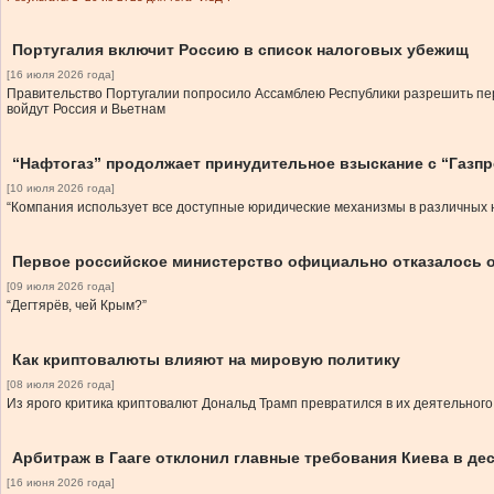
Португалия включит Россию в список налоговых убежищ
[16 июля 2026 года]
Правительство Португалии попросило Ассамблею Республики разрешить пер
войдут Россия и Вьетнам
“Нафтогаз” продолжает принудительное взыскание с “Газп
[10 июля 2026 года]
“Компания использует все доступные юридические механизмы в различных юр
Первое российское министерство официально отказалось о
[09 июля 2026 года]
“Дегтярёв, чей Крым?”
Как криптовалюты влияют на мировую политику
[08 июля 2026 года]
Из ярого критика криптовалют Дональд Трамп превратился в их деятельног
Арбитраж в Гааге отклонил главные требования Киева в де
[16 июня 2026 года]