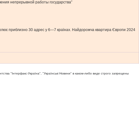
чения непрерывной работы государства”
 охоплює приблизно 30 адрес у 6—7 країнах. Найдорожча квартира Європи 2024
тва "Iнтерфакс-Україна", "Українськi Новини" в каком-либо виде строго запрещены