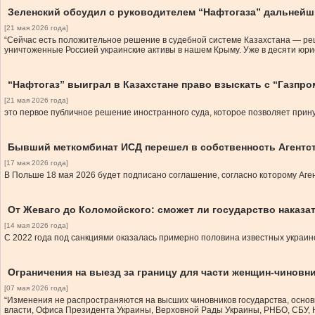
Зеленский обсудил с руководителем “Нафтогаза” дальнейш
[21 мая 2026 года]
“Сейчас есть положительное решение в судебной системе Казахстана — реш
уничтоженные Россией украинские активы в нашем Крыму. Уже в десяти юри
“Нафтогаз” выиграл в Казахстане право взыскать с “Газпро
[21 мая 2026 года]
это первое публичное решение иностранного суда, которое позволяет при
Бывший меткомбинат ИСД перешел в собственность Агентс
[17 мая 2026 года]
В Польше 18 мая 2026 будет подписано соглашение, согласно которому Аге
От Жеваго до Коломойского: сможет ли государство наказат
[14 мая 2026 года]
С 2022 года под санкциями оказалась примерно половина известных украинс
Ограничения на выезд за границу для части женщин-чиновн
[07 мая 2026 года]
“Изменения не распространяются на высших чиновников государства, основн
власти, Офиса Президента Украины, Верховной Рады Украины, РНБО, СБУ, Н