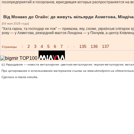
госопредприятий и госорганов, юрисдикция которых распространяется на 
Від Монако до Огайо: де живуть мільярди Ахметова, Міндіча,
[04 мая 2026 года]
“Хата гарна, та господар не гож” — приказка, яку, схоже, українські олігар
року — у Ахметова, рекордний маєток Лондона — у Пінчуків, а центр Клівл
1
2
3
4
5
6
7
<...>
135
136
137
Страницы:
(c) Укррудпром — новости металлургии: цветная металлургия, черная металлургия, мета
При цитировании и использовании материалов ссылка на
www.ukrrudprom.ua
обязательна.
Сделано в miavia estudia.