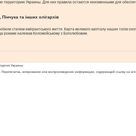
всю территорию Украины. Для них правила остаются неизменными для обеспе
 Пінчука та інших олігархів
хи зробили стилем емігрантського життя. Карта великого капіталу наших топів
енда роками належав Коломойському з Боголюбовим.
ллургия Украины
 Перепечатка, копирование или воспроизведение информации, содержащей ссылку на агентс