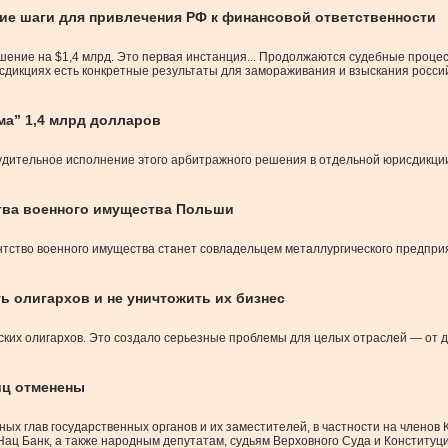
ие шаги для привлечения РФ к финансовой ответственности
ение на $1,4 млрд. Это первая инстанция... Продолжаются судебные процес
сдикциях есть конкретные результаты для замораживания и взыскания россий
ма” 1,4 млрд долларов
нудительное исполнение этого арбитражного решения в отдельной юрисдикци
тва военного имущества Польши
нтство военного имущества станет совладельцем металлургического предпри
ь олигархов и не уничтожить их бизнес
ких олигархов. Это создало серьезные проблемы для целых отраслей — от до
иц отменены
ых глав государственных органов и их заместителей, в частности на членов
ац Банк, а также народным депутатам, судьям Верховного Суда и Конституц