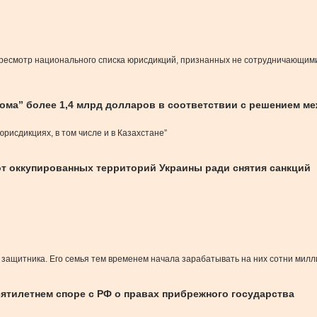
есмотр национального списка юрисдикций, признанных не сотрудничающими в
рома” более 1,4 млрд долларов в соответствии с решением м
исдикциях, в том числе и в Казахстане”
т оккупированных территорий Украины ради снятия санкций
о защитника. Его семья тем временем начала зарабатывать на них сотни мил
сятилетнем споре с РФ о правах прибрежного государства