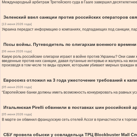
Международный арбитраж Третейского суда в Гааге завершил десятилетнее 
Зеленский ввел санкции против российских операторов свя
[13 июня 2026 года]
Украина передаст информацию о компаниях, подпадающих под санкции, пар
Пссы войны. Путеводитель по олигархам военного времени
[06 июня 2026 года]
Какую роль российские олигархи играют в войне против Украины? Они сами 
введенные против них санкции, давая путанные интервью и жалуясь на жизн
производя в том числе те виды оружия, которыми убивают мирных граждан в
Евросоюз отложил на 3 года ужесточение требований к кап
[05 июня 2026 года]
“Европейские банки должны иметь возможность конкурировать на равных у
Итальянская Pirelli обвинили в поставках шин российской а
[05 июня 2026 года]
В марте он обвинил французскую сеть отелей Accor в причастности к торго
СБУ провела обыски у совладельца ТРЦ Blockbuster Mall С