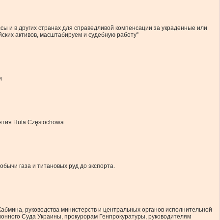
сы и в других странах для справедливой компенсации за украденные или
ских активов, масштабируем и судебную работу”
и
ятия Huta Częstochowa
бычи газа и титановых руд до экспорта.
 Кабмина, руководства министерств и центральных органов исполнительной
ионного Суда Украины, прокурорам Генпрокуратуры, руководителям