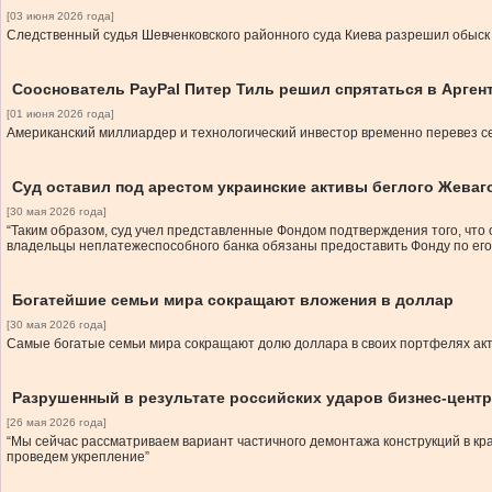
[03 июня 2026 года]
Следственный судья Шевченковского районного суда Киева разрешил обыск
Сооснователь PayPal Питер Тиль решил спрятаться в Арген
[01 июня 2026 года]
Американский миллиардер и технологический инвестор временно перевез се
Суд оставил под арестом украинские активы беглого Жеваг
[30 мая 2026 года]
“Таким образом, суд учел представленные Фондом подтверждения того, что
владельцы неплатежеспособного банка обязаны предоставить Фонду по ег
Богатейшие семьи мира сокращают вложения в доллар
[30 мая 2026 года]
Самые богатые семьи мира сокращают долю доллара в своих портфелях акти
Разрушенный в результате российских ударов бизнес-центр
[26 мая 2026 года]
“Мы сейчас рассматриваем вариант частичного демонтажа конструкций в кр
проведем укрепление”