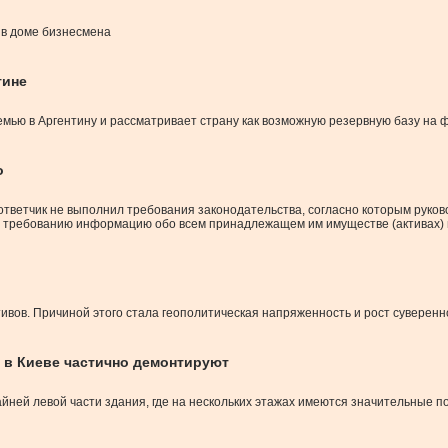
 в доме бизнесмена
тине
мью в Аргентину и рассматривает страну как возможную резервную базу на ф
о
 ответчик не выполнил требования законодательства, согласно которым рук
о требованию информацию обо всем принадлежащем им имуществе (активах) 
вов. Причиной этого стала геополитическая напряженность и рост суверенн
 в Киеве частично демонтируют
айней левой части здания, где на нескольких этажах имеются значительные 