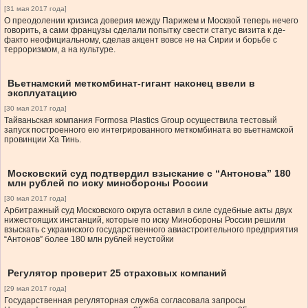
[31 мая 2017 года]
О преодолении кризиса доверия между Парижем и Москвой теперь нечего
говорить, а сами французы сделали попытку свести статус визита к де-
факто неофициальному, сделав акцент вовсе не на Сирии и борьбе с
терроризмом, а на культуре.
Вьетнамский меткомбинат-гигант наконец ввели в
эксплуатацию
[30 мая 2017 года]
Тайваньская компания Formosa Plastics Group осуществила тестовый
запуск построенного ею интегрированного меткомбината во вьетнамской
провинции Ха Тинь.
Московский суд подтвердил взыскание с “Антонова” 180
млн рублей по иску минобороны России
[30 мая 2017 года]
Арбитражный суд Московского округа оставил в силе судебные акты двух
нижестоящих инстанций, которые по иску Минобороны России решили
взыскать с украинского государственного авиастроительного предприятия
“Антонов” более 180 млн рублей неустойки
Регулятор проверит 25 страховых компаний
[29 мая 2017 года]
Государственная регуляторная служба согласовала запросы