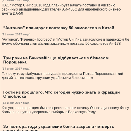
[22 июня 2017 года]
ПАО “Мотор Сич” с 2018 года планирует начать поставки в Австрию
серийных авиационных двигателей АИ-450С для европейского бизнес-
джета DA-50
“Антонов” планирует поставку 50 самолетов в Китай
[21 июня 2017 года]
“Антонов”, “Ивченко-Прогресс” и “Мотор Сич” на авиасалоне в парижском Ле
Бурже обсудили с китайским заказчиком поставку 50 самолетов Ан-178
Три роки на Банковій: що відбувається з бізнесом
Порошенка
[14 июня 2017 года]
Три року тому відбулася інавгурація президента Петра Порошенка, який
довгий час вважався крупним українським бізнесменом.
Гости из прошлого. Что сегодня нужно знать о фракции
Оппоблока
[13 июня 2017 года]
Как устроена фракция бывших регионалов и почему Оппозиционному блоку
больше не нужны досрочные выборы в Верховную Раду.
За полтора года украинские банки закрыли четверть
своих филиалов