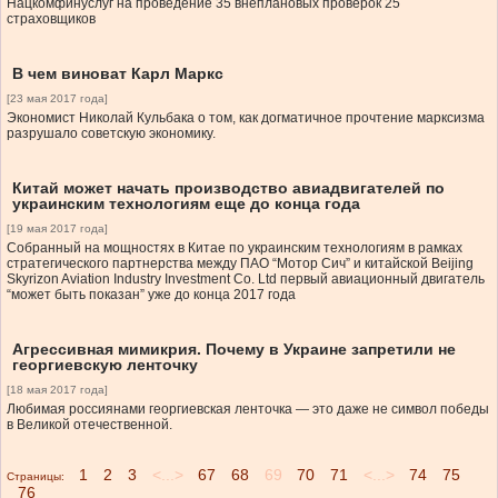
Нацкомфинуслуг на проведение 35 внеплановых проверок 25
страховщиков
В чем виноват Карл Маркс
[23 мая 2017 года]
Экономист Николай Кульбака о том, как догматичное прочтение марксизма
разрушало советскую экономику.
Китай может начать производство авиадвигателей по
украинским технологиям еще до конца года
[19 мая 2017 года]
Собранный на мощностях в Китае по украинским технологиям в рамках
стратегического партнерства между ПАО “Мотор Сич” и китайской Beijing
Skyrizon Aviation Industry Investment Co. Ltd первый авиационный двигатель
“может быть показан” уже до конца 2017 года
Агрессивная мимикрия. Почему в Украине запретили не
георгиевскую ленточку
[18 мая 2017 года]
Любимая россиянами георгиевская ленточка — это даже не символ победы
в Великой отечественной.
1
2
3
<...>
67
68
69
70
71
<...>
74
75
Страницы:
76