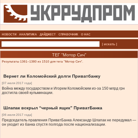
НОВОСТИ
АНАЛИТИКА
ДАЙДЖЕСТ
СПРАВОЧНИК
О НАС
| искать |
ТЕГ "Мотор Сич"
Результаты 1361–1380 из 1510 для тега "Мотор Сич".
Вернет ли Коломойский долги Приватбанку
[07 июля 2017 года]
Война между государством и Игорем Коломойским из-за 150 млрд грн
достигла своей кульминации.
Шлапак вскрыл “черный ящик” ПриватБанка
[06 июля 2017 года]
Председатель правления ПриватБанка Александр Шлапак не передумал —
он уходит из банка спустя полгода после национализации.