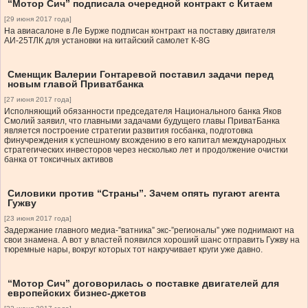
“Мотор Сич” подписала очередной контракт с Китаем
[29 июня 2017 года]
На авиасалоне в Ле Бурже подписан контракт на поставку двигателя
АИ-25ТЛК для установки на китайский самолет К-8G
Сменщик Валерии Гонтаревой поставил задачи перед
новым главой Приватбанка
[27 июня 2017 года]
Исполняющий обязанности председателя Национального банка Яков
Смолий заявил, что главными задачами будущего главы ПриватБанка
является построение стратегии развития госбанка, подготовка
финучреждения к успешному вхождению в его капитал международных
стратегических инвесторов через несколько лет и продолжение очистки
банка от токсичных активов
Силовики против “Страны”. Зачем опять пугают агента
Гужву
[23 июня 2017 года]
Задержание главного медиа-”ватника” экс-”регионалы” уже поднимают на
свои знамена. А вот у властей появился хороший шанс отправить Гужву на
тюремные нары, вокруг которых тот накручивает круги уже давно.
“Мотор Сич” договорилась о поставке двигателей для
европейских бизнес-джетов