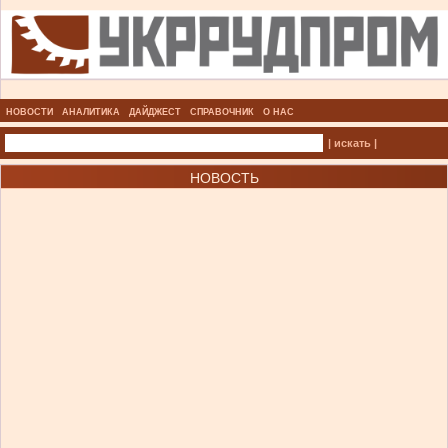
НОВОСТИ
АНАЛИТИКА
ДАЙДЖЕСТ
СПРАВОЧНИК
О НАС
| искать |
НОВОСТЬ