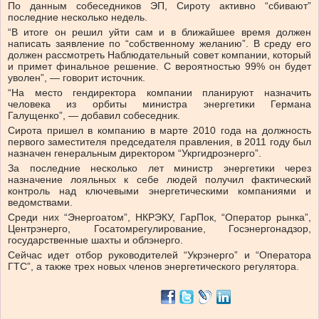
По данным собеседников ЭП, Сироту активно “сбивают”
последние несколько недель.
“В итоге он решил уйти сам и в ближайшее время должен
написать заявление по “собственному желанию”. В среду его
должен рассмотреть Наблюдательный совет компании, который
и примет финальное решение. С вероятностью 99% он будет
уволен”, — говорит источник.
“На место гендиректора компании планируют назначить
человека из орбиты министра энергетики Германа
Галущенко”, — добавил собеседник.
Сирота пришел в компанию в марте 2010 года на должность
первого заместителя председателя правления, в 2011 году был
назначен генеральным директором “Укргидроэнерго”.
За последние несколько лет министр энергетики через
назначение лояльных к себе людей
получил фактический
контроль над ключевыми
энергетическими компаниями и
ведомствами.
Среди них “Энергоатом”, НКРЭКУ, ГарПок, “Оператор рынка”,
Центрэнерго, Госатомрегулирование, Госэнергонадзор,
государственные шахты и облэнерго.
Сейчас идет отбор руководителей “Укрэнерго” и “Оператора
ГТС”, а также трех новых членов энергетического регулятора.