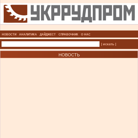
НОВОСТИ
АНАЛИТИКА
ДАЙДЖЕСТ
СПРАВОЧНИК
О НАС
| искать |
НОВОСТЬ