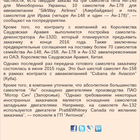
частности, есть твердые заказы на три самолета типа Ан-148
для Минобороны Украины, 10 самолетов Ан-178 для
авиакомпании “SilkWay Airlines” (Азербайджан) и пять
самолетов для Ирака (четыре Ан-148 и один — Ан-178)”, —
сообщают на госпредприятии.
Кроме того, по контракту с компанией из Королевства
Саудовская Аравия выполняется постройка самолета-
демонстратора Ан-132D, который планируется предъявить
заказчику в конце 2016 года. Также заключены
предварительные соглашения на поставку более 70 самолетов
семейства Ан-148, Ан-158, Ан-178 и Ан-132 авиаперевозчикам
из ОАЭ, Королевства Саудовская Аравия, Китая.
Однако последний раз передача готового самолета заказчику
состоялась в июне 2015 года. Это был шестой самолет Ан-158
в рамках контракта с авиакомпанией “Cubana de Aviacion”
(Куба).
Кроме того, в компании уточнили, что абсолютное большинство
самолетов “Ан” оснащено двигателями производства ПАО
“Мотор Сич” (Запорожье). “Однако требованием некоторых
иностранных заказчиков является оснащение самолетов
западными двигателями. Например, на самолете Ан-132
используются двигатели Pratt&Whitney Canada по желанию
заказчика”, — пояснили в ГП “Антонов”.