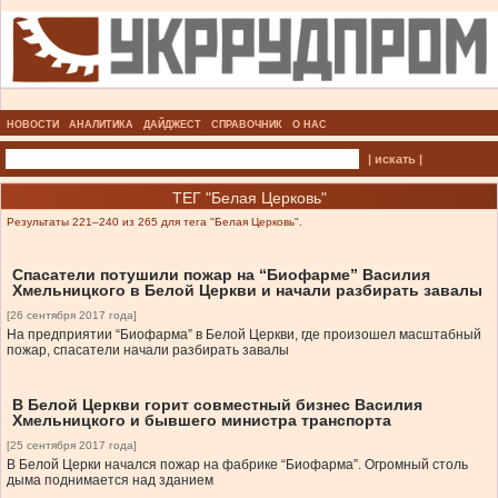
НОВОСТИ
АНАЛИТИКА
ДАЙДЖЕСТ
СПРАВОЧНИК
О НАС
| искать |
ТЕГ "Белая Церковь"
Результаты 221–240 из 265 для тега "Белая Церковь".
Спасатели потушили пожар на “Биофарме” Василия
Хмельницкого в Белой Церкви и начали разбирать завалы
[26 сентября 2017 года]
На предприятии “Биофарма” в Белой Церкви, где произошел масштабный
пожар, спасатели начали разбирать завалы
В Белой Церкви горит совместный бизнес Василия
Хмельницкого и бывшего министра транспорта
[25 сентября 2017 года]
В Белой Церки начался пожар на фабрике “Биофарма”. Огромный столь
дыма поднимается над зданием