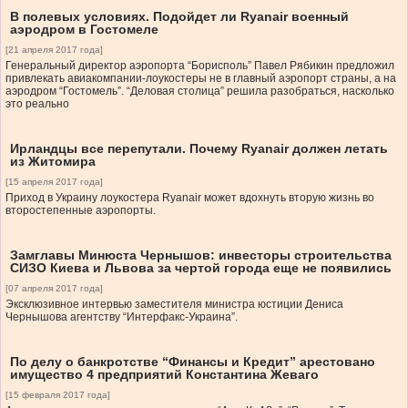
В полевых условиях. Подойдет ли Ryanair военный
аэродром в Гостомеле
[21 апреля 2017 года]
Генеральный директор аэропорта “Борисполь” Павел Рябикин предложил
привлекать авиакомпании-лоукостеры не в главный аэропорт страны, а на
аэродром “Гостомель”. “Деловая столица” решила разобраться, насколько
это реально
Ирландцы все перепутали. Почему Ryanair должен летать
из Житомира
[15 апреля 2017 года]
Приход в Украину лоукостера Ryanair может вдохнуть вторую жизнь во
второстепенные аэропорты.
Замглавы Минюста Чернышов: инвесторы строительства
СИЗО Киева и Львова за чертой города еще не появились
[07 апреля 2017 года]
Эксклюзивное интервью заместителя министра юстиции Дениса
Чернышова агентству “Интерфакс-Украина”.
По делу о банкротстве “Финансы и Кредит” арестовано
имущество 4 предприятий Константина Жеваго
[15 февраля 2017 года]