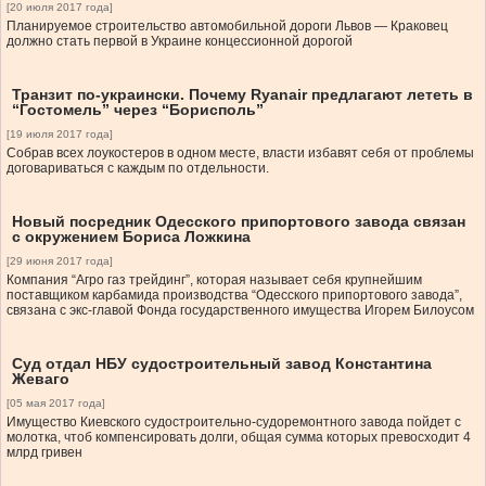
[20 июля 2017 года]
Планируемое строительство автомобильной дороги Львов — Краковец
должно стать первой в Украине концессионной дорогой
Транзит по-украински. Почему Ryanair предлагают лететь в
“Гостомель” через “Борисполь”
[19 июля 2017 года]
Собрав всех лоукостеров в одном месте, власти избавят себя от проблемы
договариваться с каждым по отдельности.
Новый посредник Одесского припортового завода связан
с окружением Бориса Ложкина
[29 июня 2017 года]
Компания “Агро газ трейдинг”, которая называет себя крупнейшим
поставщиком карбамида производства “Одесского припортового завода”,
связана с экс-главой Фонда государственного имущества Игорем Билоусом
Суд отдал НБУ судостроительный завод Константина
Жеваго
[05 мая 2017 года]
Имущество Киевского судостроительно-судоремонтного завода пойдет с
молотка, чтоб компенсировать долги, общая сумма которых превосходит 4
млрд гривен