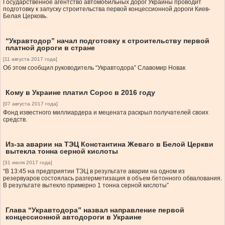
Государственное агентство автомобильных дорог Украины проводит
подготовку к запуску строительства первой концессионной дороги Киев-
Белая Церковь.
“Укравтодор” начал подготовку к строительству первой
платной дороги в стране
[11 августа 2017 года]
Об этом сообщил руководитель “Укравтодора” Славомир Новак
Кому в Украине платил Сорос в 2016 году
[07 августа 2017 года]
Фонд известного миллиардера и мецената раскрыл получателей своих
средств.
Из-за аварии на ТЭЦ Константина Жеваго в Белой Церкви
вытекла тонна серной кислоты
[31 июля 2017 года]
“В 13:45 на предприятии ТЭЦ в результате аварии на одном из
резервуаров состоялась разгерметизация в объем бетонного обвалования.
В результате вытекло примерно 1 тонна серной кислоты”
Глава “Укравтодора” назвал направление первой
концессионной автодороги в Украине