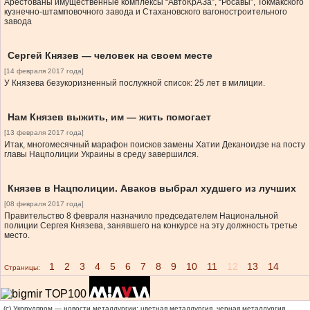
Арестованы имущественные комплексы “АвтоКрАЗа”, “Росавы”, Токмакского
кузнечно-штамповочного завода и Стахановского вагоностроительного
завода
Сергей Князев — человек на своем месте
[14 февраля 2017 года]
У Князева безукоризненный послужной список: 25 лет в милиции.
Нам Князев выжить, им — жить помогает
[13 февраля 2017 года]
Итак, многомесячный марафон поисков замены Хатии Деканоидзе на посту
главы Нацполиции Украины в среду завершился.
Князев в Нацполиции. Аваков выбрал худшего из лучших
[08 февраля 2017 года]
Правительство 8 февраля назначило председателем Национальной
полиции Сергея Князева, занявшего на конкурсе на эту должность третье
место.
1
2
3
4
5
6
7
8
9
10
11
12
13
14
Страницы:
(c) Укррудпром — новости металлургии: цветная металлургия, черная металлургия,