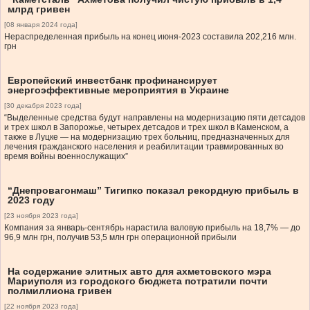
млрд гривен
[08 января 2024 года]
Нераспределенная прибыль на конец июня-2023 составила 202,216 млн.
грн
Европейский инвестбанк профинансирует
энергоэффективные мероприятия в Украине
[30 декабря 2023 года]
“Выделенные средства будут направлены на модернизацию пяти детсадов
и трех школ в Запорожье, четырех детсадов и трех школ в Каменском, а
также в Луцке — на модернизацию трех больниц, предназначенных для
лечения гражданского населения и реабилитации травмированных во
время войны военнослужащих”
“Днепровагонмаш” Тигипко показал рекордную прибыль в
2023 году
[23 ноября 2023 года]
Компания за январь-сентябрь нарастила валовую прибыль на 18,7% — до
96,9 млн грн, получив 53,5 млн грн операционной прибыли
На содержание элитных авто для ахметовского мэра
Мариуполя из городского бюджета потратили почти
полмиллиона гривен
[22 ноября 2023 года]