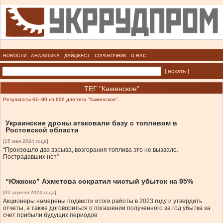
НОВОСТИ
АНАЛИТИКА
ДАЙДЖЕСТ
СПРАВОЧНИК
О НАС
| искать |
ТЕГ "Каменское"
Результаты 61–80 из 696 для тега "Каменское".
Украинские дроны атаковали базу с топливом в
Ростовской области
[15 мая 2024 года]
“Произошло два взрыва, возгорания топлива это не вызвало.
Пострадавших нет”
“Южкокс” Ахметова сократил чистый убыток на 95%
[02 апреля 2024 года]
Акционеры намерены подвести итоги работы в 2023 году и утвердить
отчеты, а также договориться о погашении полученного за год убытка за
счет прибыли будущих периодов