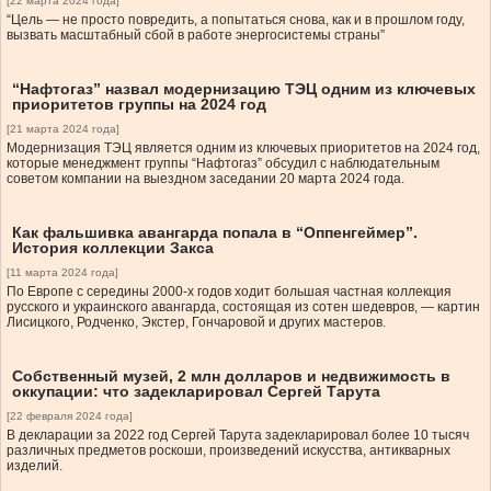
[22 марта 2024 года]
“Цель — не просто повредить, а попытаться снова, как и в прошлом году,
вызвать масштабный сбой в работе энергосистемы страны”
“Нафтогаз” назвал модернизацию ТЭЦ одним из ключевых
приоритетов группы на 2024 год
[21 марта 2024 года]
Модернизация ТЭЦ является одним из ключевых приоритетов на 2024 год,
которые менеджмент группы “Нафтогаз” обсудил с наблюдательным
советом компании на выездном заседании 20 марта 2024 года.
Как фальшивка авангарда попала в “Оппенгеймер”.
История коллекции Закса
[11 марта 2024 года]
По Европе с середины 2000-х годов ходит большая частная коллекция
русского и украинского авангарда, состоящая из сотен шедевров, — картин
Лисицкого, Родченко, Экстер, Гончаровой и других мастеров.
Собственный музей, 2 млн долларов и недвижимость в
оккупации: что задекларировал Сергей Тарута
[22 февраля 2024 года]
В декларации за 2022 год Сергей Тарута задекларировал более 10 тысяч
различных предметов роскоши, произведений искусства, антикварных
изделий.