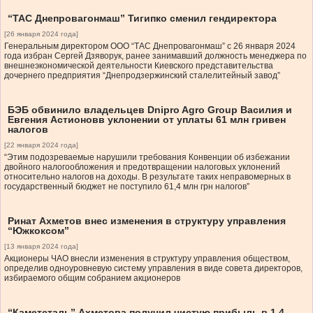
“ТАС Днепровагонмаш” Тигипко сменил гендиректора
[26 января 2024 года]
Генеральным директором ООО “ТАС Днепровагонмаш” с 26 января 2024
года избран Сергей Дзяворук, ранее занимавший должность менеджера по
внешнеэкономической деятельности Киевского представительства
дочернего предприятия “Днепродзержинский сталелитейный завод”
БЭБ обвинило владельцев Dnipro Agro Group Василия и
Евгения Астионовв уклонении от уплаты 61 млн гривен
налогов
[22 января 2024 года]
“Этим подозреваемые нарушили требования Конвенции об избежании
двойного налогообложения и предотвращении налоговых уклонений
относительно налогов на доходы. В результате таких неправомерных в
государственный бюджет не поступило 61,4 млн грн налогов”
Ринат Ахметов внес изменения в структуру управления
“Южкоксом”
[13 января 2024 года]
Акционеры ЧАО внесли изменения в структуру управления обществом,
определив одноуровневую систему управления в виде совета директоров,
избираемого общим собранием акционеров
“Каметсталь” Ахметова получил чистую прибыль в 1,4