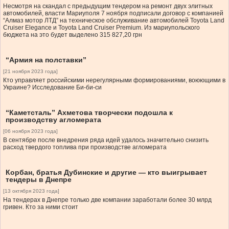
Несмотря на скандал с предыдущим тендером на ремонт двух элитных
автомобилей, власти Мариуполя 7 ноября подписали договор с компанией
“Алмаз мотор ЛТД” на техническое обслуживание автомобилей Toyota Land
Cruiser Elegance и Toyota Land Cruiser Premium. Из мариупольского
бюджета на это будет выделено 315 827,20 грн
“Армия на полставки”
[21 ноября 2023 года]
Кто управляет российскими нерегулярными формированиями, воюющими в
Украине? Исследование Би-би-си
“Каметсталь” Ахметова творчески подошла к
производству агломерата
[06 ноября 2023 года]
В сентябре после внедрения ряда идей удалось значительно снизить
расход твердого топлива при производстве агломерата
Корбан, братья Дубинские и другие — кто выигрывает
тендеры в Днепре
[13 октября 2023 года]
На тендерах в Днепре только две компании заработали более 30 млрд
гривен. Кто за ними стоит