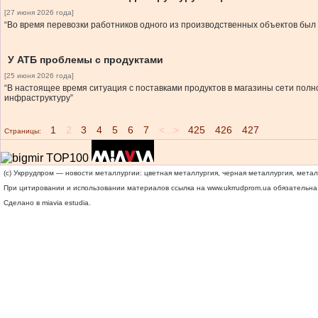
[27 июня 2026 года]
“Во время перевозки работников одного из производственных объектов был 
У АТБ проблемы с продуктами
[25 июня 2026 года]
“В настоящее время ситуация с поставками продуктов в магазины сети пол
инфраструктуру”
1
2
3
4
5
6
7
<...>
425
426
427
Страницы:
(c) Укррудпром — новости металлургии: цветная металлургия, черная металлургия, мета
При цитировании и использовании материалов ссылка на
www.ukrrudprom.ua
обязательна.
Сделано в miavia estudia.