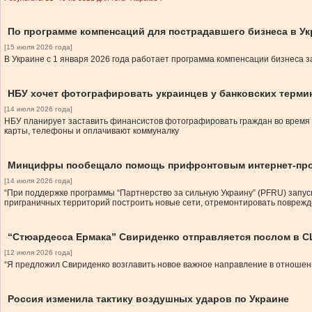
По программе компенсаций для пострадавшего бизнеса в Ук
[15 июля 2026 года]
В Украине с 1 января 2026 года работает программа компенсации бизнеса
НБУ хочет фотографировать украинцев у банковских терми
[14 июля 2026 года]
НБУ планирует заставить финансистов фотографировать граждан во время 
карты, телефоны и оплачивают коммуналку
Минцифры пообещало помощь прифронтовым интернет-пр
[14 июля 2026 года]
“При поддержке программы “Партнерство за сильную Украину” (PFRU) запу
приграничных территорий построить новые сети, отремонтировать поврежд
“Стюардесса Ермака” Свириденко отправляется послом в 
[12 июля 2026 года]
“Я предложил Свириденко возглавить новое важное направление в отношен
Россия изменила тактику воздушных ударов по Украине