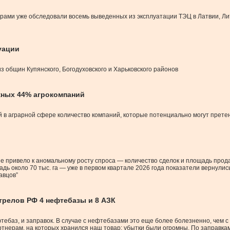
рами уже обследовали восемь выведенных из эксплуатации ТЭЦ в Латвии, Лит
уации
з общин Купянского, Богодуховского и Харьковского районов
жных 44% агрокомпаний
в аграрной сфере количество компаний, которые потенциально могут претенд
не привело к аномальному росту спроса — количество сделок и площадь про
дь около 70 тыс. га — уже в первом квартале 2026 года показатели вернулись
авцов”
трелов РФ 4 нефтебазы и 8 АЗК
фтебаз, и заправок. В случае с нефтебазами это еще более болезненно, чем
тнерам, на которых хранился наш товар; убытки были огромны. По заправкам