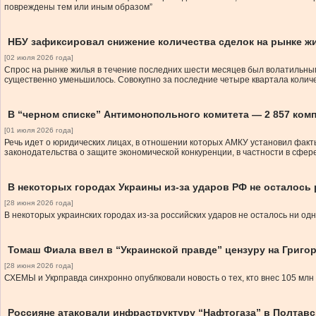
повреждены тем или иным образом”
НБУ зафиксировал снижение количества сделок на рынке ж
[02 июля 2026 года]
Спрос на рынке жилья в течение последних шести месяцев был волатильным.
существенно уменьшилось. Совокупно за последние четыре квартала колич
В “черном списке” Антимонопольного комитета — 2 857 ком
[01 июля 2026 года]
Речь идет о юридических лицах, в отношении которых АМКУ установил фак
законодательства о защите экономической конкуренции, в частности в сфе
В некоторых городах Украины из-за ударов РФ не осталос
[28 июня 2026 года]
В некоторых украинских городах из-за российских ударов не осталось ни 
Томаш Фиала ввел в “Украинской правде” цензуру на Григо
[28 июня 2026 года]
СХЕМЫ и Укрправда синхронно опублковали новость о тех, кто внес 105 мл
Россияне атаковали инфраструктуру “Нафтогаза” в Полтавс