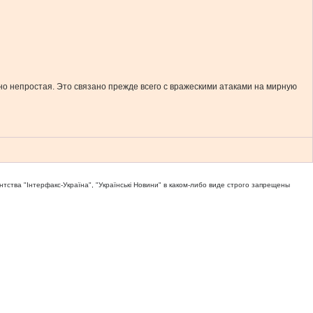
но непростая. Это связано прежде всего с вражескими атаками на мирную
тва "Iнтерфакс-Україна", "Українськi Новини" в каком-либо виде строго запрещены