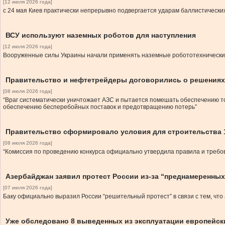
[12 июля 2026 года]
с 24 мая Киев практически непрерывно подвергается ударам баллистических
ВСУ используют наземных роботов для наступления
[12 июля 2026 года]
Вооруженные силы Украины начали применять наземные робототехнические 
Правительство и нефтетрейдеры договорились о решениях
[08 июля 2026 года]
“Враг систематически уничтожает АЗС и пытается помешать обеспечению топ
обеспечению бесперебойных поставок и предотвращению потерь”
Правительство сформировало условия для строительства 
[08 июля 2026 года]
“Комиссия по проведению конкурса официально утвердила правила и требов
Азербайджан заявил протест России из-за “преднамеренных”
[07 июля 2026 года]
Баку официально выразил России “решительный протест” в связи с тем, чт
Уже обследовано 8 выведенных из эксплуатации европейск