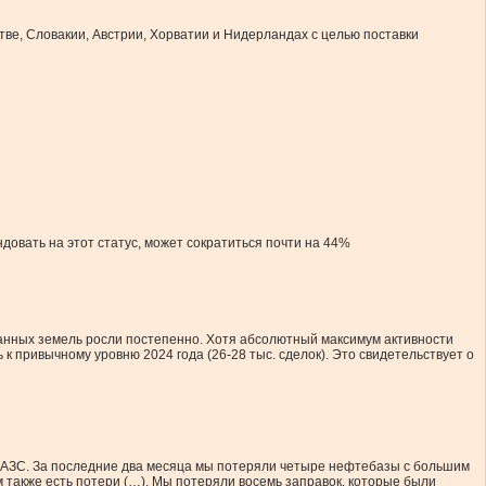
ве, Словакии, Австрии, Хорватии и Нидерландах с целью поставки
овать на этот статус, может сократиться почти на 44%
данных земель росли постепенно. Хотя абсолютный максимум активности
 к привычному уровню 2024 года (26-28 тыс. сделок). Это свидетельствует о
 с АЗС. За последние два месяца мы потеряли четыре нефтебазы с большим
 также есть потери (…). Мы потеряли восемь заправок, которые были