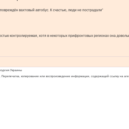
повреждён вахтовый автобус. К счастью, люди не пострадали”
ностью контролируемая, хотя в некоторых прифронтовых регионах она доволь
ллургия Украины
 Перепечатка, копирование или воспроизведение информации, содержащей ссылку на агентс