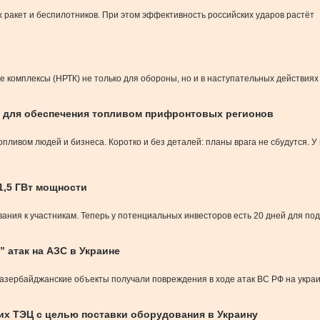
 ракет и беспилотников. При этом эффективность российских ударов растёт
комплексы (НРТК) не только для обороны, но и в наступательных действиях
 для обеспечения топливом прифронтовых регионов
ливом людей и бизнеса. Коротко и без деталей: планы врага не сбудутся. У
1,5 ГВт мощности
ания к участникам. Теперь у потенциальных инвесторов есть 20 дней для по
 атак на АЗС в Украине
о азербайджанские объекты получали повреждения в ходе атак ВС РФ на укра
их ТЭЦ с целью поставки оборудования в Украину