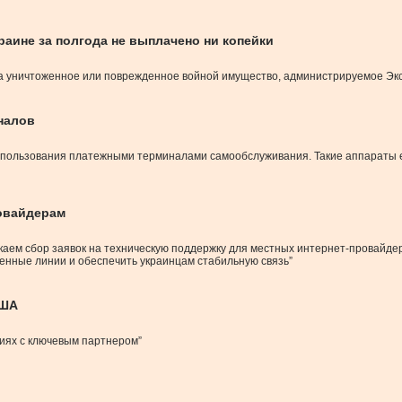
раине за полгода не выплачено ни копейки
 за уничтоженное или поврежденное войной имущество, администрируемое Эк
налов
пользования платежными терминалами самообслуживания. Такие аппараты ест
овайдерам
скаем сбор заявок на техническую поддержку для местных интернет-провай
енные линии и обеспечить украинцам стабильную связь”
США
иях с ключевым партнером”