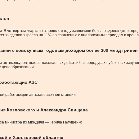
илья
 В четвертом квартале в прошлом году заключили больше сделок купли-продаж
ество сделок выросло на 11% по сравнению с аналогичным периодом в прошл
паний с совокупным годовым доходом более 300 млрд гривен
ты антиконкурентных согласованных действий в процедурах публичных закуп
ре ценообразования
ь работающих АЗС
одной работающей автозаправочной станции
рия Козловского и Александра Свищева
н за министра из МинДичи — Герича Галущенко
кой и Харьковской областях