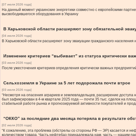
[07 июля 2026 года]
На данный момент украинские энергетики совместно с европейскими партне
высвободившегося оборудования в Украину
В Харьковской области расширяют зону обязательной эвак
[04 июля 2026 года]
В Харьковской области расширяют зону эвакуации гражданского населения и
Изменение критериев “выбивает” из статуса критически ва
[03 июля 2026 года]
После ужесточения критериев определения критически важных предприятий 
Сельхозземля в Украине за 5 лет подорожала почти втрое
[03 июля 2026 года]
“Несмотря на опасения аграриев и землевладельцев, расширение доступа 
был зафиксирован в 4-м квартале 2025 года — почти 35 тыс. сделок на площа
стабильной работе рынка и прогнозируемой активности покупателей и прод
“ОККО” за последние два месяца потеряла в результате обс
[02 июля 2026 года]
“К сожалению, эта проблема (обстрелы со стороны РФ — ЭР) касается и не
количеством товара. Часть нефтебаз принадлежала нам, часть — нашим пар