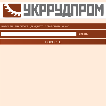
НОВОСТИ
АНАЛИТИКА
ДАЙДЖЕСТ
СПРАВОЧНИК
О НАС
| искать |
НОВОСТЬ