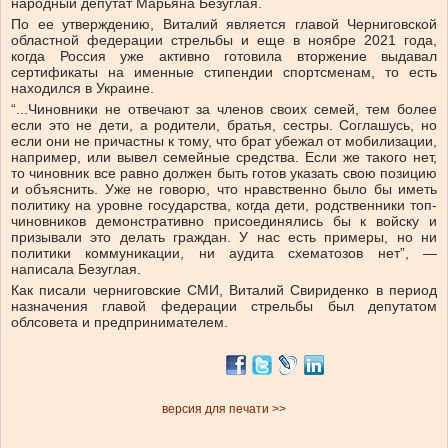
народный депутат Марьяна Безуглая.
По ее утверждению, Виталий является главой Черниговской
областной федерации стрельбы и еще в ноябре 2021 года,
когда Россия уже активно готовила вторжение выдавал
сертификаты на именные стипендии спортсменам, то есть
находился в Украине.
“...Чиновники не отвечают за членов своих семей, тем более
если это не дети, а родители, братья, сестры. Соглашусь, но
если они не причастны к тому, что брат убежал от мобилизации,
например, или вывел семейные средства. Если же такого нет,
то чиновник все равно должен быть готов указать свою позицию
и объяснить. Уже не говорю, что нравственно было бы иметь
политику на уровне государства, когда дети, родственники топ-
чиновников демонстративно присоединялись бы к войску и
призывали это делать граждан. У нас есть примеры, но ни
политики коммуникации, ни аудита схематозов нет”, —
написала Безуглая.
Как писали черниговские СМИ, Виталий Свириденко в период
назначения главой федерации стрельбы был депутатом
облсовета и предпринимателем.
версия для печати >>