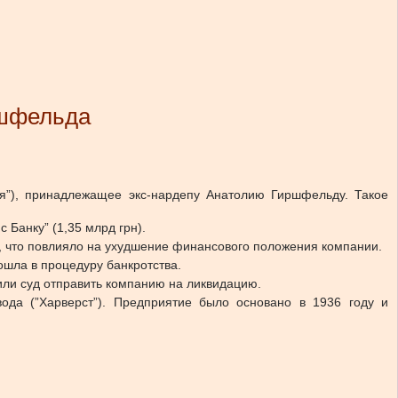
ршфельда
ия”), принадлежащее экс-нардепу Анатолию Гиршфельду. Такое
 Банку” (1,35 млрд грн).
 что повлияло на ухудшение финансового положения компании.
ошла в процедуру банкротства.
или суд отправить компанию на ликвидацию.
вода (”Харверст”). Предприятие было основано в 1936 году и