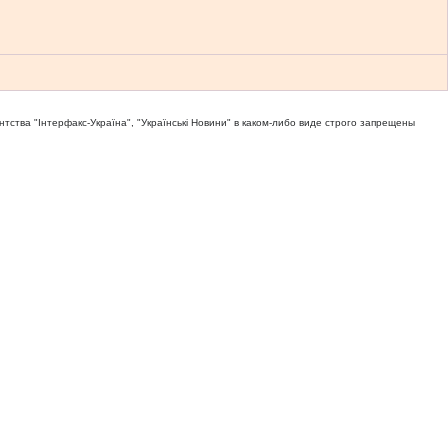
тва "Iнтерфакс-Україна", "Українськi Новини" в каком-либо виде строго запрещены