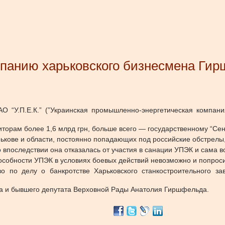
мпанию харьковского бизнесмена Ги
АО “У.П.Е.К.” (”Украинская промышленно-энергетическая компан
торам более 1,6 млрд грн, больше всего — государственному “Сенс
кове и области, постоянно попадающих под российские обстрелы,
впоследствии она отказалась от участия в санации УПЭК и сама в
особности УПЭК в условиях боевых действий невозможно и попрос
о по делу о банкротстве Харьковского станкостроительного за
на и бывшего депутата Верховной Рады Анатолия Гиршфельда.