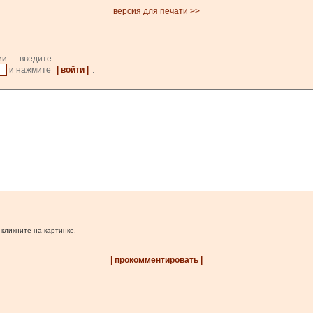
версия для печати >>
ии — введите
и нажмите
| войти |
.
 кликните на картинке.
| прокомментировать |