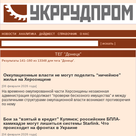
НОВОСТИ
АНАЛИТИКА
ДАЙДЖЕСТ
СПРАВОЧНИК
О НАС
| искать |
ТЕГ "Донецк"
Результаты 141–160 из 13348 для тега "Донецк".
Оккупационные власти не могут поделить “ничейное”
жилье на Херсонщине
[06 февраля 2026 года]
На временно оккупированной части Херсонщины незаконная
администрация продолжает “проверки бесхозного имущества” и между
различными структурами оккупационной власти возникают противоречия
по нему
Бои за “взятый в кредит” Купянск; российские БПЛА-
камикадзе могут лишиться системы Starlink. Что
происходит на фронтах в Украине
[04 февраля 2026 года]