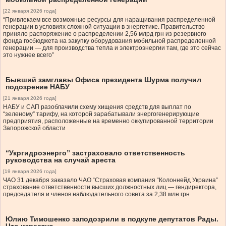
[22 января 2026 года]
“Привлекаем все возможные ресурсы для наращивания распределенной
генерации в условиях сложной ситуации в энергетике. Правительство
приняло распоряжение о распределении 2,56 млрд грн из резервного
фонда госбюджета на закупку оборудования мобильной распределенной
генерации — для производства тепла и электроэнергии там, где это сейчас
это нужнее всего”
Бывший замглавы Офиса президента Шурма получил
подозрение НАБУ
[21 января 2026 года]
НАБУ и САП разоблачили схему хищения средств для выплат по
“зеленому” тарифу, на которой зарабатывали энергогенерирующие
предприятия, расположенные на временно оккупированной территории
Запорожской области
“Укргидроэнерго” застраховало ответственность
руководства на случай ареста
[19 января 2026 года]
ЧАО 31 декабря заказало ЧАО “Страховая компания “Колоннейд Украина”
страхование ответственности высших должностных лиц — гендиректора,
председателя и членов наблюдательного совета за 2,38 млн грн
Юлию Тимошенко заподозрили в подкупе депутатов Рады.