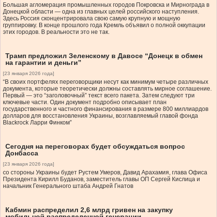
Большая агломерация промышленных городов Покровска и Мирнограда в
Донецкой области — одна из главных целей российского наступления.
Здесь Россия сконцентрировала свою самую крупную и мощную
группировку. В конце прошлого года Кремль объявил о полной оккупации
этих городов. В реальности это не так.
Трамп предложил Зеленскому в Давосе “Донецк в обмен
на гарантии и деньги”
[23 января 2026 года]
“В своих портфелях переговорщики несут как минимум четыре различных
документа, которые теоретически должны составлять мирное соглашение.
Первый — это “заголовочный” текст всего пакета. Затем следуют три
ключевые части. Один документ подробно описывает план
государственного и частного финансирования в размере 800 миллиардов
долларов для восстановления Украины, возглавляемый главой фонда
Blackrock Ларри Финком”
Сегодня на переговорах будет обсуждаться вопрос
Донбасса
[23 января 2026 года]
со стороны Украины будет Рустем Умеров, Давид Арахамия, глава Офиса
Президента Кирилл Буданов, заместитель главы ОП Сергей Кислица и
начальник Генерального штаба Андрей Гнатов
Кабмин распределил 2,6 млрд гривен на закупку
мобильной распределенной генерации