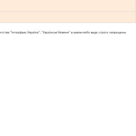
тва "Iнтерфакс-Україна", "Українськi Новини" в каком-либо виде строго запрещены