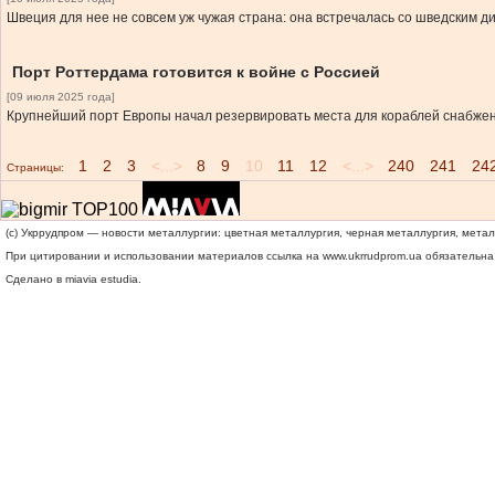
Швеция для нее не совсем уж чужая страна: она встречалась со шведским д
Порт Роттердама готовится к войне с Россией
[09 июля 2025 года]
Крупнейший порт Европы начал резервировать места для кораблей снабжени
1
2
3
<...>
8
9
10
11
12
<...>
240
241
24
Страницы:
(c) Укррудпром — новости металлургии: цветная металлургия, черная металлургия, мета
При цитировании и использовании материалов ссылка на
www.ukrrudprom.ua
обязательна.
Сделано в miavia estudia.