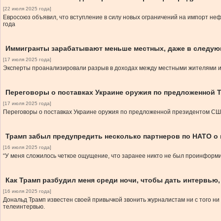
[22 июля 2025 года]
Евросоюз объявил, что вступление в силу новых ограничений на импорт неф
года
Иммигранты зарабатывают меньше местных, даже в следую
[17 июля 2025 года]
Эксперты проанализировали разрыв в доходах между местными жителями и 
Переговоры о поставках Украине оружия по предложенной Т
[17 июля 2025 года]
Переговоры о поставках Украине оружия по предложенной президентом США 
Трамп забыл предупредить несколько партнеров по НАТО о п
[16 июля 2025 года]
“У меня сложилось четкое ощущение, что заранее никто не был проинформир
Как Трамп разбудил меня среди ночи, чтобы дать интервью,
[16 июля 2025 года]
Дональд Трамп известен своей привычкой звонить журналистам ни с того н
телеинтервью.