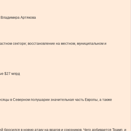
и Владимира Артякова
частном секторе; восстановление на местном, муниципальном и
ые $27 млрд
есяцы в Северном полушарии значительная часть Европы, а также
й бросился в новую атаку на врагов и союзников. Чего добивается Трамп, и