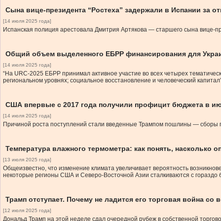
Сына вице-президента “Ростеха” задержали в Испании за о
[14 июля 2025 года]
Испанская полиция арестовала Дмитрия Артякова — старшего сына вице-пр
Общий объем выделенного ЕБРР финансирования для Украи
[14 июля 2025 года]
“На URC-2025 ЕБРР принимал активное участие во всех четырех тематическ
региональном уровнях; социальное восстановление и человеческий капитал
США впервые с 2017 года получили профицит бюджета в ию
[14 июля 2025 года]
Причиной роста поступлений стали введенные Трампом пошлины — сборы по
Температура влажного термометра: как понять, насколько о
[13 июля 2025 года]
Общеизвестно, что изменение климата увеличивает вероятность возникнов
некоторые регионы США и Северо-Восточной Азии сталкиваются с гораздо 
Трамп отступает. Почему не ладится его торговая война со 
[12 июля 2025 года]
Дональд Трамп на этой неделе сдал очередной рубеж в собственной торговой