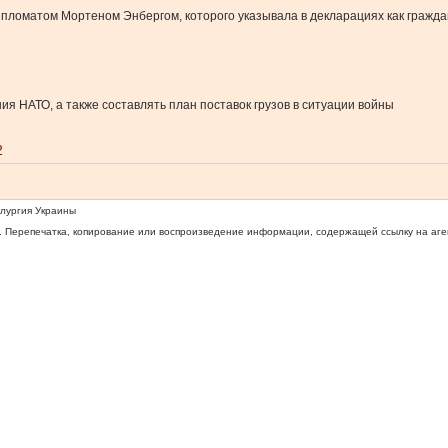
ипломатом Мортеном Энбергом, которого указывала в декларациях как гражда
я НАТО, а также составлять план поставок грузов в ситуации войны
2
ллургия Украины
 Перепечатка, копирование или воспроизведение информации, содержащей ссылку на агентс