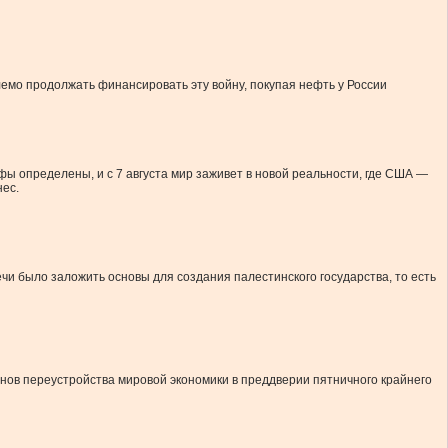
лемо продолжать финансировать эту войну, покупая нефть у России
ифы определены, и с 7 августа мир заживет в новой реальности, где США —
нес.
 было заложить основы для создания палестинского государства, то есть
нов переустройства мировой экономики в преддверии пятничного крайнего