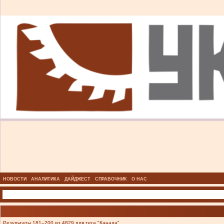
НОВОСТИ
АНАЛИТИКА
ДАЙДЖЕСТ
СПРАВОЧНИК
О НАС
Результаты 181–200 из 4829 для тега "Канада".