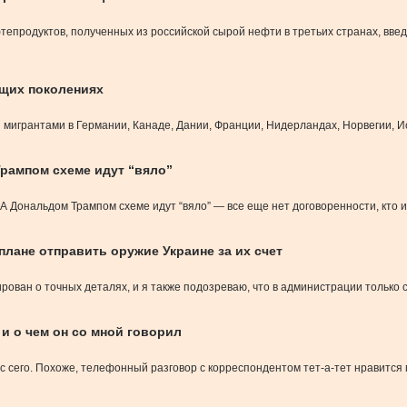
тепродуктов, полученных из российской сырой нефти в третьих странах, введ
щих поколениях
мигрантами в Германии, Канаде, Дании, Франции, Нидерландах, Норвегии, 
рампом схеме идут “вяло”
Дональдом Трампом схеме идут “вяло” — все еще нет договоренности, кто и
лане отправить оружие Украине за их счет
ован о точных деталях, и я также подозреваю, что в администрации только с
 и о чем он со мной говорил
и с сего. Похоже, телефонный разговор с корреспондентом тет-а-тет нравит