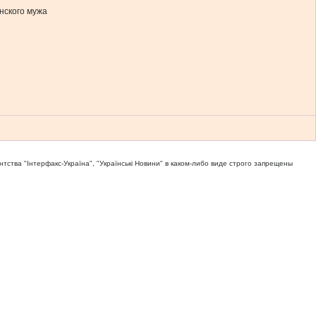
нского мужа
тва "Iнтерфакс-Україна", "Українськi Новини" в каком-либо виде строго запрещены