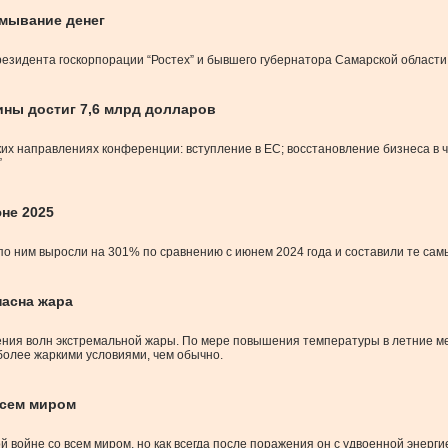
тмывание денег
езидента госкорпорации “Ростех” и бывшего губернатора Самарской област
ны достиг 7,6 млрд долларов
их направлениях конференции: вступление в ЕС; восстановление бизнеса в 
”
не 2025
 ним выросли на 301% по сравнению с июнем 2024 года и составили те сам
пасна жара
ения волн экстремальной жары. По мере повышения температуры в летние м
более жаркими условиями, чем обычно.
всем миром
 войне со всем миром, но как всегда после поражения он с удвоенной энергие