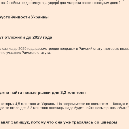
орговой войны не достигнута, а ущерб для Америки растет с каждым днем?
ерустойчивости Украины
ут отложили до 2029 года
тложила до 2029 года рассмотрение поправок в Римский статут, которые поз
 не участник Римского статута.
ужно найти новые рынки для 3,2 млн тонн
которых 4,5 млн тонн из Украины. На втором месте по поставкам — Канада с 1
 где-то около для 3,2 млн тонн пшеницы надо будет найти новые рынки сбыта”
авят Залищук, потому что она уже трахалась со шведом