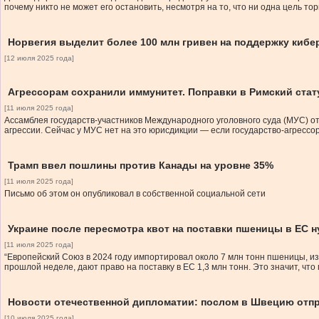
почему никто не может его остановить, несмотря на то, что ни одна цель т
Норвегия выделит более 100 млн гривен на поддержку киб
[12 июля 2025 года]
Агрессорам сохранили иммунитет. Поправки в Римский стат
[11 июля 2025 года]
Ассамблея государств-участников Международного уголовного суда (МУС) о
агрессии. Сейчас у МУС нет на это юрисдикции — если государство-агрессор
Трамп ввел пошлины против Канады на уровне 35%
[11 июля 2025 года]
Письмо об этом он опубликовал в собственной социальной сети
Украине после пересмотра квот на поставки пшеницы в ЕС н
[11 июля 2025 года]
“Европейский Союз в 2024 году импортировал около 7 млн тонн пшеницы, из 
прошлой неделе, дают право на поставку в ЕС 1,3 млн тонн. Это значит, что
Новости отечественной дипломатии: послом в Швецию отпр
[10 июля 2025 года]