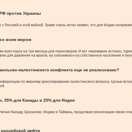
РФ против Украины
 с Россией и этой войной. Трамп очень четко заявил, что для Индии неприем
 со всем миром
же взял паузу на три месяца для переговоров. И вот перемирие истекло, тар
лю для давления на врагов, на союзников и на собственное население и биз
раильско-палестинского конфликта еще не реализовано?
ференцию по мирному урегулированию палестинского вопроса. Целью встречи
ов.
, 35% для Канады и 25% для Индии
лючая Канаду, Бразилию, Индию и Тайвань, продолжая реализацию своих пла
з российской нефти