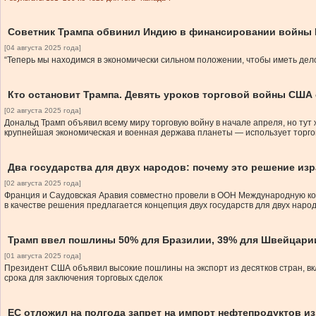
Советник Трампа обвинил Индию в финансировании войны 
[04 августа 2025 года]
“Теперь мы находимся в экономически сильном положении, чтобы иметь дело
Кто остановит Трампа. Девять уроков торговой войны США
[02 августа 2025 года]
Дональд Трамп объявил всему миру торговую войну в начале апреля, но тут 
крупнейшая экономическая и военная держава планеты — использует торгов
Два государства для двух народов: почему это решение из
[02 августа 2025 года]
Франция и Саудовская Аравия совместно провели в ООН Международную кон
в качестве решения предлагается концепция двух государств для двух народ
Трамп ввел пошлины 50% для Бразилии, 39% для Швейцарии
[01 августа 2025 года]
Президент США объявил высокие пошлины на экспорт из десятков стран, вк
срока для заключения торговых сделок
ЕС отложил на полгода запрет на импорт нефтепродуктов и