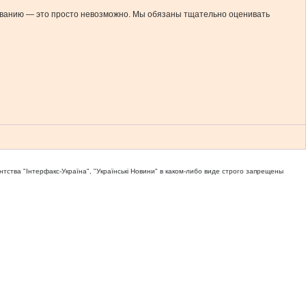
бованию — это просто невозможно. Мы обязаны тщательно оценивать
тва "Iнтерфакс-Україна", "Українськi Новини" в каком-либо виде строго запрещены