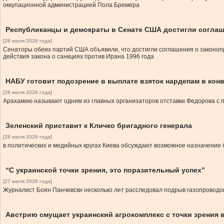
оккупационной администрацией Пола Бремера
Республиканцы и демократы в Сенате США достигли соглаше
[28 июля 2026 года]
Сенаторы обеих партий США объявили, что достигли соглашения о законоп
действия закона о санкциях против Ирана 1996 года
НАБУ готовит подозрение в выплате взяток нардепам в кон
[28 июля 2026 года]
Арахамию называют одним из главных организаторов отставки Федорова с 
Зеленский приставит к Кличко бригадного генерала
[28 июля 2026 года]
в политических и медийных кругах Киева обсуждают возможное назначение 
“С украинской точки зрения, это поразительный успех”
[27 июля 2026 года]
Журналист Боян Панчевски несколько лет расследовал подрыв газопроводов
Австрию смущает украинский агрокомплекс с точки зрения 