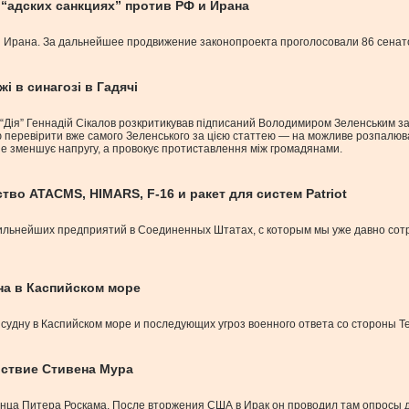
“адских санкциях” против РФ и Ирана
и Ирана. За дальнейшее продвижение законопроекта проголосовали 86 сенат
і в синагозі в Гадячі
 “Дія” Геннадій Сікалов розкритикував підписаний Володимиром Зеленським за
ю перевірити вже самого Зеленського за цією статтею — на можливе розпалюв
не зменшує напругу, а провокує протиставлення між громадянами.
во ATACMS, HIMARS, F-16 и ракет для систем Patriot
сильнейших предприятий в Соединенных Штатах, с которым мы уже давно сот
на в Каспийском море
 судну в Каспийском море и последующих угроз военного ответа со стороны Т
ьствие Стивена Мура
нца Питера Роскама. После вторжения США в Ирак он проводил там опросы д