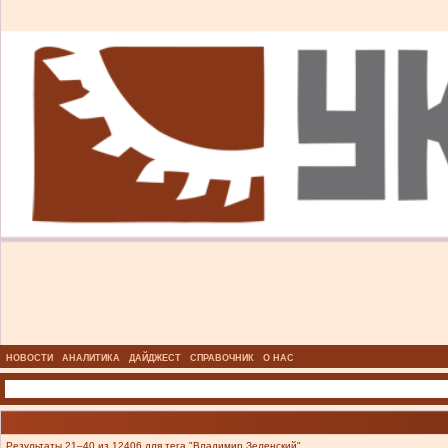
НОВОСТИ
АНАЛИТИКА
ДАЙДЖЕСТ
СПРАВОЧНИК
О НАС
Результаты 21–40 из 12406 для тега "Владимир Зеленский".