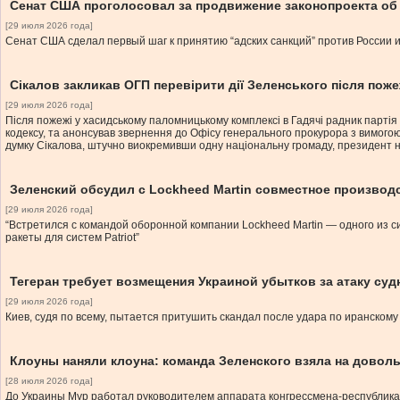
Сенат США проголосовал за продвижение законопроекта об 
[29 июля 2026 года]
Сенат США сделал первый шаг к принятию “адских санкций” против России 
Сікалов закликав ОГП перевірити дії Зеленського після пожеж
[29 июля 2026 года]
Після пожежі у хасидському паломницькому комплексі в Гадячі радник партія
кодексу, та анонсував звернення до Офісу генерального прокурора з вимого
думку Сікалова, штучно виокремивши одну національну громаду, президент 
Зеленский обсудил с Lockheed Martin совместное производст
[29 июля 2026 года]
“Встретился с командой оборонной компании Lockheed Martin — одного из 
ракеты для систем Patriot”
Тегеран требует возмещения Украиной убытков за атаку суд
[29 июля 2026 года]
Киев, судя по всему, пытается притушить скандал после удара по иранскому
Клоуны наняли клоуна: команда Зеленского взяла на довол
[28 июля 2026 года]
До Украины Мур работал руководителем аппарата конгрессмена-республика