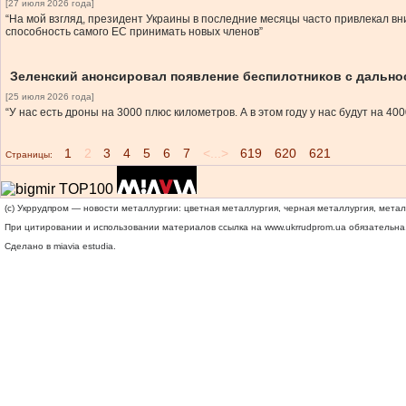
[27 июля 2026 года]
“На мой взгляд, президент Украины в последние месяцы часто привлекал в
способность самого ЕС принимать новых членов”
Зеленский анонсировал появление беспилотников с дальнос
[25 июля 2026 года]
“У нас есть дроны на 3000 плюс километров. А в этом году у нас будут на 40
1
2
3
4
5
6
7
<...>
619
620
621
Страницы:
(c) Укррудпром — новости металлургии: цветная металлургия, черная металлургия, мета
При цитировании и использовании материалов ссылка на
www.ukrrudprom.ua
обязательна.
Сделано в miavia estudia.