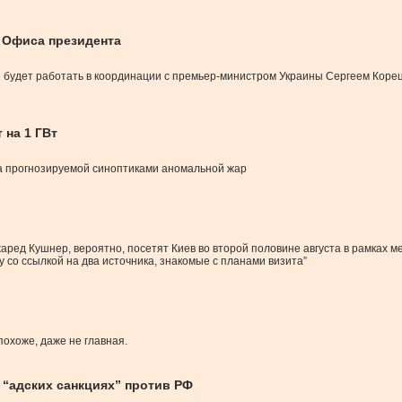
 Офиса президента
 будет работать в координации с премьер-министром Украины Сергеем Корец
 на 1 ГВт
-за прогнозируемой синоптиками аномальной жар
ед Кушнер, вероятно, посетят Киев во второй половине августа в рамках м
со ссылкой на два источника, знакомые с планами визита”
похоже, даже не главная.
 “адских санкциях” против РФ