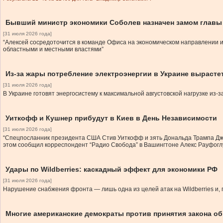
Бывший министр экономики Соболев назначен замом главы
[31 июля 2026 года]
“Алексей сосредоточится в команде Офиса на экономическом направлении и
областными и местными властями”
Из-за жары потребление электроэнергии в Украине вырастет
[31 июля 2026 года]
В Украине готовят энергосистему к максимальной августовской нагрузке из
Уиткофф и Кушнер прибудут в Киев в День Независимости
[31 июля 2026 года]
“Спецпосланник президента США Стив Уиткофф и зять Дональда Трампа Джар
этом сообщил корреспондент “Радио Свобода” в Вашингтоне Алекс Рауфоглу 
Удары по Wildberries: каскадный эффект для экономики РФ
[31 июля 2026 года]
Нарушение снабжения фронта — лишь одна из целей атак на Wildberries и, 
Многие американские демократы против принятия закона об