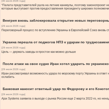
[30 июля 2026 года]
“Палата представителей ушла на летние каникулы, поэтому законопроект не
которые выступают против предоставления президенту широких полномочи
Венгрия вновь заблокировала открытие новых переговорны
[29 июля 2026 года]
Переговорный процесс по вступлению Украины в Европейский Союз вновь с
Украина перешла от поджогов НПЗ к ударам по труднозаме
[29 июля 2026 года]
Цель — держать заводы в простое как можно дольше
После атаки на свое судно Иран хотел ударить по украинск
[29 июля 2026 года]
Иран рассматривал возможность удара по морскому порту Украины в ответ 
ослабить
Банковая наносит ответный удар по Федорову и его Коното
[29 июля 2026 года]
Ajax Systems заявила о выходе с рынка России еще 2 марта 2022-го, но нена