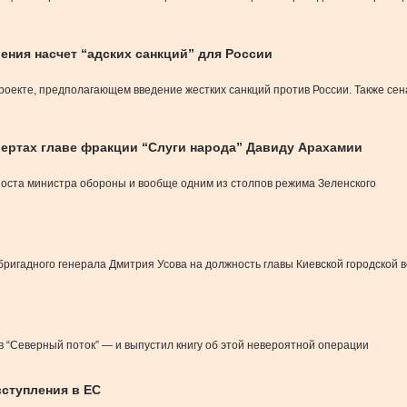
ния насчет “адских санкций” для России
роекте, предполагающем введение жестких санкций против России. Также се
вертах главе фракции “Слуги народа” Давиду Арахамии
поста министра обороны и вообще одним из столпов режима Зеленского
бригадного генерала Дмитрия Усова на должность главы Киевской городской
 “Северный поток” — и выпустил книгу об этой невероятной операции
вступления в ЕС