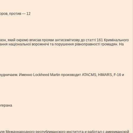
оров, против — 12
кон, який окремо вписав прояви антисемітизму до статті 161 Кримінального
ання національної ворожнечі та порушення рівноправності громадян. На
рудничаем. Именно Lockheed Martin производит ATACMS, HIMARS, F-16 и
егерана
ля Международного республиканского института и работал с американской