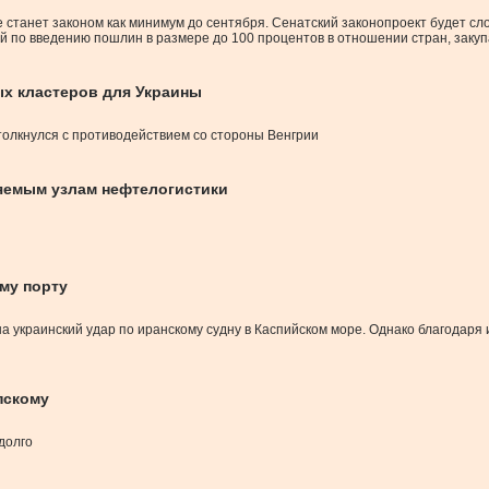
 станет законом как минимум до сентября. Сенатский законопроект будет сл
й по введению пошлин в размере до 100 процентов в отношении стран, зак
х кластеров для Украины
толкнулся с противодействием со стороны Венгрии
няемым узлам нефтелогистики
ому порту
на украинский удар по иранскому судну в Каспийском море. Однако благодар
пскому
долго